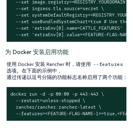
  --set image.registry=<REGISTRY.YOURDOMAIN.CO
  --set ingress.tls.source=secret \

  --set systemDefaultRegistry=<REGISTRY.YOURDO
  --set useBundledSystemChart=true # Use the p
  --set 'extraEnv[0].name=CATTLE_FEATURES'

  --set 'extraEnv[0].value=<FEATURE-FLAG-NAME
为 Docker 安装启用功能
使用 Docker 安装 Rancher 时，请使用
--features
选项。在下面的示例中，
通过传递以逗号分隔的功能标志名称启用了两个功能：
docker run -d -p 80:80 -p 443:443 \

  --restart=unless-stopped \

  rancher/rancher:rancher-latest \

  --features=<FEATURE-FLAG-NAME-1>=true,<FEAT