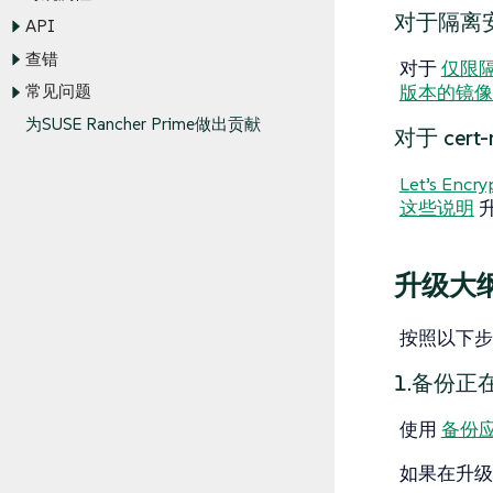
对于隔离
API
查错
对于
仅限
版本的镜像
常见问题
为SUSE Rancher Prime做出贡献
对于 cert
Let’s En
这些说明
升
升级大
按照以下步骤
1.备份正在运
使用
备份
如果在升级