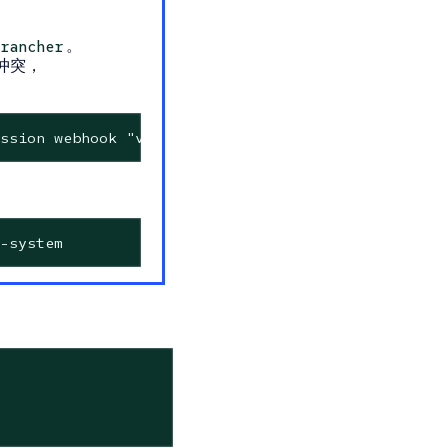
。
rancher
表冲突，
ssion webhook "validate.nginx.ingress.kubernetes.
-system