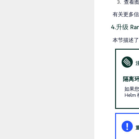
查看
有关更多
4.升级 Ran
本节描述了如
隔离
如果您
Helm