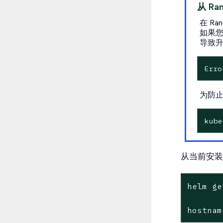
从 Ran
在 Ra
如果您
导致
Erro
为防止
kube
从当前安装的
helm ge
hostnam