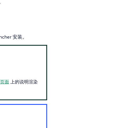
。
her 安装。
此页面
上的说明渲染