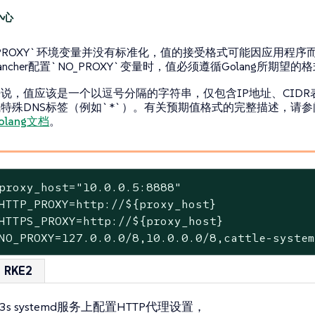
_PROXY`环境变量并没有标准化，值的接受格式可能因应用程序
ancher配置`NO_PROXY`变量时，值必须遵循Golang所期望的
说，值应该是一个以逗号分隔的字符串，仅包含IP地址、CIDR
特殊DNS标签（例如`*`）。有关预期值格式的完整描述，请参
olang文档
。
proxy_host="10.0.0.5:8888"

HTTP_PROXY=http://${proxy_host}

HTTPS_PROXY=http://${proxy_host}

NO_PROXY=127.0.0.0/8,10.0.0.0/8,cattle-syste
RKE2
3s systemd服务上配置HTTP代理设置，