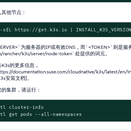
入其他节点：
 -sfL https://get.k3s.io | INSTALL_K3S_VERSIO
SERVER>`为服务器的IP或有效DNS，而`<TOKEN>`则是
lib/rancher/k3s/server/node-token`处提供的词元。
K3s的更多信息，
s://documentation.suse.com/cloudnative/k3s/latest/en/inst
l[K3s安装文档]。
您的集群，请运行：
tl cluster-info

ctl get pods --all-namespaces