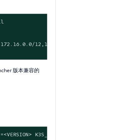
l

172.16.0.0/12,192.168.0.0/16,.svc,.cluster.lo
ncher 版本兼容的
N=<VERSION> K3S_TOKEN=<TOKEN> sh -s - server 