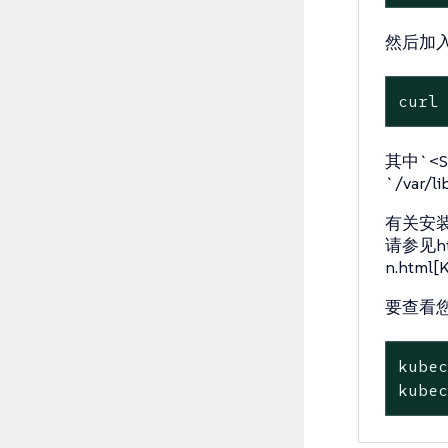
然后加
curl
其中`<
`/var/
有关安装
请参见http
n.htm
要查看
kubec
kube