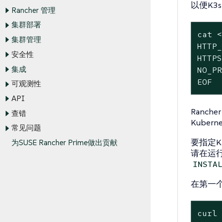
以便K3
Rancher 管理
集群部署
cat <
集群管理
HTTP_
安全性
HTTPS
集成
NO_PR
EOF
可观测性
API
Ranch
查错
Kuber
常见问题
要指定K3
为SUSE Rancher Prime做出贡献
请在运行
INSTA
在第一
curl