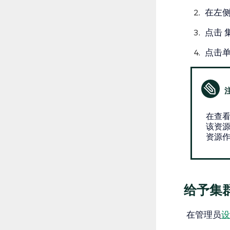
在左
点击
点击
在查看
该资
资源
给予集
在管理员
设