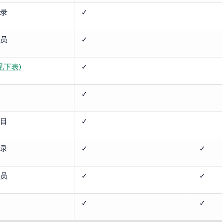
录
✓
员
✓
见下表)
✓
✓
目
✓
录
✓
✓
员
✓
✓
✓
✓