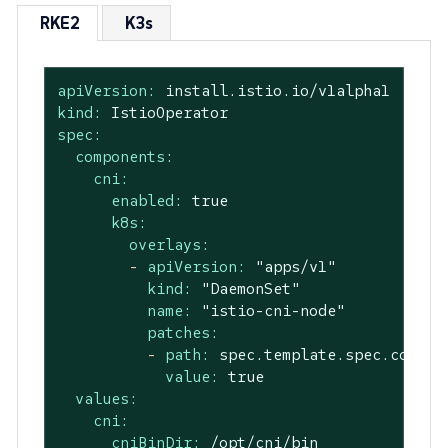
RKE2
K3s
apiVersion:
install.istio.io/v1alpha1
kind:
IstioOperator
spec:
components:
cni:
enabled:
true
k8s:
overlays:
-
apiVersion:
"apps/v1"
kind:
"DaemonSet"
name:
"istio-cni-node"
patches:
-
path:
spec.template.spec.contai
value:
true
values:
cni:
cniBinDir:
/opt/cni/bin