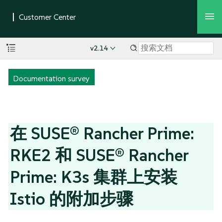
v2.14
Documentation survey
在 SUSE® Rancher Prime:
RKE2 和 SUSE® Rancher
Prime: K3s 集群上安装
Istio 的附加步骤