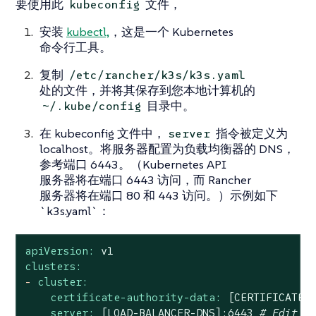
要使用此
文件，
kubeconfig
安装
kubectl,
，这是一个 Kubernetes
命令行工具。
复制
/etc/rancher/k3s/k3s.yaml
处的文件，并将其保存到您本地计算机的
目录中。
~/.kube/config
在 kubeconfig 文件中，
指令被定义为
server
localhost。将服务器配置为负载均衡器的 DNS，
参考端口 6443。（Kubernetes API
服务器将在端口 6443 访问，而 Rancher
服务器将在端口 80 和 443 访问。）示例如下
`k3s.yaml`：
apiVersion:
v1
clusters:
-
cluster:
certificate-authority-data:
[CERTIFICATE-
server:
[LOAD-BALANCER-DNS]:6443
# Edit t