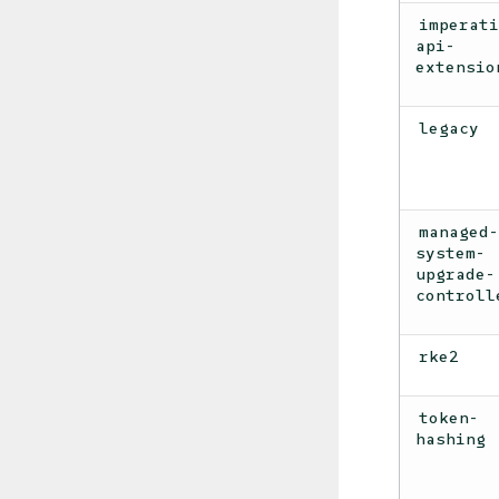
imperat
api-
extensio
legacy
managed
system-
upgrade-
controll
rke2
token-
hashing