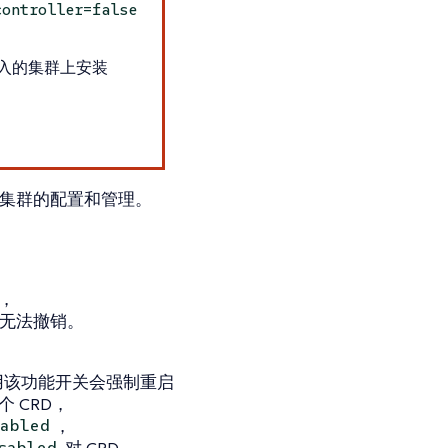
controller=false
导入的集群上安装
进行多集群的配置和管理。
，
，无法撤销。
禁用该功能开关会强制重启
 CRD，
，
abled
对 CRD —