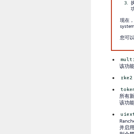
现在，
syste
您可
mult
该功
rke2
toke
所有新
该功
uiex
Ran
并启
则会