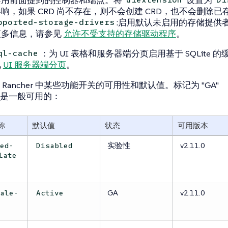
uiextension
Di
响，如果 CRD 尚不存在，则不会创建 CRD，也不会删除已存
:启用默认未启用的存储提供
pported-storage-drivers
更多信息，请参见
允许不受支持的存储驱动程序
。
：为 UI 表格和服务器端分页启用基于 SQLite
ql-cache
见
UI 服务器端分页
。
Rancher 中某些功能开关的可用性和默认值。标记为 "GA"
是一般可用的：
称
默认值
状态
可用版本
实验性
v2.11.0
ted-
Disabled
late
GA
v2.11.0
tale-
Active