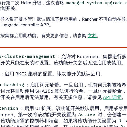
执行第二次 Helm 升级，这次省略
managed-system-upgrade-
功能开关。
导入集群版本管理默认情况下是禁用的，Rancher 不再自动在
m-upgrade-controller APP。
以按集群启用此功能。有关更多信息，请参阅
文档
。
：允许对 Kubernetes 集群
i-cluster-management
能开关只能在安装时设置。该功能开关之后无法启用或禁用。
：启用 RKE2 集群的配置。该功能开关默认启用。
：启用词元哈希。一旦启用，现有词元将被哈希
n-hashing
词元将自动使用 SHA256 算法进行哈希。一旦词元被哈希
能开关在启用后无法禁用。有关更多信息，请参见
API 词元
。
：启用 UI 扩展。该功能开关默认启用。启用或
tension
cher pod。第一次将该功能开关设置为
时，会创建一个
Active
用该功能所需的控制器和端点。如果将该功能开关设置为
Dis
禁用前面提到的控制器和端点。将
设置为