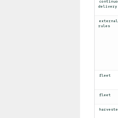
continu
delivery
externa
rules
fleet
fleet
harvest