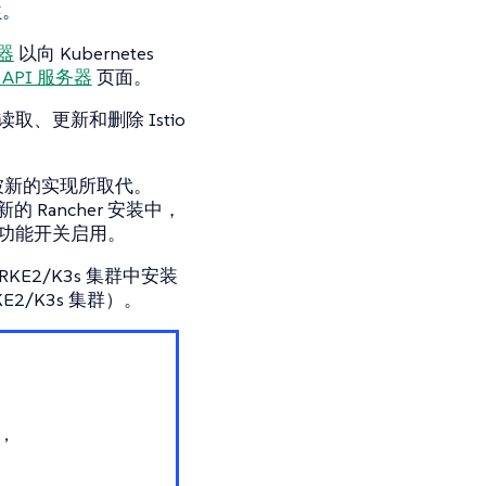
述
。
务器
以向 Kubernetes
 API 服务器
页面。
取、更新和删除 Istio
渐被新的实现所取代。
Rancher 安装中，
该功能开关启用。
KE2/K3s 集群中安装
KE2/K3s 集群）。
，