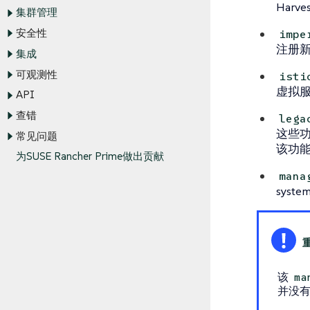
Har
集群管理
安全性
impe
注册新
集成
可观测性
isti
虚拟服
API
查错
lega
这些功
常见问题
该功能
为SUSE Rancher Prime做出贡献
mana
syst
该
ma
并没有