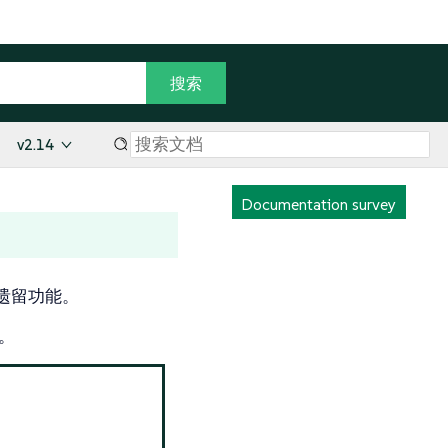
v2.14
Documentation survey
遗留功能。
。