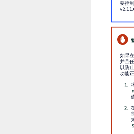
要控制 
v2.
如果在 R
并且任
以防止意
功能
您