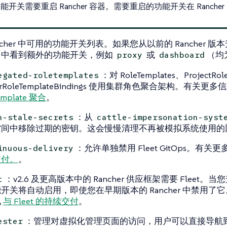
能开关需要重启 Rancher 容器。需要重启的功能开关在 Rancher
ncher 中可用的功能开关列表。如果您从以前的 Rancher 
r UI 中看到额外的功能开关，例如
或
（均为
proxy
dashboard
：对 RoleTemplates、ProjectRole
egated-roletemplates
terRoleTemplateBindings 使用集群角色聚合架构。有关
emplate 聚合
。
：从
n-stale-secrets
cattle-impersonation-syst
空间中移除过期的密钥。这会慢慢清理不再被模拟系统使用的
：允许单独禁用 Fleet GitOps。有
inuous-delivery
交付。
。
：v2.6 及更高版本中的 Rancher 供应框架需要 Fleet。
t
开关将自动启用，即使您在早期版本的 Rancher 中禁用了
见
与 Fleet 的持续交付
。
：管理对虚拟化管理页面的访问，用户可以直接导航到 Ha
ester