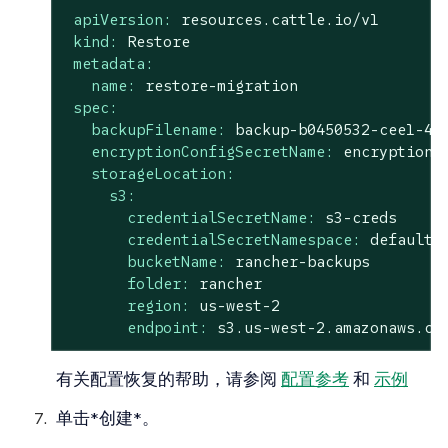
apiVersion:
resources.cattle.io/v1
kind:
Restore
metadata:
name:
restore-migration
spec:
backupFilename:
backup-b0450532-cee1-4a
encryptionConfigSecretName:
encryptionc
storageLocation:
s3:
credentialSecretName:
s3-creds
credentialSecretNamespace:
default
bucketName:
rancher-backups
folder:
rancher
region:
us-west-2
endpoint:
s3.us-west-2.amazonaws.co
有关配置恢复的帮助，请参阅
配置参考
和
示例
单击*创建*。