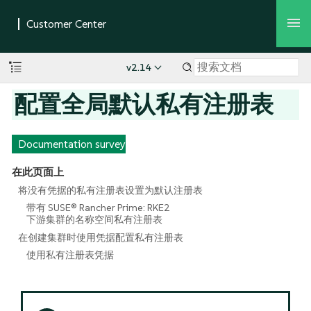
v2.14
配置全局默认私有注册表
Documentation survey
在此页面上
将没有凭据的私有注册表设置为默认注册表
带有 SUSE® Rancher Prime: RKE2
下游集群的名称空间私有注册表
在创建集群时使用凭据配置私有注册表
使用私有注册表凭据