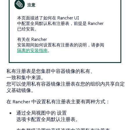
本页面描述了如何在 Rancher UI
中配置全局默认私有注册表，前提是 Rancher
已经安装。
有关在 Rancher
安装期间如何设置私有注册表的说明，请参阅
隔离的安装指南
。
私有注册表是您集群中容器镜像的私有、
一致和集中来源。
您可以使用私有容器镜像注册表在您的组织内共享自定
义基础镜像。
在 Rancher 中设置私有注册表主要有两种方式：
通过全局视图中的
设置
选项卡配置全局默认注册表。