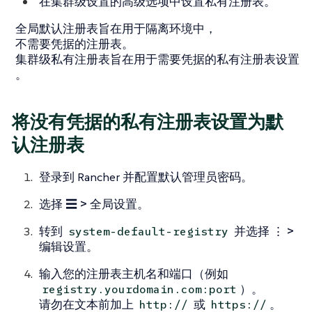
在集群级设置的高级选项中设置私有注册表。
全局默认注册表旨在用于隔离环境中，
不需要凭据的注册表。
集群级私有注册表旨在用于需要凭据的私有注册表设置
。
将没有凭据的私有注册表设置为默
认注册表
登录到 Rancher 并配置默认管理员密码。
选择
☰ > 全局设置
。
转到
并选择
⋮ >
system-default-registry
编辑设置
。
输入您的注册表主机名和端口（例如
）。
registry.yourdomain.com:port
请勿在文本前加上
或
。
http://
https://