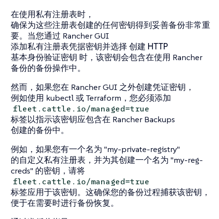
在使用私有注册表时，
确保为这些注册表创建的任何密钥得到妥善备份非常重
要。当您通过 Rancher GUI
添加私有注册表凭据密钥并选择
创建 HTTP
基本身份验证密钥
时，该密钥会包含在使用 Rancher
备份的备份操作中。
然而，如果您在 Rancher GUI 之外创建凭证密钥，
例如使用 kubectl 或 Terraform，您必须添加
fleet.cattle.io/managed=true
标签以指示该密钥应包含在 Rancher Backups
创建的备份中。
例如，如果您有一个名为 "my-private-registry"
的自定义私有注册表，并为其创建一个名为 "my-reg-
creds" 的密钥，请将
fleet.cattle.io/managed=true
标签应用于该密钥。这确保您的备份过程捕获该密钥，
便于在需要时进行备份恢复。