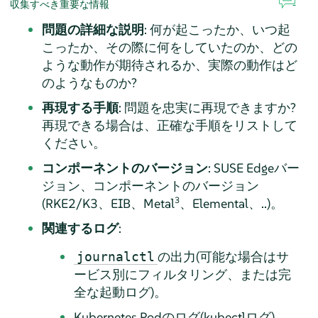
収集すべき重要な情報
問題の詳細な説明
: 何が起こったか、いつ起
こったか、その際に何をしていたのか、どの
ような動作が期待されるか、実際の動作はど
のようなものか?
再現する手順
: 問題を忠実に再現できますか?
再現できる場合は、正確な手順をリストして
ください。
コンポーネントのバージョン
: SUSE Edgeバー
ジョン、コンポーネントのバージョン
3
(RKE2/K3、EIB、Metal
、Elemental、..)。
関連するログ
:
の出力(可能な場合はサ
journalctl
ービス別にフィルタリング、または完
全な起動ログ)。
Kubernetes Podのログ(kubectlログ)。