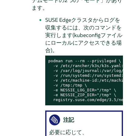
テムモードの2つの「モード」があり
ます。
SUSE Edgeクラスタからログを
収集するには、次のコマンドを
実行します(kubeconfigファイル
にローカルにアクセスできる場
合)。
podman run --
rm
 --privileged \

  -v /etc/rancher/k3s/k3s.yaml:/etc/
  -v /var/log/journal:/var/log/journa
  -v /run/systemd:/run/systemd:ro \

  -v /etc/machine-id:/etc/machine-id:
  -v /tmp:/tmp \

  -e NESSIE_LOG_DIR=
"/tmp"
 \

  -e NESSIE_ZIP_DIR=
"/tmp"
 \

  registry.suse.com/edge/3.5/nessie:
注記
必要に応じて、