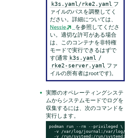
フ
k3s.yaml/rke2.yaml
ァイルのパスを調整してく
ださい。詳細については、
Nessie
を参照してくださ
い。適切な許可がある場合
は、このコンテナを非特権
モードで実行できるはずで
す(通常
/
k3s.yaml
ファ
rke2-server.yaml
イルの所有者はrootです)。
実際のオペレーティングシステ
ムからシステムモードでログを
収集するには、次のコマンドを
実行します。
podman run --
rm
 --privileged \

  -v /var/log/journal:/var/log/journa
  -v /run/systemd:/run/systemd:ro \
