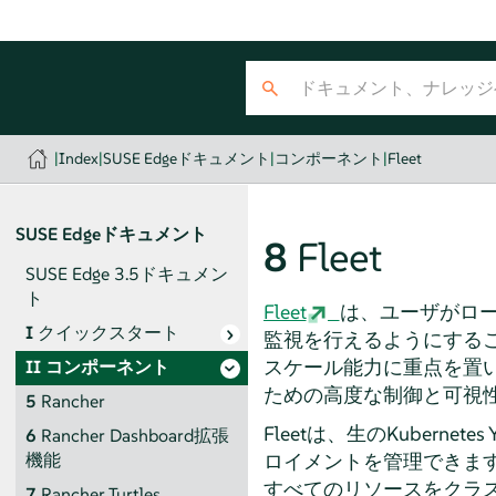
|
Index
|
SUSE Edgeドキュメント
|
コンポーネント
|
Fleet
SUSE Edgeドキュメント
8
Fleet
SUSE Edge 3.5ドキュメン
ト
Fleet
は、ユーザがロー
I
クイックスタート
監視を行えるようにするこ
スケール能力に重点を置
II
コンポーネント
ための高度な制御と可視
5
Rancher
Fleetは、生のKuberne
6
Rancher Dashboard拡張
ロイメントを管理できます
機能
すべてのリソースをクラス
7
Rancher Turtles