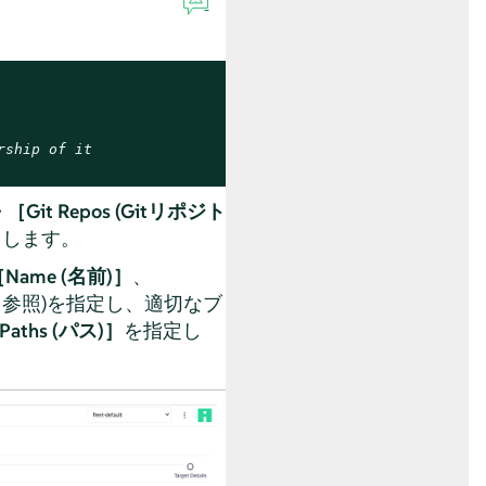
rship of it
 ［Git Repos (Gitリポジト
クします。
Name (名前)］
、
を参照)を指定し、適切なブ
Paths (パス)］
を指定し