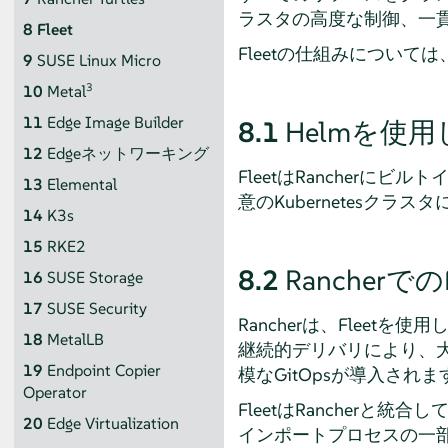
ラスタの高度な制御、一
8
Fleet
Fleetの仕組みについては
9
SUSE Linux Micro
3
10
Metal
11
Edge Image Builder
8.1
Helmを使用
12
Edgeネットワーキング
FleetはRancher
13
Elemental
意のKubernetesクラスタ
14
K3s
15
RKE2
8.2
Rancherでの
16
SUSE Storage
17
SUSE Security
Rancherは、Flee
18
MetalLB
継続的デリバリにより、
19
Endpoint Copier
模なGitOpsが導入されま
Operator
FleetはRancherと
20
Edge Virtualization
インポートプロセスの一部