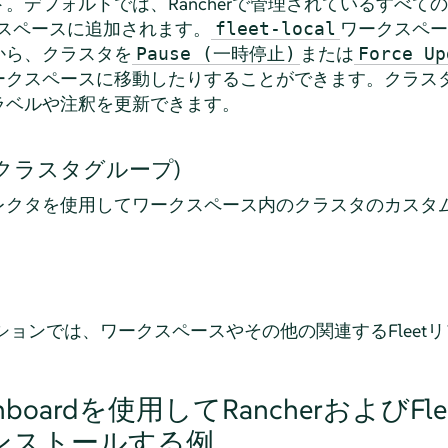
。デフォルトでは、Rancherで管理されているすべて
スペースに追加されます。
ワークスペー
fleet-local
から、クラスタを
または
Pause (一時停止)
Force 
ークスペースに移動したりすることができます。クラス
ラベルや注釈を更新できます。
ups (クラスタグループ)
レクタを使用してワークスペース内のクラスタのカスタ
)］セクションでは、ワークスペースやその他の関連するFlee
ashboardを使用してRancherおよびF
をインストールする例