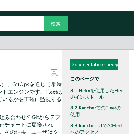
Documentation survey
このページで
、GitOpsを通じて常時
8.1
Helmを使用したFleet
エンジンです。Fleetは
のインストール
ているかを正確に監視する
8.2
RancherでのFleetの
使用
3つの組み合わせのGitからデプ
lmチャートに変換され、
8.3
Rancher UIでのFleet
す。その結果、ユーザはク
へのアクセス