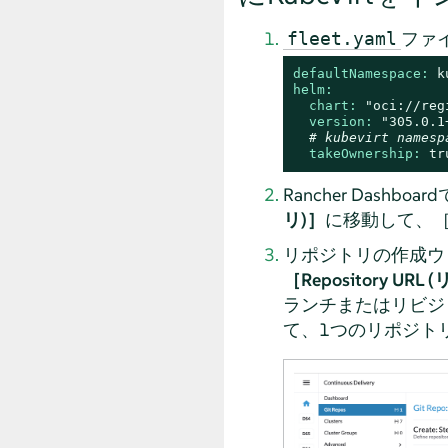
ファ
fleet.yaml
defaultNamespace:
k
helm:
chart:
"oci://reg
version:
"305.0.1
# kubevirt namesp
takeOwnership:
tr
Rancher Dashboar
リ)］
に移動して、
リポジトリの作成ウ
［Repository UR
ランチまたはリビジ
て、1つのリポジト