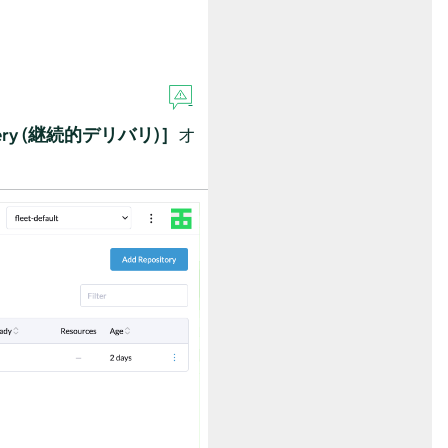
livery (継続的デリバリ)］
オ