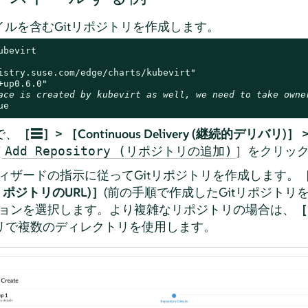
イルを含むGitリポジトリを作成します。
ubevirt
istry.suse.com/edge/charts/kubevirt"
+up0.6.0"
ace is created by kubevirt as well, we need to take owne
ue
dで、
［☰］> ［Continuous Delivery (継続的デリバリ)］ >
［
］をクリッ
Add Repository (リポジトリの追加)
ィザードの指示に従ってGitリポジトリを作成します。
［
L (リポジトリのURL)］
(前の手順で作成したGitリポジトリ
ョンを選択します。より複雑なリポジトリの場合は、
［
リで複数のディレクトリを使用します。