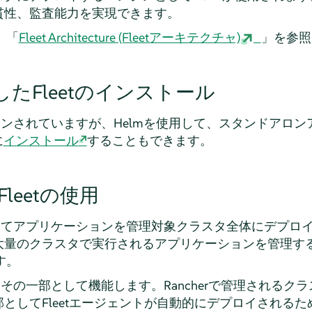
貫性、監査能力を実現できます。
、「
Fleet Architecture (Fleetアーキテクチャ)
」を参照
したFleetのインストール
にビルトインされていますが、Helmを使用して、スタンドア
に
インストール
することもできます。
Fleetの使用
tを使用してアプリケーションを管理対象クラスタ全体にデプロイ
大量のクラスタで実行されるアプリケーションを管理す
す。
統合してその一部として機能します。Rancherで管理される
としてFleetエージェントが自動的にデプロイされる