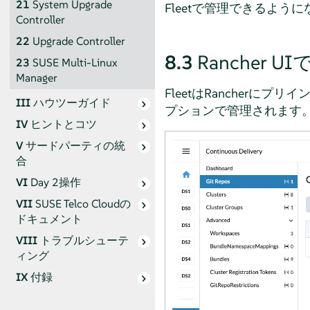
21
System Upgrade
Fleetで管理できるよう
Controller
22
Upgrade Controller
8.3
Rancher 
23
SUSE Multi-Linux
Manager
FleetはRancherにプリ
III
ハウツーガイド
プションで管理されます
IV
ヒントとコツ
V
サードパーティの統
合
VI
Day 2操作
VII
SUSE Telco Cloudの
ドキュメント
VIII
トラブルシューテ
ィング
IX
付録