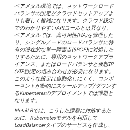
ベアメタル環境では、ネットワークロード
バランサの設定がクラウドセットアップよ
りも著しく複雑になります。クラウド設定
でのわかりやすいAPIコールとは異なり、
ベアメタルでは、高可用性(HA)を管理した
り、シングルノードのロードバランサに特
有の潜在的な単一障害点(SPOF)に対処した
りするために、専用のネットワークアプラ
イアンス、またはロードバランサと仮想IP
(VIP)設定の組み合わせが必要になります。
このような設定は自動化しにくく、コンポ
ーネントが動的にスケールアップ/ダウンす
るKubernetesのデプロイメントでは課題と
なります。
MetalLBでは、こうした課題に対処するた
めに、Kubernetesモデルを利用して
LoadBalancerタイプのサービスを作成し、