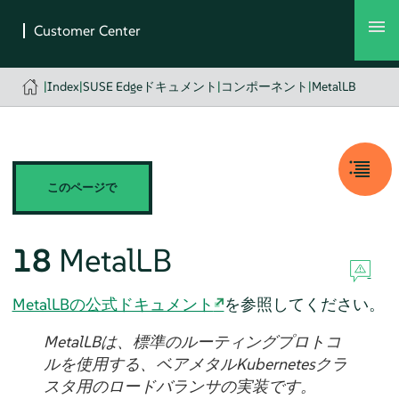
|
Index
|
SUSE Edgeドキュメント
|
コンポーネント
|
MetalLB
このページで
18
MetalLB
MetalLBの公式ドキュメント
を参照してください。
MetalLBは、標準のルーティングプロトコ
ルを使用する、ベアメタルKubernetesクラ
スタ用のロードバランサの実装です。