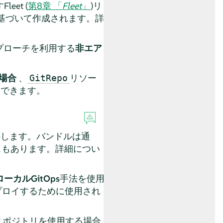
et (
第8章 「
Fleet
」
)リ
基づいて作成されます。詳
プローチを利用する
非エア
場合
、
リソー
GitRepo
もできます。
を保持します。バンドルは通
スもあります。詳細につい
ローカルGitOps
手法を使用
プロイするために使用され
tリポジトリを使用する場合