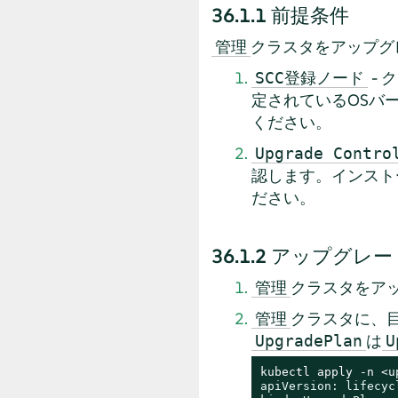
36.1.1
前提条件
クラスタをアップグ
管理
- 
SCC登録ノード
定されているOSバ
ください。
Upgrade Contro
認します。インスト
ださい。
36.1.2
アップグレー
クラスタをアッ
管理
クラスタに、
管理
は
UpgradePlan
U
kubectl apply -n <u
apiVersion: lifecyc