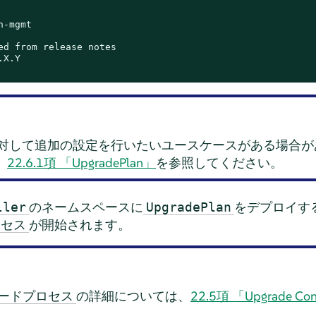
-mgmt

ed from release notes

X.Y

対して追加の設定を行いたいユースケースがある場合が
、
22.6.1項 「UpgradePlan」
を参照してください。
のネームスペースに
をデプロイす
ller
UpgradePlan
が開始されます。
ロセス
の詳細については、
22.5項 「Upgrade C
ードプロセス