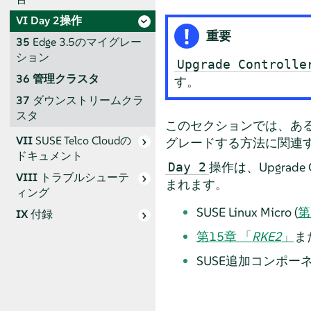
VI
Day 2操作
重要
35
Edge 3.5のマイグレー
ション
Upgrade Controlle
36
管理クラスタ
す。
37
ダウンストリームクラ
スタ
このセクションでは、ある
VII
SUSE Telco Cloudの
グレードする方法に関連す
ドキュメント
操作は、Upgrade Con
Day 2
VIII
トラブルシューテ
まれます。
ィング
SUSE Linux Micro (
第
IX
付録
第15章 「
RKE2
」
ま
SUSE追加コンポーネント