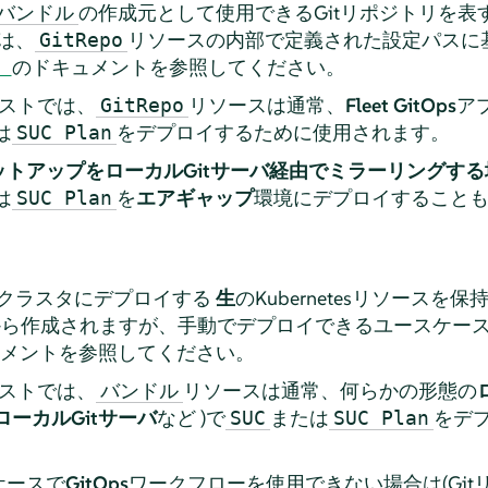
の作成元として使用できるGitリポジトリを表すFle
バンドル
は、
リソースの内部で定義された設定パスに
GitRepo
のドキュメントを参照してください。
キストでは、
リソースは通常、
Fleet GitOps
ア
GitRepo
は
をデプロイするために使用されます。
SUC Plan
トアップをローカルGitサーバ経由でミラーリングする
は
を
エアギャップ
環境にデプロイすること
SUC Plan
クラスタにデプロイする
生
のKubernetesリソース
から作成されますが、手動でデプロイできるユースケー
メントを参照してください。
キストでは、
リソースは通常、何らかの形態の
バンドル
ローカルGitサーバ
など )で
または
をデ
SUC
SUC Plan
ケースで
GitOps
ワークフローを使用できない場合は(Gi