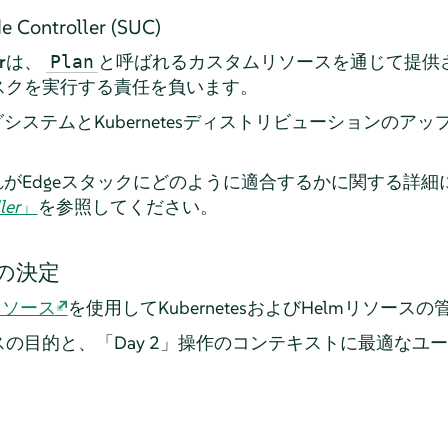
e Controller (SUC)
r
は、
と呼ばれるカスタムリソースを通じて提供
Plan
スクを実行する責任を負います。
システムとKubernetesディストリビューションのア
がEdgeスタックにどのように適合するかに関する詳細
ler
」
を参照してください。
の決定
リソース
を使用してKubernetesおよびHelmリソー
の目的と、「Day 2」操作のコンテキストに最適なユ