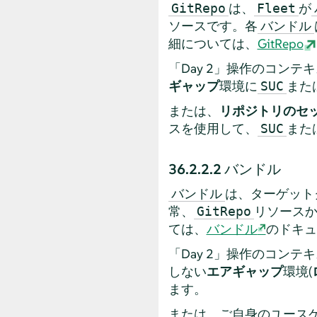
は、
が
GitRepo
Fleet
ソースです。各
バンドル
細については、
GitRepo
「Day 2」操作のコンテ
ギャップ
環境に
また
SUC
または、
リポジトリのセッ
スを使用して、
また
SUC
36.2.2.2
バンドル
は、ターゲット
バンドル
常、
リソース
GitRepo
ては、
バンドル
のドキュ
「Day 2」操作のコンテ
しない
エアギャップ
環境(
ます。
または、ご自身のユース