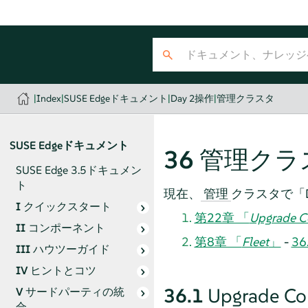
|
Index
|
SUSE Edgeドキュメント
|
Day 2操作
|
管理クラスタ
SUSE Edgeドキュメント
36
管理クラ
SUSE Edge 3.5ドキュメン
ト
現在、
クラスタで「
管理
I
クイックスタート
第22章 「
Upgrade Co
II
コンポーネント
第8章 「
Fleet
」
-
36
III
ハウツーガイド
IV
ヒントとコツ
36.1
Upgrade Con
V
サードパーティの統
合