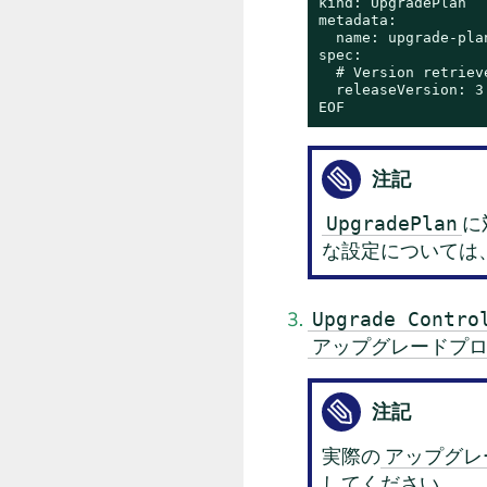
kind: UpgradePlan

metadata:

  name: upgrade-plan
spec:

  # Version retriev
  releaseVersion: 3.
EOF
注記
に
UpgradePlan
な設定については
Upgrade Contro
アップグレードプ
注記
実際の
アップグレ
してください。