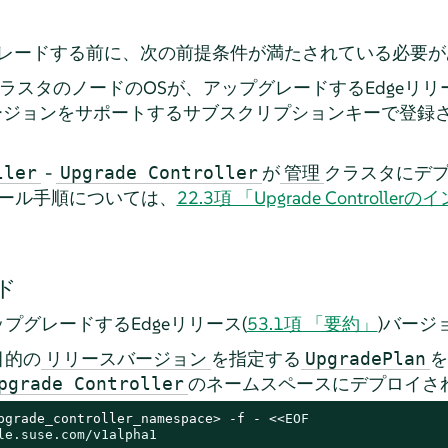
レードする前に、次の前提条件が満たされている必要が
クラスタのノードのOSが、アップグレードするEdgeリリ
ージョンをサポートするサブスクリプションキーで登録
-
が
クラスタにデ
ller
Upgrade Controller
管理
ール手順については、
22.3項 「Upgrade Controlle
ド
プグレードするEdgeリリース(
53.1項 「要約」
)バージ
目的の
を指定する
を
リリースバージョン
UpgradePlan
のネームスペースにデプロイさ
pgrade Controller
pgrade_controller_namespace> -f - <<
EOF

le.suse.com/v1alpha1
