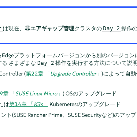
は現在、
非エアギャップ管理
クラスタの
操作
r
Day 2
Edgeプラットフォームバージョンから別のバージョン
る さまざまな
操作を実行する方法について説
Day 2
troller (
第22章 「
Upgrade Controller
」
)によって自
9章 「
SUSE Linux Micro
」
) OSのアップグレード
たは
第14章 「
K3s
」
Kubernetesのアップグレード
(SUSE Rancher Prime、SUSE Securityなど)のア