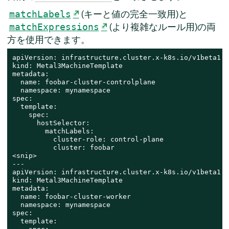
(キーと値の完全一致用)と
matchLabels
(より複雑なルール用)の両
matchExpressions
方を使用できます。
apiVersion: infrastructure.cluster.x-k8s.io/v1beta1

kind: Metal3MachineTemplate

metadata:

  name: foobar-cluster-controlplane

  namespace: mynamespace

spec:

  template:

    spec:

      hostSelector:

        matchLabels:

          cluster-role: control-plane

          cluster: foobar

<snip>

---

apiVersion: infrastructure.cluster.x-k8s.io/v1beta1

kind: Metal3MachineTemplate

metadata:

  name: foobar-cluster-worker

  namespace: mynamespace

spec:

  template:
