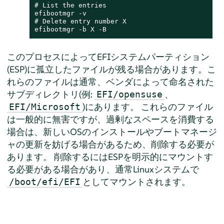
# List the entries

efibootmgr -v

# Delete entry number X

efibootmgr -b X -B
このプロセスによってEFIシステムパーティション
(ESP)に孤立したファイルが残る場合があります。こ
れらのファイルは通常、ベンダによって命名された
サブディレクトリ(例:
、
EFI/opensuse
)にあります。 これらのファイル
EFI/Microsoft
は一般的に無害ですが、過剰なスペースを消費する
場合は、新しいOSのインストールやブートマネージ
ャの更新を妨げる場合があるため、削除する必要が
あります。 削除するにはESPを明示的にマウントす
る必要がある場合があり、通常Linuxシステムで
としてマウントされます。
/boot/efi/EFI