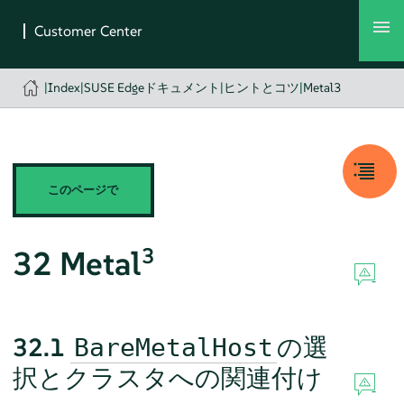
|
Index
|
SUSE Edgeドキュメント
|
ヒントとコツ
|
Metal3
このページで
3
32
Metal
32.1
の選
BareMetalHost
択とクラスタへの関連付け