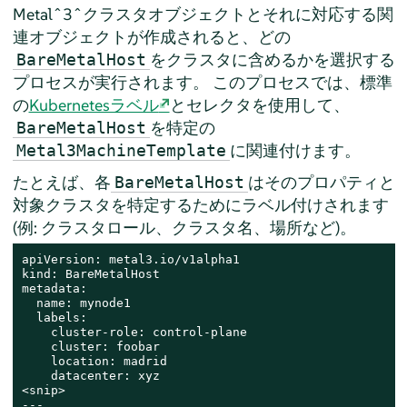
Metalˆ3ˆクラスタオブジェクトとそれに対応する関
連オブジェクトが作成されると、どの
をクラスタに含めるかを選択する
BareMetalHost
プロセスが実行されます。 このプロセスでは、標準
の
Kubernetesラベル
とセレクタを使用して、
を特定の
BareMetalHost
に関連付けます。
Metal3MachineTemplate
たとえば、各
はそのプロパティと
BareMetalHost
対象クラスタを特定するためにラベル付けされます
(例: クラスタロール、クラスタ名、場所など)。
apiVersion: metal3.io/v1alpha1

kind: BareMetalHost

metadata:

  name: mynode1

  labels:

    cluster-role: control-plane

    cluster: foobar

    location: madrid

    datacenter: xyz

<snip>

---
