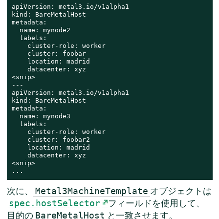
apiVersion: metal3.io/v1alpha1

kind: BareMetalHost

metadata:

  name: mynode2

  labels:

    cluster-role: worker

    cluster: foobar

    location: madrid

    datacenter: xyz

<snip>

---

apiVersion: metal3.io/v1alpha1

kind: BareMetalHost

metadata:

  name: mynode3

  labels:

    cluster-role: worker

    cluster: foobar2

    location: madrid

    datacenter: xyz

<snip>

...
次に、
オブジェクトは
Metal3MachineTemplate
フィールドを使用して、
spec.hostSelector
目的の
と一致させます。
BareMetalHost