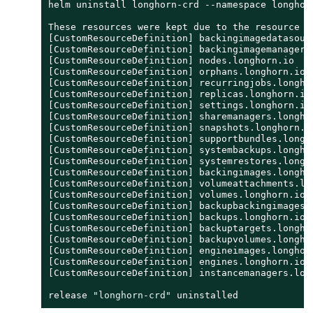
helm uninstall longhorn-crd --namespace longhorn
These resources were kept due to the resource po
[CustomResourceDefinition] backingimagedatasourc
[CustomResourceDefinition] backingimagemanagers.
[CustomResourceDefinition] nodes.longhorn.io

[CustomResourceDefinition] orphans.longhorn.io

[CustomResourceDefinition] recurringjobs.longhor
[CustomResourceDefinition] replicas.longhorn.io

[CustomResourceDefinition] settings.longhorn.io

[CustomResourceDefinition] sharemanagers.longhor
[CustomResourceDefinition] snapshots.longhorn.io
[CustomResourceDefinition] supportbundles.longho
[CustomResourceDefinition] systembackups.longhor
[CustomResourceDefinition] systemrestores.longho
[CustomResourceDefinition] backingimages.longhor
[CustomResourceDefinition] volumeattachments.lon
[CustomResourceDefinition] volumes.longhorn.io

[CustomResourceDefinition] backupbackingimages.l
[CustomResourceDefinition] backups.longhorn.io

[CustomResourceDefinition] backuptargets.longhor
[CustomResourceDefinition] backupvolumes.longhor
[CustomResourceDefinition] engineimages.longhorn
[CustomResourceDefinition] engines.longhorn.io

[CustomResourceDefinition] instancemanagers.long
release 
"longhorn-crd"
 uninstalled