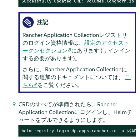
Successfully updated CRD: volumes.longhorn.io
注記
Rancher Application Collectionレジストリ
のログイン資格情報は、
設定のアクセスト
ークンセクション
にあります (サインイン
する必要があります)。
さらに、Rancher Application Collectionに
関する追加のドキュメントについては、
こ
ちら
をご覧ください。
CRDのすべてが準備されたら、Rancher
Application Collectionにログインし、Helmチ
ャートをプルできるようにします。
helm registry login dp.apps.rancher.io -u 
${APP