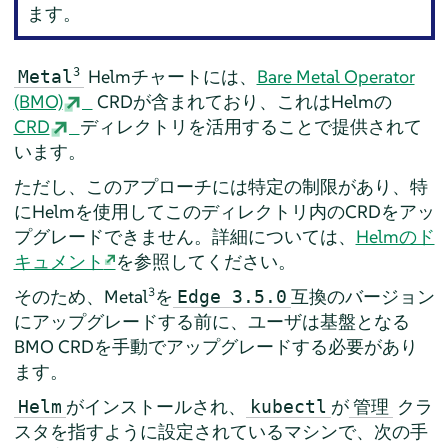
ます。
3
Helmチャートには、
Bare Metal Operator
Metal
(BMO)
CRDが含まれており、これはHelmの
CRD
ディレクトリを活用することで提供されて
います。
ただし、このアプローチには特定の制限があり、特
にHelmを使用してこのディレクトリ内のCRDをアッ
プグレードできません。詳細については、
Helmのド
キュメント
を参照してください。
3
そのため、Metal
を
互換のバージョン
Edge 3.5.0
にアップグレードする前に、ユーザは基盤となる
BMO CRDを手動でアップグレードする必要があり
ます。
がインストールされ、
が
クラ
Helm
kubectl
管理
スタを指すように設定されているマシンで、次の手