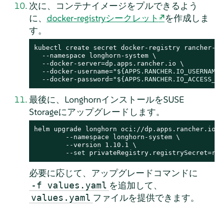
次に、コンテナイメージをプルできるよう
に、
docker-registryシークレット
を作成しま
す。
kubectl create secret docker-registry rancher-ap
  --namespace longhorn-system \

  --docker-server=dp.apps.rancher.io \

  --docker-username=
"
${APPS.RANCHER.IO_USERNAME
  --docker-password=
"
${APPS.RANCHER.IO_ACCESS_T
最後に、LonghornインストールをSUSE
Storageにアップグレードします。
helm upgrade longhorn oci://dp.apps.rancher.io/c
	--namespace longhorn-system \

	--version 1.10.1 \

	--
set
 privateRegistry.registrySecret=ra
必要に応じて、アップグレードコマンドに
を追加して、
-f values.yaml
ファイルを提供できます。
values.yaml