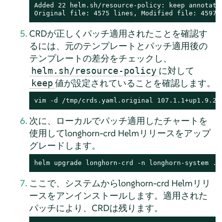
Added 22 helm.sh/resource-policy: keep annotatio
Original file: 4575 lines, Modified file: 4597 
CRDが正しくパッチ適用されたことを確認す
るには、元のテンプレートとパッチ適用後の
テンプレートの差分をチェックし、
に対して
helm.sh/resource-policy
値が設定されていることを確認します。
keep
vim -d /tmp/crds.yaml.original 107.1.1+up1.9.2/
次に、ローカルでパッチ適用したチャートを
使用してlonghorn-crd Helmリリースをアップ
グレードします。
helm upgrade longhorn-crd -n longhorn-system ./
ここで、システムからlonghorn-crd Helmリリ
ースをアンインストールします。適用された
パッチにより、CRDは残ります。