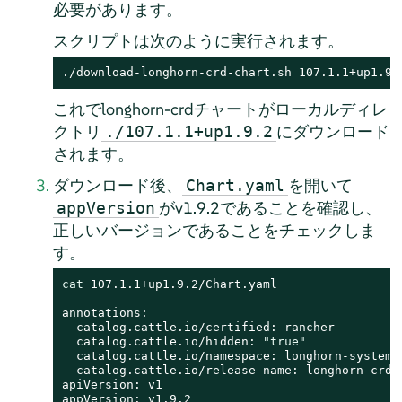
必要があります。
スクリプトは次のように実行されます。
./download-longhorn-crd-chart.sh 107.1.1+up1.9.
これでlonghorn-crdチャートがローカルディレ
クトリ
にダウンロード
./107.1.1+up1.9.2
されます。
ダウンロード後、
を開いて
Chart.yaml
がv1.9.2であることを確認し、
appVersion
正しいバージョンであることをチェックしま
す。
cat
 107.1.1+up1.9.2/Chart.yaml

annotations:

  catalog.cattle.io/certified: rancher

  catalog.cattle.io/hidden: 
"true"
  catalog.cattle.io/namespace: longhorn-system

  catalog.cattle.io/release-name: longhorn-crd

apiVersion: v1

appVersion: v1.9.2
