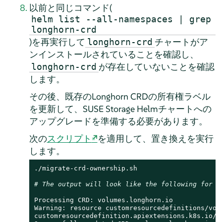
以前と同じコマンド(
helm list --all-namespaces | grep
longhorn-crd
)を再実行して
チャートがア
longhorn-crd
ンインストールされていることを確認し、
が存在していないことを確認
longhorn-crd
します。
その後、既存のLonghorn CRDの所有権ラベル
を更新して、SUSE Storage Helmチャートへの
アップグレードを準備する必要があります。
次の
スクリプト
を適用して、置き換えを実行
します。
./migrate-crd-ownership.sh

# The output will look like the following for e
Processing CRD: volumes.longhorn.io

Warning: resource customresourcedefinitions/vol
customresourcedefinition.apiextensions.k8s.io/vo