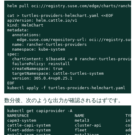
helm pull oci://registry.suse.com/edge/charts/rancher
cat > turtles-providers-helmchart.yaml <<EOF

apiVersion: helm.cattle.io/v1

kind: HelmChart

metadata:

  annotations:

    edge.suse.com/repository-url: oci://registry.suse
  name: rancher-turtles-providers

  namespace: kube-system

spec:

  chartContent: $(base64 -w 0 rancher-turtles-provide
  failurePolicy: reinstall

  createNamespace: true

  targetNamespace: cattle-turtles-system

  version: 305.0.4+up0.25.1

EOF

kubectl apply -f turtles-providers-helmchart.yaml
数分後、次のような出力が確認されるはずです。
kubectl get capiprovider -A

NAMESPACE                   NAME                 TYPE
capm3-system                metal3               infr
cattle-capi-system          cluster-api          core
fleet-addon-system          fleet                addo
metal3-ipam-system          metal3ipam           ipam