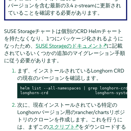
バージョンを含む最新の3.4 z-streamに更新され
ていることを確認する必要があります。
SUSE Storageチャートは個別のCRD Helmチャート
を持たなくなり、1つにパッケージ化されるように
なったため、
SUSE Storageのドキュメント
に記載
されているいくつかの追加のマイグレーション手順
に従う必要があります。
まず、インストールされているLonghorn CRD
の現在のバージョンを確認します。
helm list --all-namespaces | grep longhorn-crd

longhorn-crd                    longhorn-system
次に、現在インストールされている特定の
Longhornバージョン用のrancher/chartsリポジ
トリのクローンを作成します。これを行うに
は、まずこの
スクリプト
をダウンロードする