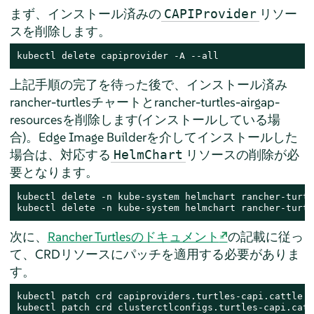
まず、インストール済みの
リソー
CAPIProvider
スを削除します。
kubectl delete capiprovider -A --all
上記手順の完了を待った後で、インストール済み
rancher-turtlesチャートとrancher-turtles-airgap-
resourcesを削除します(インストールしている場
合)。Edge Image Builderを介してインストールした
場合は、対応する
リソースの削除が必
HelmChart
要となります。
kubectl delete -n kube-system helmchart rancher-turtle
kubectl delete -n kube-system helmchart rancher-turtl
次に、
Rancher Turtlesのドキュメント
の記載に従っ
て、CRDリソースにパッチを適用する必要がありま
す。
kubectl patch crd capiproviders.turtles-capi.cattle.i
kubectl patch crd clusterctlconfigs.turtles-capi.catt