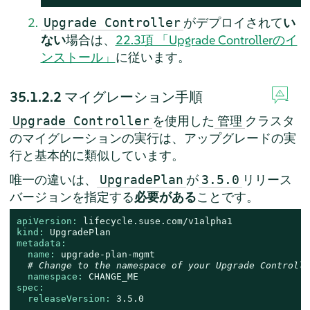
がデプロイされて
い
Upgrade Controller
ない
場合は、
22.3項 「Upgrade Controllerのイ
ンストール」
に従います。
35.1.2.2
マイグレーション手順
を使用した
クラスタ
Upgrade Controller
管理
のマイグレーションの実行は、アップグレードの実
行と基本的に類似しています。
唯一の違いは、
が
リリース
UpgradePlan
3.5.0
バージョンを指定する
必要がある
ことです。
apiVersion:
lifecycle.suse.com/v1alpha1
kind:
UpgradePlan
metadata:
name:
upgrade-plan-mgmt
# Change to the namespace of your Upgrade Controlle
namespace:
CHANGE_ME
spec:
releaseVersion:
3.5
.0