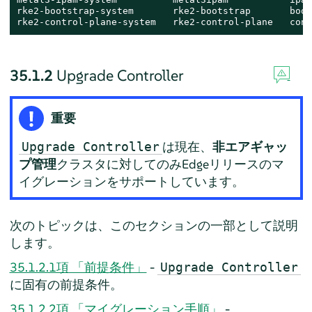
rke2-bootstrap-system       rke2-bootstrap       boot
rke2-control-plane-system   rke2-control-plane   cont
35.1.2
Upgrade Controller
重要
は現在、
非エアギャッ
Upgrade Controller
プ管理
クラスタに対してのみEdgeリリースのマ
イグレーションをサポートしています。
次のトピックは、このセクションの一部として説明
します。
35.1.2.1項 「前提条件」
-
Upgrade Controller
に固有の前提条件。
35.1.2.2項 「マイグレーション手順」
-