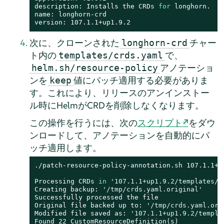
description: Installs the CRDs 
for
 longhorn.

name: longhorn-crd

version: 107.1.1+up1.9.2
次に、クローンされた
チャー
longhorn-crd
ト内の
で、
templates/crds.yaml
アノテーショ
helm.sh/resource-policy
ンを
値にパッチ適用する必要がありま
keep
す。これにより、リリースのアンインストー
ル時にHelmがCRDを削除しなくなります。
この操作を行うには、次の
スクリプト
をダウ
ンロードして、アノテーションを自動的にパ
ッチ適用します。
./patch-resource-policy-annotation.sh 107.1.1+up
Processing CRDs 
in
'107.1.1+up1.9.2/templates/c
Creating backup: 
'/tmp/crds.yaml.original'
Successfully processed the file

Original file backed up to: 
'/tmp/crds.yaml.ori
Modified file saved as: 
'107.1.1+up1.9.2/templa
Found 22 CustomResourceDefinition(s)
