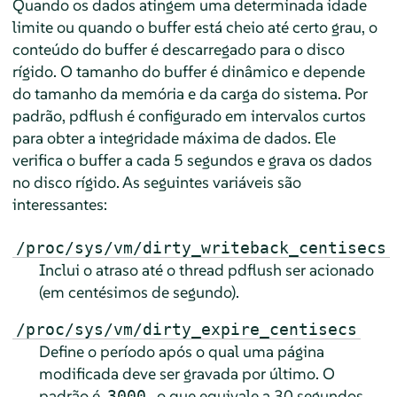
Quando os dados atingem uma determinada idade
limite ou quando o buffer está cheio até certo grau, o
conteúdo do buffer é descarregado para o disco
rígido. O tamanho do buffer é dinâmico e depende
do tamanho da memória e da carga do sistema. Por
padrão, pdflush é configurado em intervalos curtos
para obter a integridade máxima de dados. Ele
verifica o buffer a cada 5 segundos e grava os dados
no disco rígido. As seguintes variáveis são
interessantes:
/proc/sys/vm/dirty_writeback_centisecs
Inclui o atraso até o thread pdflush ser acionado
(em centésimos de segundo).
/proc/sys/vm/dirty_expire_centisecs
Define o período após o qual uma página
modificada deve ser gravada por último. O
padrão é
, o que equivale a 30 segundos.
3000