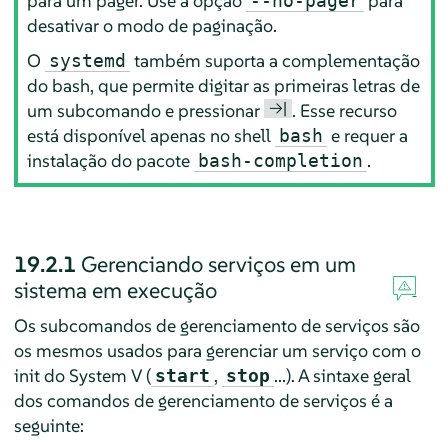
para um pager. Use a opção
para
--no-pager
desativar o modo de paginação.
O
também suporta a complementação
systemd
do bash, que permite digitar as primeiras letras de
→|
um subcomando e pressionar
. Esse recurso
está disponível apenas no shell
e requer a
bash
instalação do pacote
.
bash-completion
19.2.1
Gerenciando serviços em um
sistema em execução
Os subcomandos de gerenciamento de serviços são
os mesmos usados para gerenciar um serviço com o
init do System V (
,
...). A sintaxe geral
start
stop
dos comandos de gerenciamento de serviços é a
seguinte: