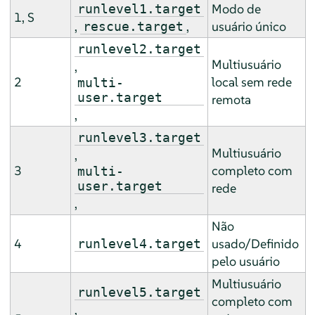
Modo de
runlevel1.target
1, S
,
,
usuário único
rescue.target
runlevel2.target
Multiusuário
,
2
local sem rede
multi-
user.target
remota
,
runlevel3.target
Multiusuário
,
3
completo com
multi-
user.target
rede
,
Não
4
usado/Definido
runlevel4.target
pelo usuário
Multiusuário
runlevel5.target
completo com
,