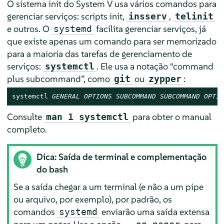
O sistema init do System V usa vários comandos para
gerenciar serviços: scripts init,
,
insserv
telinit
e outros. O
facilita gerenciar serviços, já
systemd
que existe apenas um comando para ser memorizado
para a maioria das tarefas de gerenciamento de
serviços:
. Ele usa a notação
“
command
systemctl
plus subcommand
”
, como
ou
:
git
zypper
systemctl 
GENERAL OPTIONS
SUBCOMMAND
SUBCOMMAND OPTIO
Consulte
para obter o manual
man 1 systemctl
completo.
Dica: Saída de terminal e complementação
do bash
Se a saída chegar a um terminal (e não a um pipe
ou arquivo, por exemplo), por padrão, os
comandos
enviarão uma saída extensa
systemd