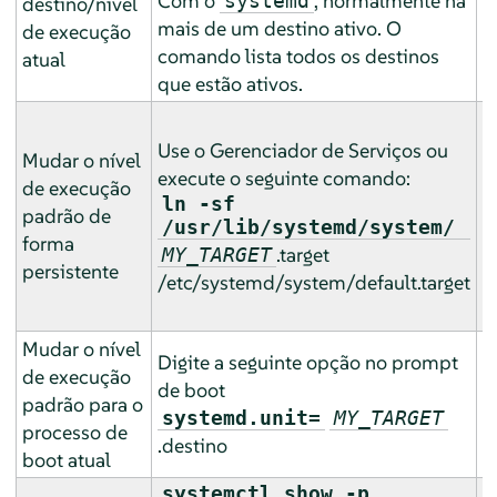
Com o
, normalmente há
systemd
destino/nível
o
mais de um destino ativo. O
de execução
comando lista todos os destinos
atual
que estão ativos.
U
G
Use o Gerenciador de Serviços ou
Mudar o nível
S
execute o seguinte comando:
de execução
a
ln -sf
padrão de
/usr/lib/systemd/system/
forma
.target
MY_TARGET
:
persistente
/etc/systemd/system/default.target
n
Mudar o nível
D
Digite a seguinte opção no prompt
de execução
d
de boot
padrão para o
e
systemd.unit=
MY_TARGET
processo de
d
.destino
boot atual
p
systemctl show -p