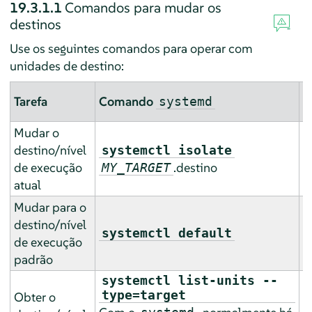
19.3.1.1
Comandos para mudar os
destinos
Use os seguintes comandos para operar com
unidades de destino:
C
Tarefa
Comando
systemd
S
Mudar o
destino/nível
systemctl isolate
de execução
.destino
MY_TARGET
atual
Mudar para o
destino/nível
n
systemctl default
de execução
padrão
systemctl list-units --
type=target
Obter o