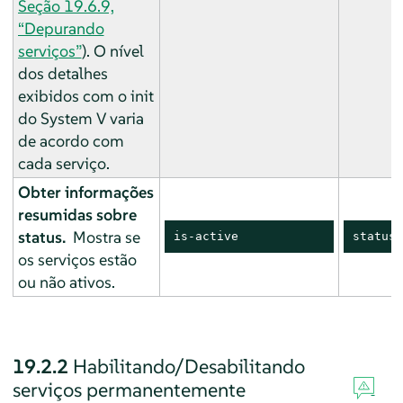
Seção 19.6.9,
“Depurando
serviços”
). O nível
dos detalhes
exibidos com o init
do System V varia
de acordo com
cada serviço.
Obter informações
resumidas sobre
status.
Mostra se
is-active
status
os serviços estão
ou não ativos.
19.2.2
Habilitando/Desabilitando
serviços permanentemente