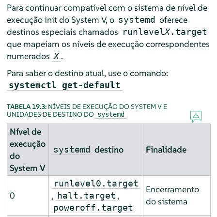
Para continuar compatível com o sistema de nível de
execução init do System V, o
oferece
systemd
destinos especiais chamados
runlevel
X
.target
que mapeiam os níveis de execução correspondentes
numerados
.
X
Para saber o destino atual, use o comando:
systemctl get-default
TABELA 19.3:
NÍVEIS DE EXECUÇÃO DO SYSTEM V E
UNIDADES DE DESTINO DO
systemd
Nível de
execução
destino
Finalidade
systemd
do
System V
runlevel0.target
Encerramento
0
,
,
halt.target
do sistema
poweroff.target