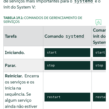
de serviços mais importantes para o
e o
systemd
init do System V:
TABELA 19.1:
COMANDOS DE GERENCIAMENTO DE
SERVIÇOS
Coman
Tarefa
Comando
init do
systemd
System 
Iniciando.
start
start
Parar.
stop
stop
Reiniciar.
Encerra
os serviços e os
inicia na
sequência. Se
restart
restart
algum serviço
ainda não estiver