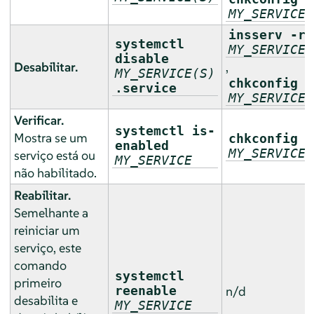
MY_SERVICE(
insserv -r
systemctl
MY_SERVICE(
disable
Desabilitar.
,
MY_SERVICE(S)
chkconfig -
.service
MY_SERVICE(
Verificar.
systemctl is-
Mostra se um
chkconfig
enabled
MY_SERVICE
serviço está ou
MY_SERVICE
não habilitado.
Reabilitar.
Semelhante a
reiniciar um
serviço, este
comando
systemctl
primeiro
reenable
n/d
desabilita e
MY_SERVICE