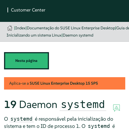
|
Index
|
Documentação do SUSE Linux Enterprise Desktop
|
Guia d
Inicializando um sistema Linux
|
Daemon systemd
Nesta página
Aplica-se a
SUSE Linux Enterprise Desktop
15 SP5
19
Daemon
systemd
O
é responsável pela inicialização do
systemd
sistema e tem o ID de processo 1. O
é
systemd