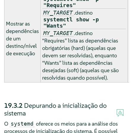
"Requires"
.destino
MY_TARGET
systemctl show -p
Mostrar as
"Wants"
dependências
.destino
MY_TARGET
de um
n
“
Requires
”
lista as dependências
destino/nível
obrigatórias (hard) (aquelas que
de execução
devem ser resolvidas), enquanto
“
Wants
”
lista as dependências
desejadas (soft) (aquelas que são
resolvidas quando possível).
19.3.2
Depurando a inicialização do
sistema
O
oferece os meios para a análise dos
systemd
processos de inicialização do sistema. É possível