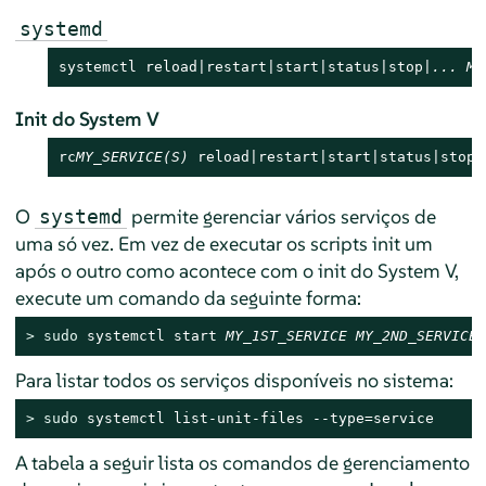
systemd
systemctl reload|restart|start|status|stop|
...
MY
Init do System V
rc
MY_SERVICE(S)
 reload|restart|start|status|stop|
O
permite gerenciar vários serviços de
systemd
uma só vez. Em vez de executar os scripts init um
após o outro como acontece com o init do System V,
execute um comando da seguinte forma:
> 
sudo
 systemctl start 
MY_1ST_SERVICE
MY_2ND_SERVICE
Para listar todos os serviços disponíveis no sistema:
> 
sudo
 systemctl list-unit-files --type=service
A tabela a seguir lista os comandos de gerenciamento