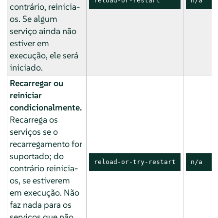
reload-or-restart
n/a
contrário, reinicia-
os. Se algum
serviço ainda não
estiver em
execução, ele será
iniciado.
Recarregar ou
reiniciar
condicionalmente.
Recarrega os
serviços se o
recarregamento for
suportado; do
reload-or-try-restart
n/a
contrário reinicia-
os, se estiverem
em execução. Não
faz nada para os
serviços que não