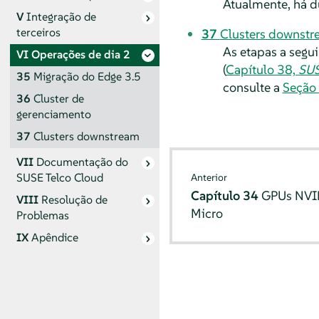
Atualmente, há du
V
Integração de
terceiros
37
Clusters downst
As etapas a segui
VI
Operações de dia 2
(
Capítulo 38,
SUS
35
Migração do Edge 3.5
consulte a
Seção 
36
Cluster de
gerenciamento
37
Clusters downstream
VII
Documentação do
SUSE Telco Cloud
Anterior
Capítulo 34
GPUs NVI
VIII
Resolução de
Micro
Problemas
IX
Apêndice