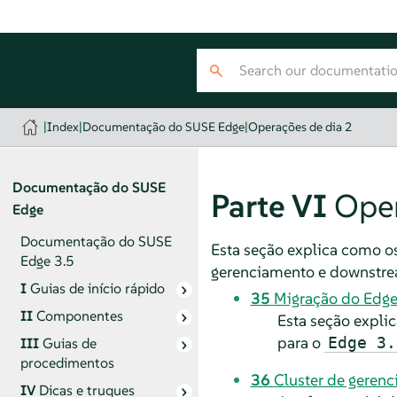
|
Index
|
Documentação do SUSE Edge
|
Operações de dia 2
Documentação do SUSE
Parte VI
Oper
Edge
Documentação do SUSE
Esta seção explica como os
Edge 3.5
gerenciamento e downstre
I
Guias de início rápido
35
Migração do Edge
II
Componentes
Esta seção expli
para o
Edge 3.
III
Guias de
procedimentos
36
Cluster de geren
IV
Dicas e truques