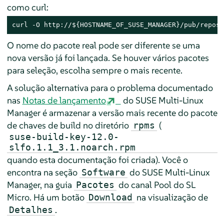
como curl:
curl -O http://${HOSTNAME_OF_SUSE_MANAGER}/pub/reposi
O nome do pacote real pode ser diferente se uma
nova versão já foi lançada. Se houver vários pacotes
para seleção, escolha sempre o mais recente.
A solução alternativa para o problema documentado
nas
Notas de lançamento
do SUSE Multi-Linux
Manager é armazenar a versão mais recente do pacote
de chaves de build no diretório
(
rpms
suse-build-key-12.0-
slfo.1.1_3.1.noarch.rpm
quando esta documentação foi criada). Você o
encontra na seção
do SUSE Multi-Linux
Software
Manager, na guia
do canal Pool do SL
Pacotes
Micro. Há um botão
na visualização de
Download
.
Detalhes