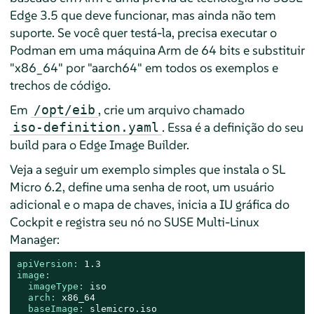
Edge 3.5 que deve funcionar, mas ainda não tem
suporte. Se você quer testá-la, precisa executar o
Podman em uma máquina Arm de 64 bits e substituir
"x86_64" por "aarch64" em todos os exemplos e
trechos de código.
Em
, crie um arquivo chamado
/opt/eib
. Essa é a definição do seu
iso-definition.yaml
build para o Edge Image Builder.
Veja a seguir um exemplo simples que instala o SL
Micro 6.2, define uma senha de root, um usuário
adicional e o mapa de chaves, inicia a IU gráfica do
Cockpit e registra seu nó no SUSE Multi-Linux
Manager:
apiVersion:
1.3
image:
imageType:
iso
arch:
x86_64
baseImage:
slemicro.iso