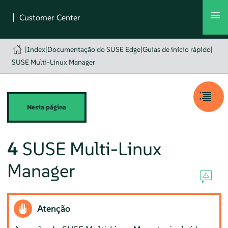
|
Index
|
Documentação do SUSE Edge
|
Guias de início rápido
|
SUSE Multi-Linux Manager
Nesta página
4
SUSE Multi-Linux
Manager
Atenção