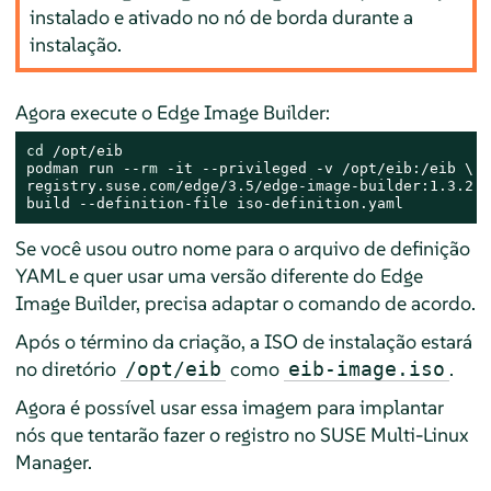
instalado e ativado no nó de borda durante a
instalação.
Agora execute o Edge Image Builder:
cd
 /opt/eib

podman run --
rm
 -it --privileged -v /opt/eib:/eib \

registry.suse.com/edge/3.5/edge-image-builder:1.3.2 \

build --definition-file iso-definition.yaml
Se você usou outro nome para o arquivo de definição
YAML e quer usar uma versão diferente do Edge
Image Builder, precisa adaptar o comando de acordo.
Após o término da criação, a ISO de instalação estará
no diretório
como
.
/opt/eib
eib-image.iso
Agora é possível usar essa imagem para implantar
nós que tentarão fazer o registro no SUSE Multi-Linux
Manager.