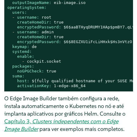
outputImageName:
eib-image.iso
operatingSystem:
users:
-
username:
root
createHomeDir:
true
encryptedPassword:
$6$aaBTHyqDRUMY1HAp$pmBY7.qLto
-
username:
admin
createHomeDir:
true
encryptedPassword:
$6$8EGZXU1iFcLiHHxk$Hs3nVtzO.y
keymap:
de
systemd:
enable:
-
cockpit.socket
packages:
noGPGCheck:
true
suma:
host:
${fully
qualified
hostname
of
your
SUSE
Mul
activationKey:
1
-edge-x86_64
O Edge Image Builder também configura a rede,
instala automaticamente o Kubernetes no nó e até
implanta aplicativos por gráficos Helm. Consulte o
Capítulo 3,
Clusters independentes com o Edge
Image Builder
para ver exemplos mais completos.