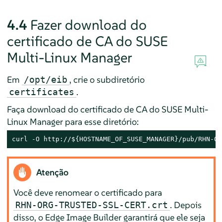
4.4
Fazer download do
certificado de CA do SUSE
Multi-Linux Manager
Em
, crie o subdiretório
/opt/eib
.
certificates
Faça download do certificado de CA do SUSE Multi-
Linux Manager para esse diretório:
curl -O http://${HOSTNAME_OF_SUSE_MANAGER}/pub/RHN-OR
Atenção
Você deve renomear o certificado para
. Depois
RHN-ORG-TRUSTED-SSL-CERT.crt
disso, o Edge Image Builder garantirá que ele seja