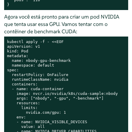
}
Agora você está pronto para criar um pod NVIDIA
que tenta usar essa GPU. Vamos tentar com o
contêiner de benchmark CUDA:
kubectl apply -f - <<EOF

apiVersion: v1

kind: Pod

metadata:

  name: nbody-gpu-benchmark

  namespace: default

spec:

  restartPolicy: OnFailure

  runtimeClassName: nvidia

  containers:

  - name: cuda-container

    image: nvcr.io/nvidia/k8s/cuda-sample:nbody

    args: ["nbody", "-gpu", "-benchmark"]

    resources:

      limits:

        nvidia.com/gpu: 1

    env:

    - name: NVIDIA_VISIBLE_DEVICES

      value: all

    - name: NVIDIA_DRIVER_CAPABILITIES
