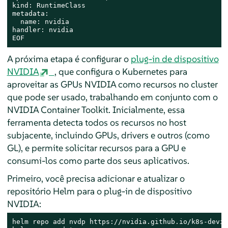
kind: RuntimeClass

metadata:

  name: nvidia

handler: nvidia

EOF
A próxima etapa é configurar o
plug-in de dispositivo
NVIDIA
, que configura o Kubernetes para
aproveitar as GPUs NVIDIA como recursos no cluster
que pode ser usado, trabalhando em conjunto com o
NVIDIA Container Toolkit. Inicialmente, essa
ferramenta detecta todos os recursos no host
subjacente, incluindo GPUs, drivers e outros (como
GL), e permite solicitar recursos para a GPU e
consumi-los como parte dos seus aplicativos.
Primeiro, você precisa adicionar e atualizar o
repositório Helm para o plug-in de dispositivo
NVIDIA:
helm repo add nvdp https://nvidia.github.io/k8s-devic