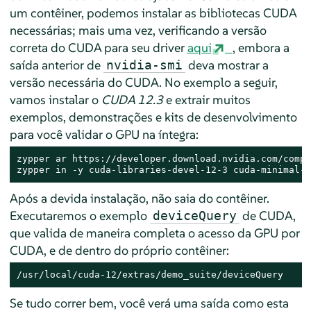
um contêiner, podemos instalar as bibliotecas CUDA
necessárias; mais uma vez, verificando a versão
correta do CUDA para seu driver
aqui
, embora a
saída anterior de
deva mostrar a
nvidia-smi
versão necessária do CUDA. No exemplo a seguir,
vamos instalar o
CUDA 12.3
e extrair muitos
exemplos, demonstrações e kits de desenvolvimento
para você validar o GPU na íntegra:
zypper ar https://developer.download.nvidia.com/compu
zypper in -y cuda-libraries-devel-12-3 cuda-minimal-b
Após a devida instalação, não saia do contêiner.
Executaremos o exemplo
de CUDA,
deviceQuery
que valida de maneira completa o acesso da GPU por
CUDA, e de dentro do próprio contêiner:
/usr/local/cuda-12/extras/demo_suite/deviceQuery
Se tudo correr bem, você verá uma saída como esta