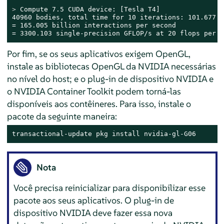
> 
Compute 7.5 CUDA device: [Tesla T4]
40960 bodies, total time for 10 iterations: 101.677 ms
= 165.005 billion interactions per second

= 3300.103 single-precision GFLOP/s at 20 flops per i
Por fim, se os seus aplicativos exigem OpenGL,
instale as bibliotecas OpenGL da NVIDIA necessárias
no nível do host; e o plug-in de dispositivo NVIDIA e
o NVIDIA Container Toolkit podem torná-las
disponíveis aos contêineres. Para isso, instale o
pacote da seguinte maneira:
transactional-update pkg install nvidia-gl-G06
Nota
Você precisa reinicializar para disponibilizar esse
pacote aos seus aplicativos. O plug-in de
dispositivo NVIDIA deve fazer essa nova