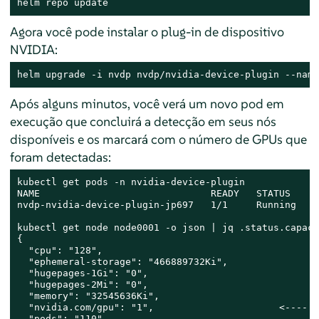
helm repo update
Agora você pode instalar o plug-in de dispositivo
NVIDIA:
helm upgrade -i nvdp nvdp/nvidia-device-plugin --name
Após alguns minutos, você verá um novo pod em
execução que concluirá a detecção em seus nós
disponíveis e os marcará com o número de GPUs que
foram detectadas:
kubectl get pods -n nvidia-device-plugin

NAME                              READY   STATUS    R
nvdp-nvidia-device-plugin-jp697   1/1     Running   2
kubectl get node node0001 -o json | jq .status.capacit
{

  "cpu": "128",

  "ephemeral-storage": "466889732Ki",

  "hugepages-1Gi": "0",

  "hugepages-2Mi": "0",

  "memory": "32545636Ki",

  "nvidia.com/gpu": "1",                      <----

  "pods": "110"
