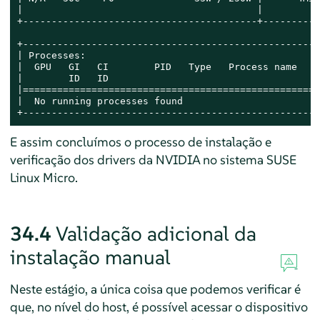
|                                         |          
+-----------------------------------------+----------
+----------------------------------------------------
| Processes:                                         
|  GPU   GI   CI        PID   Type   Process name    
|        ID   ID                                     
|====================================================
|  No running processes found                        
+----------------------------------------------------
E assim concluímos o processo de instalação e
verificação dos drivers da NVIDIA no sistema SUSE
Linux Micro.
34.4
Validação adicional da
instalação manual
Neste estágio, a única coisa que podemos verificar é
que, no nível do host, é possível acessar o dispositivo