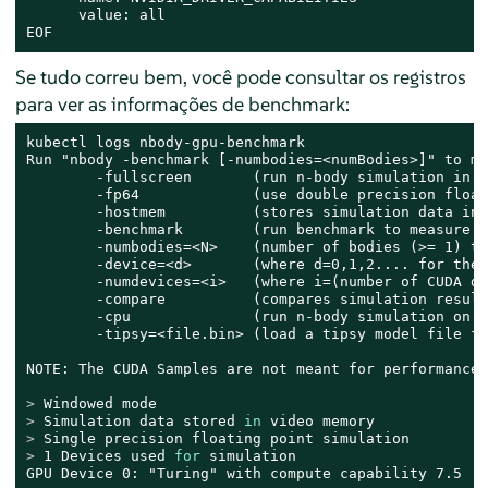
      value: all

EOF
Se tudo correu bem, você pode consultar os registros
para ver as informações de benchmark:
kubectl logs nbody-gpu-benchmark

Run "nbody -benchmark [-numbodies=<numBodies>]" to me
	-fullscreen       (run n-body simulation in fullscreen mode)

	-fp64             (use double precision floating point values for simulation)

	-hostmem          (stores simulation data in host memory)

	-benchmark        (run benchmark to measure performance)

	-numbodies=<N>    (number of bodies (>= 1) to run in simulation)

	-device=<d>       (where d=0,1,2.... for the CUDA device to use)

	-numdevices=<i>   (where i=(number of CUDA devices > 0) to use for simulation)

	-compare          (compares simulation results running once on the default GPU and once on the CPU)

	-cpu              (run n-body simulation on the CPU)

	-tipsy=<file.bin> (load a tipsy model file for simulation)

> 
Windowed mode
> 
Simulation data stored 
in
 video memory
> 
Single precision floating point simulation
> 
1 Devices used 
for
 simulation