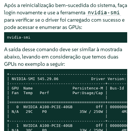
Após a reinicialização bem-sucedida do sistema, faça
login novamente e use a ferramenta
nvidia-smi
para verificar se o driver foi carregado com sucesso e
pode acessar e enumerar as GPUs:
nvidia-smi
A saída desse comando deve ser similar à mostrada
abaixo, levando em consideração que temos duas
GPUs no exemplo a seguir:
+----------------------------------------------------
| NVIDIA-SMI 545.29.06              Driver Version: 5
|-----------------------------------------+----------
| GPU  Name                 Persistence-M | Bus-Id   
| Fan  Temp   Perf          Pwr:Usage/Cap |         M
|                                         |          
|=========================================+==========
|   0  NVIDIA A100-PCIE-40GB          Off | 00000000:
| N/A   29C    P0              35W / 250W |      4MiB
|                                         |          
+-----------------------------------------+----------
|   1  NVIDIA A100-PCIE-40GB          Off | 00000000:
| N/A   30C    P0              33W / 250W |      4MiB