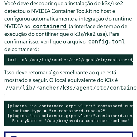
Você deve descobrir que a instalação do k3s/rke2
detectou o NVIDIA Container Toolkit no host e
configurou automaticamente a integração do runtime
NVIDIA ao
(a interface de tempo de
containerd
execução do contêiner que o k3s/rke2 usa). Para
confirmar isso, verifique o arquivo
config.toml
de containerd:
tail -n8 /var/lib/rancher/rke2/agent/etc/containerd/c
Isso deve retornar algo semelhante ao que está
mostrado a seguir. O local equivalente do K3s é
/var/lib/rancher/k3s/agent/etc/containe
:
[plugins."io.containerd.grpc.v1.cri".containerd.runti
  runtime_type = "io.containerd.runc.v2"

[plugins."io.containerd.grpc.v1.cri".containerd.runti
  BinaryName = "/usr/bin/nvidia-container-runtime"