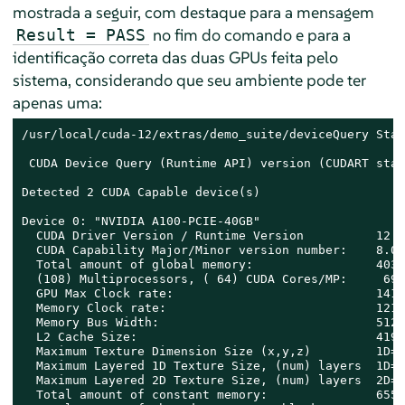
mostrada a seguir, com destaque para a mensagem
no fim do comando e para a
Result = PASS
identificação correta das duas GPUs feita pelo
sistema, considerando que seu ambiente pode ter
apenas uma:
/usr/local/cuda-12/extras/demo_suite/deviceQuery Star
 CUDA Device Query (Runtime API) version (CUDART stat
Detected 2 CUDA Capable device(s)

Device 0: "NVIDIA A100-PCIE-40GB"

  CUDA Driver Version / Runtime Version          12.2
  CUDA Capability Major/Minor version number:    8.0

  Total amount of global memory:                 4033
  (108) Multiprocessors, ( 64) CUDA Cores/MP:     691
  GPU Max Clock rate:                            1410
  Memory Clock rate:                             1215
  Memory Bus Width:                              5120
  L2 Cache Size:                                 4194
  Maximum Texture Dimension Size (x,y,z)         1D=(
  Maximum Layered 1D Texture Size, (num) layers  1D=(
  Maximum Layered 2D Texture Size, (num) layers  2D=(
  Total amount of constant memory:               6553