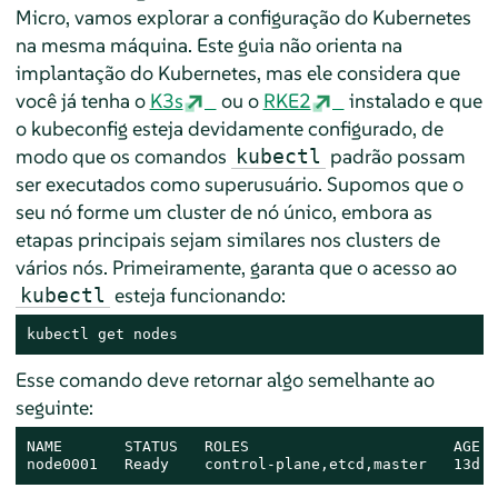
Micro, vamos explorar a configuração do Kubernetes
na mesma máquina. Este guia não orienta na
implantação do Kubernetes, mas ele considera que
você já tenha o
K3s
ou o
RKE2
instalado e que
o kubeconfig esteja devidamente configurado, de
modo que os comandos
padrão possam
kubectl
ser executados como superusuário. Supomos que o
seu nó forme um cluster de nó único, embora as
etapas principais sejam similares nos clusters de
vários nós. Primeiramente, garanta que o acesso ao
esteja funcionando:
kubectl
kubectl get nodes
Esse comando deve retornar algo semelhante ao
seguinte:
NAME       STATUS   ROLES                       AGE  
node0001   Ready    control-plane,etcd,master   13d  