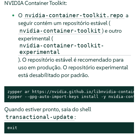
NVIDIA Container Toolkit:
O
a
nvidia-container-toolkit.repo
seguir contém um repositório estável (
) e outro
nvidia-container-toolkit
experimental (
nvidia-container-toolkit-
experimental
). O repositório estável é recomendado para
uso em produção. O repositório experimental
está desabilitado por padrão.
zypper ar https://nvidia.github.io/libnvidia-containe
zypper --gpg-auto-import-keys install -y nvidia-conta
Quando estiver pronto, saia do shell
:
transactional-update
exit