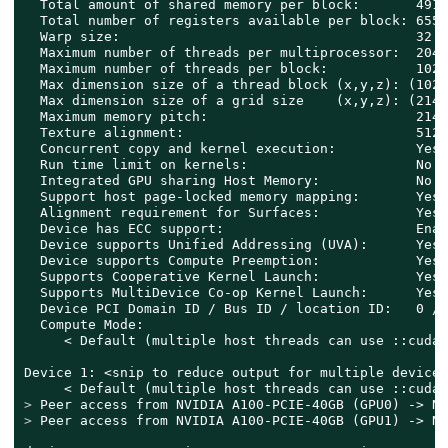
  Total amount of shared memory per block:       4915
  Total number of registers available per block: 65536
  Warp size:                                     32

  Maximum number of threads per multiprocessor:  2048

  Maximum number of threads per block:           1024

  Max dimension size of a thread block (x,y,z): (1024
  Max dimension size of a grid size    (x,y,z): (2147
  Maximum memory pitch:                          2147
  Texture alignment:                             512 
  Concurrent copy and kernel execution:          Yes 
  Run time limit on kernels:                     No

  Integrated GPU sharing Host Memory:            No

  Support host page-locked memory mapping:       Yes

  Alignment requirement for Surfaces:            Yes

  Device has ECC support:                        Enabl
  Device supports Unified Addressing (UVA):      Yes

  Device supports Compute Preemption:            Yes

  Supports Cooperative Kernel Launch:            Yes

  Supports MultiDevice Co-op Kernel Launch:      Yes

  Device PCI Domain ID / Bus ID / location ID:   0 / 
  Compute Mode:

     < Default (multiple host threads can use ::cudaS
Device 1: <snip to reduce output for multiple devices>
> 
Peer access from NVIDIA A100-PCIE-40GB (GPU0) -> NV
> 
Peer access from NVIDIA A100-PCIE-40GB (GPU1) -> NV