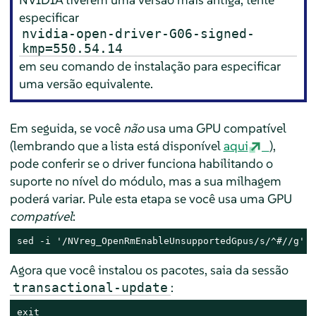
especificar
nvidia-open-driver-G06-signed-
kmp=550.54.14
em seu comando de instalação para especificar
uma versão equivalente.
Em seguida, se você
não
usa uma GPU compatível
(lembrando que a lista está disponível
aqui
),
pode conferir se o driver funciona habilitando o
suporte no nível do módulo, mas a sua milhagem
poderá variar. Pule esta etapa se você usa uma GPU
compatível
:
sed -i '/NVreg_OpenRmEnableUnsupportedGpus/s/^#//g' /
Agora que você instalou os pacotes, saia da sessão
:
transactional-update
exit