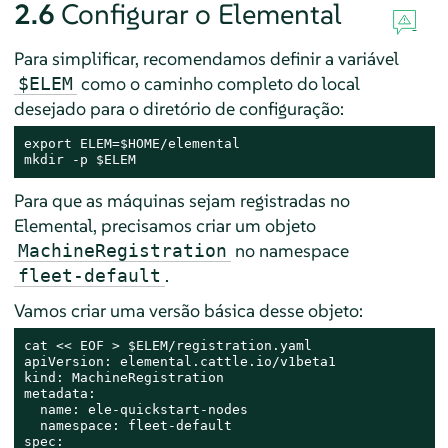
2.6
Configurar o Elemental
Para simplificar, recomendamos definir a variável
como o caminho completo do local
$ELEM
desejado para o diretório de configuração:
export ELEM=$HOME/elemental

mkdir -p $ELEM
Para que as máquinas sejam registradas no
Elemental, precisamos criar um objeto
no namespace
MachineRegistration
.
fleet-default
Vamos criar uma versão básica desse objeto:
cat << EOF > $ELEM/registration.yaml

apiVersion: elemental.cattle.io/v1beta1

kind: MachineRegistration

metadata:

  name: ele-quickstart-nodes

  namespace: fleet-default

spec:
