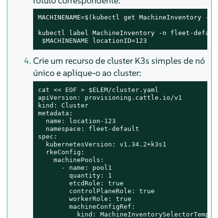
rótulo correspondente:
MACHINENAME=$(kubectl get MachineInventory -n 
kubectl label MachineInventory -n fleet-default
$MACHINENAME
 locationID=123
Crie um recurso de cluster K3s simples de nó
único e aplique-o ao cluster:
cat
 << 
EOF > $ELEM/cluster.yaml

apiVersion: provisioning.cattle.io/v1

kind: Cluster

metadata:

  name: location-123

  namespace: fleet-default

spec:

  kubernetesVersion: v1.34.2+k3s1

  rkeConfig:

    machinePools:

      - name: pool1

        quantity: 1

        etcdRole: true

        controlPlaneRole: true

        workerRole: true

        machineConfigRef:

          kind: MachineInventorySelectorTemplat