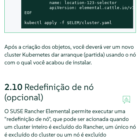
          name: location-123-selector

          apiVersion: elemental.cattle.io/v1bet
EOF
kubectl apply -f 
$ELEM
/cluster.yaml
Após a criação dos objetos, você deverá ver um novo
cluster Kubernetes dar arranque (partida) usando o nó
com o qual você acabou de instalar.
2.10
Redefinição de nó
(opcional)
O SUSE Rancher Elemental permite executar uma
"redefinição de nó", que pode ser acionada quando
um cluster inteiro é excluído do Rancher, um único nó
é excluído do cluster ou um nó é excluído