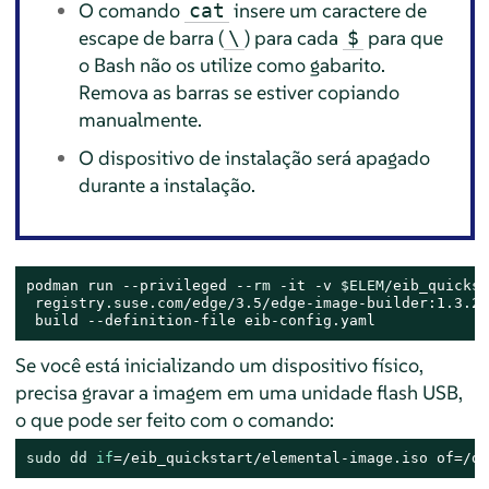
O comando
insere um caractere de
cat
escape de barra (
) para cada
para que
\
$
o Bash não os utilize como gabarito.
Remova as barras se estiver copiando
manualmente.
O dispositivo de instalação será apagado
durante a instalação.
podman run --privileged --
rm
 -it -v 
$ELEM
/eib_quickst
 registry.suse.com/edge/3.5/edge-image-builder:1.3.2 \
 build --definition-file eib-config.yaml
Se você está inicializando um dispositivo físico,
precisa gravar a imagem em uma unidade flash USB,
o que pode ser feito com o comando:
sudo
dd
if
=/eib_quickstart/elemental-image.iso of=/de