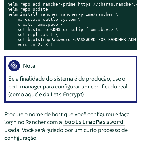
helm repo add rancher-prime https://charts.rancher.co
helm repo update

helm install rancher rancher-prime/rancher \

  --namespace cattle-system \

  --create-namespace \

  --
set
 hostname=<DNS or sslip from above> \

  --
set
 replicas=1 \

  --
set
 bootstrapPassword=<PASSWORD_FOR_RANCHER_ADMIN>
  --version 2.13.1
Nota
Se a finalidade do sistema é de produção, use o
cert-manager para configurar um certificado real
(como aquele da Let’s Encrypt).
Procure o nome de host que você configurou e faça
login no Rancher com a
bootstrapPassword
usada. Você será guiado por um curto processo de
configuração.