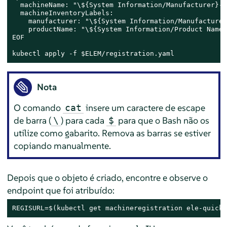
  machineName: "\${System Information/Manufacturer}-\
  machineInventoryLabels:

    manufacturer: "\${System Information/Manufacturer}
    productName: "\${System Information/Product Name}"
EOF

kubectl apply -f $ELEM/registration.yaml
Nota
O comando
insere um caractere de escape
cat
de barra (
) para cada
para que o Bash não os
\
$
utilize como gabarito. Remova as barras se estiver
copiando manualmente.
Depois que o objeto é criado, encontre e observe o
endpoint que foi atribuído:
REGISURL=$(kubectl get machineregistration ele-quicks