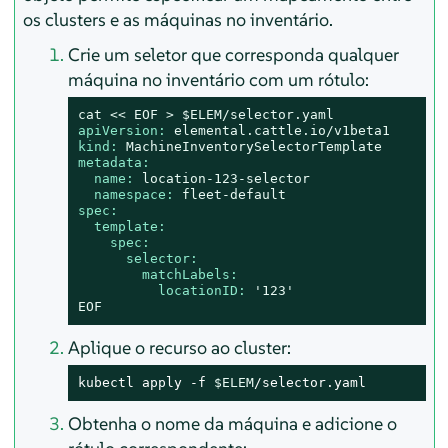
os clusters e as máquinas no inventário.
Crie um seletor que corresponda qualquer
máquina no inventário com um rótulo:
cat
<<
EOF
>
$ELEM/selector.yaml
apiVersion:
elemental.cattle.io/v1beta1
kind:
MachineInventorySelectorTemplate
metadata:
name:
location-123-selector
namespace:
fleet-default
spec:
template:
spec:
selector:
matchLabels:
locationID:
'123'
EOF
Aplique o recurso ao cluster:
kubectl apply -f 
$ELEM
/selector.yaml
Obtenha o nome da máquina e adicione o