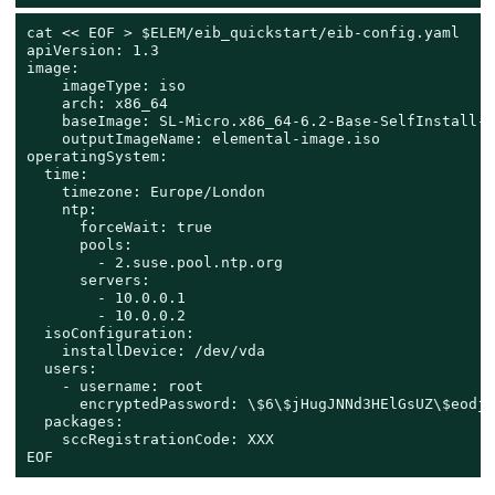
cat
 << 
EOF > $ELEM/eib_quickstart/eib-config.yaml

apiVersion: 1.3

image:

    imageType: iso

    arch: x86_64

    baseImage: SL-Micro.x86_64-6.2-Base-SelfInstall-G
    outputImageName: elemental-image.iso

operatingSystem:

  time:

    timezone: Europe/London

    ntp:

      forceWait: true

      pools:

        - 2.suse.pool.ntp.org

      servers:

        - 10.0.0.1

        - 10.0.0.2

  isoConfiguration:

    installDevice: /dev/vda

  users:

    - username: root

      encryptedPassword: \$6\$jHugJNNd3HElGsUZ\$eodjV
  packages:

    sccRegistrationCode: XXX

EOF