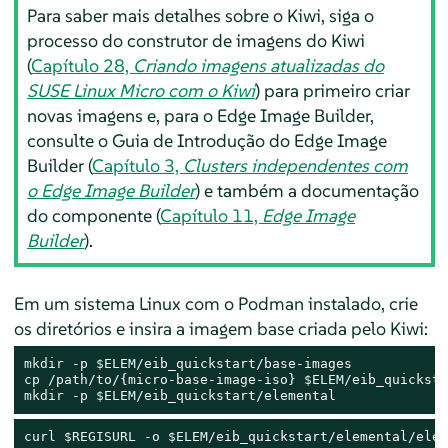
Para saber mais detalhes sobre o Kiwi, siga o
processo do construtor de imagens do Kiwi
(
Capítulo 28,
Criando imagens atualizadas do
SUSE Linux Micro com o Kiwi
) para primeiro criar
novas imagens e, para o Edge Image Builder,
consulte o Guia de Introdução do Edge Image
Builder (
Capítulo 3,
Clusters independentes com
o Edge Image Builder
) e também a documentação
do componente (
Capítulo 11,
Edge Image
Builder
).
Em um sistema Linux com o Podman instalado, crie
os diretórios e insira a imagem base criada pelo Kiwi:
mkdir
 -p 
$ELEM
cp
 /path/to/{micro-base-image-iso} 
$ELEM
mkdir
 -p 
$ELEM
/eib_quickstart/elemental
curl 
$REGISURL
 -o 
$ELEM
/eib_quickstart/elemental/elem