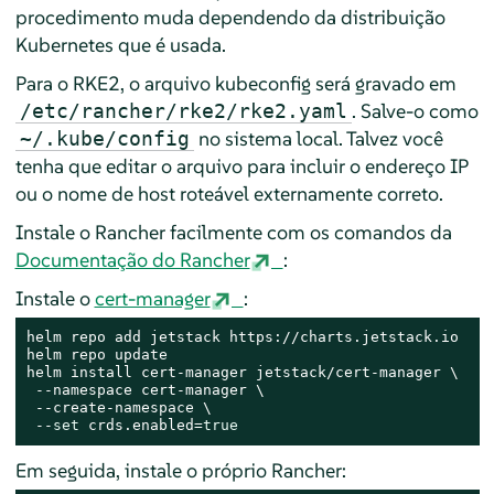
procedimento muda dependendo da distribuição
Kubernetes que é usada.
Para o RKE2, o arquivo kubeconfig será gravado em
. Salve-o como
/etc/rancher/rke2/rke2.yaml
no sistema local. Talvez você
~/.kube/config
tenha que editar o arquivo para incluir o endereço IP
ou o nome de host roteável externamente correto.
Instale o Rancher facilmente com os comandos da
Documentação do Rancher
:
Instale o
cert-manager
:
helm repo add jetstack https://charts.jetstack.io

helm repo update

helm install cert-manager jetstack/cert-manager \

 --namespace cert-manager \

 --create-namespace \

 --
set
 crds.enabled=
true
Em seguida, instale o próprio Rancher: