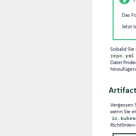
Das F
Jetzt 
Sobald Sie 
repo.yml
Datei find
hinzufügen
Artifac
Vergessen S
wenn Sie ei
io.kubew
Richtlinie