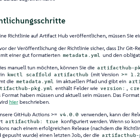
ntlichungsschritte
ine Richtlinie auf Artifact Hub veröffentlichen, müssen Sie 
 vor der Veröffentlichung der Richtlinie sicher, dass Ihr Git-R
 mit einer gut formatierten
und den obliga
metadata.yml
ies manuell tun möchten, können Sie die
artifacthub-p
ein
(mit Version
kwctl scaffold artifacthub
>= 1.2
mt die
im aktuellen Pfad und gibt ein
metadata.yml
art
enthält Felder wie
,
tifacthub-pkg.yml
version:
cre
 Format haben müssen und aktuell sein müssen. Das Format
ird
hier
beschrieben.
nsere GitHub Actions >=
verwenden, kann der Rel
v4.0.0
rt
konfiguriert werden. Wenn so konf
artifacthub: true
ons nach einem erfolgreichen Release (nachdem die Richtlinie
d gepusht wurde) einen letzten Job, der die
artifacthub-