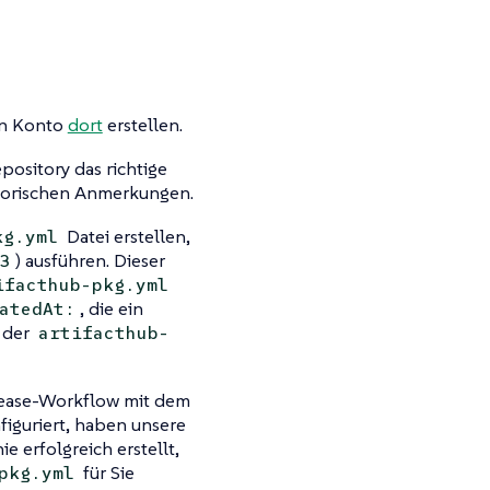
ein Konto
dort
erstellen.
epository das richtige
torischen Anmerkungen.
Datei erstellen,
kg.yml
) ausführen. Dieser
3
ifacthub-pkg.yml
, die ein
atedAt:
 der
artifacthub-
ease-Workflow mit dem
iguriert, haben unsere
 erfolgreich erstellt,
für Sie
pkg.yml