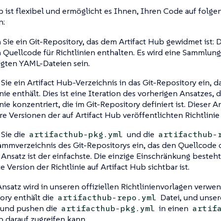
b ist flexibel und ermöglicht es Ihnen, Ihren Code auf folg
n:
Sie ein Git-Repository, das dem Artifact Hub gewidmet ist: 
 Quellcode für Richtlinien enthalten. Es wird eine Sammlung
gten YAML-Dateien sein.
Sie ein Artifact Hub-Verzeichnis in das Git-Repository ein, 
inie enthält. Dies ist eine Iteration des vorherigen Ansatzes, d
inie konzentriert, die im Git-Repository definiert ist. Dieser A
e Versionen der auf Artifact Hub veröffentlichten Richtlinie
Sie die
und die
artifacthub-pkg.yml
artifacthub-
ammverzeichnis des Git-Repositorys ein, das den Quellcode de
 Ansatz ist der einfachste. Die einzige Einschränkung besteht 
e Version der Richtlinie auf Artifact Hub sichtbar ist.
Ansatz wird in unseren offiziellen Richtlinienvorlagen verwen
ory enthält die
Datei, und unser
artifacthub-repo.yml
 und pushen die
in einen
artifacthub-pkg.yml
artif
b darauf zugreifen kann.