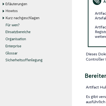
Erläuterungen
Howtos
Artifa
Artefa
Kurz nachgeschlagen
Für wen?
Artifa
Regist
Einsatzbereiche
weiter
Organisation
Enterprise
Glossar
Dieses Doku
Controller 
Sicherheitsoffenlegung
Bereite
Artifact Hu
Es gibt ver
ausführlich