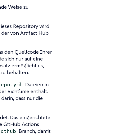
ende Weise zu
Dieses Repository wird
 der von Artifact Hub
das den Quellcode Ihrer
ie sich nur auf eine
nsatz ermöglicht es,
 zu behalten.
Dateien in
repo.yml
r Richtlinie enthält.
darin, dass nur die
det. Das eingerichtete
e GitHub Actions
Branch, damit
acthub