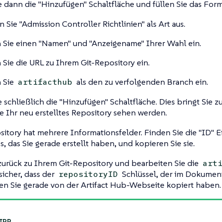
e dann die
"Hinzufügen"
Schaltfläche und füllen Sie das Form
n Sie
"Admission Controller Richtlinien"
als Art aus.
 Sie einen
"Namen"
und
"Anzeigename"
Ihrer Wahl ein.
Sie die URL zu Ihrem Git-Repository ein.
 Sie
als den zu verfolgenden Branch ein.
artifacthub
 schließlich die
"Hinzufügen"
Schaltfläche. Dies bringt Sie z
ie Ihr neu erstelltes Repository sehen werden.
itory hat mehrere Informationsfelder. Finden Sie die
"ID"
Ei
s, das Sie gerade erstellt haben, und kopieren Sie sie.
zurück zu Ihrem Git-Repository und bearbeiten Sie die
art
 sicher, dass der
Schlüssel, der im Dokumen
repositoryID
en Sie gerade von der Artifact Hub-Webseite kopiert haben.