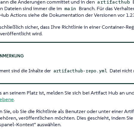
 dann die Änderungen committet und in den
B
artifacthub
n Dateien sind immer die im
Branch. Für das Verhalte
main
Hub Actions siehe die Dokumentation der Versionen vor 1.2
 schließlich sicher, dass Ihre Richtlinie in einer Container-Re
eröffentlicht wird.
ent sind die Inhalte der
Datei nicht 
artifacthub-repo.yml
s an seinem Platz ist, melden Sie sich bei Artifact Hub an u
sebene
.
 Sie, ob Sie die Richtlinie als Benutzer oder unter einer Art
gehören, veröffentlichen möchten. Dies geschieht, indem Sie
spanel-Kontext"
auswählen.