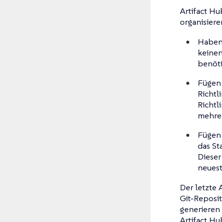
Artifact Hu
organisiere
Haben 
keinen
benöti
Fügen 
Richtl
Richtl
mehrer
Fügen 
das St
Dieser
neuest
Der letzte 
Git-Reposit
generieren
Artifact Hu