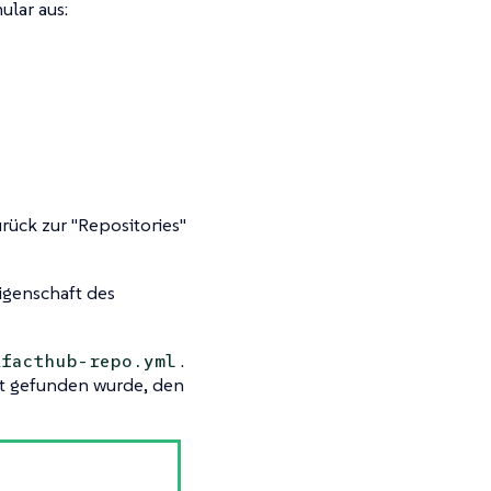
ular aus:
urück zur
"Repositories"
genschaft des
.
ifacthub-repo.yml
t gefunden wurde, den