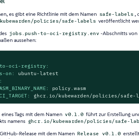
el
, es gibt eine Richtlinie mit dem Namen
, 
safe-labels
veröffentlicht we
kubewarden/policies/safe-labels
 des
-Abschnitts von
jobs.push-to-oci-registry.env
aßen aussehen:
to-oci-registry:
s-on:
ubuntu-latest
:
ASM_BINARY_NAME:
policy.wasm
CI_TARGET:
ghcr.io/kubewarden/policies/safe-
 eines Tags mit dem Namen
führt zur Erstellung un
v0.1.0
akts namens
ghcr.io/kubewarden/policies/safe-la
n GitHub-Release mit dem Namen
erstell
Release v0.1.0