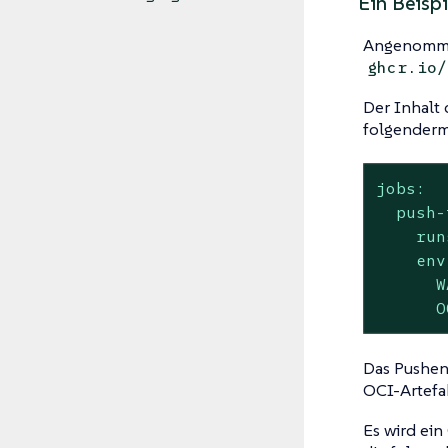
Ein Beispi
Angenommen
ghcr.io/
Der Inhalt
folgenderm
jobs:
push-
run
env
W
O
Das Pushen
OCI-Artef
Es wird ei