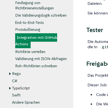
Festlegung von
Dateien.
Richtlinieneinstellungen
Sie können
Die Validierungslogik schreiben
End-to-End-Tests
Tester
Protokollierung
Integration mit GitHub
Die Automat
Actions
die in
.gi
Richtlinie verteilen
Validierung mit JSON-Abfragen
Freigab
Roh-Richtlinien schreiben
Rego
Das Projek
C#
Dieser Job 
TypeScript
Code 
Swift
Andere Sprachen
Die We