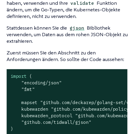
haben, verwenden und ihre
Funktion
validate
ändern, um die Go-Typen, die Kubernetes-Objekte
definieren, nicht zu verwenden.
Stattdessen können Sie die
Bibliothek
gjson
verwenden, um Daten aus dem rohen JSON-Objekt zu
extrahieren.
Zuerst müssen Sie den Abschnitt zu den
Anforderungen ändern. So sollte der Code aussehen:
import
 (

"encoding/json"
"fmt"
    mapset 
"github.com/deckarep/golang-set/v2
    kubewarden 
"github.com/kubewarden/policy-
    kubewarden_protocol 
"github.com/kubewarde
"github.com/tidwall/gjson"
)