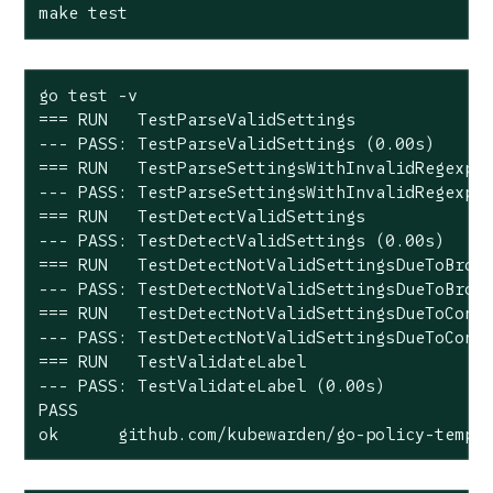
make test
go test -v

=== RUN   TestParseValidSettings

--- PASS: TestParseValidSettings (0.00s)

=== RUN   TestParseSettingsWithInvalidRegexp

--- PASS: TestParseSettingsWithInvalidRegexp (
=== RUN   TestDetectValidSettings

--- PASS: TestDetectValidSettings (0.00s)

=== RUN   TestDetectNotValidSettingsDueToBroke
--- PASS: TestDetectNotValidSettingsDueToBroke
=== RUN   TestDetectNotValidSettingsDueToConfl
--- PASS: TestDetectNotValidSettingsDueToConfl
=== RUN   TestValidateLabel

--- PASS: TestValidateLabel (0.00s)

PASS

ok      github.com/kubewarden/go-policy-templ