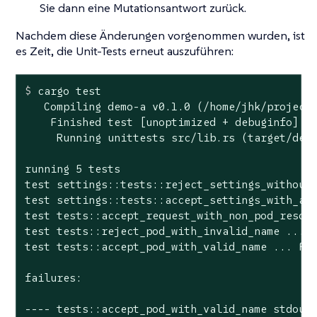
Sie dann eine Mutationsantwort zurück.
Nachdem diese Änderungen vorgenommen wurden, ist
es Zeit, die Unit-Tests erneut auszuführen:
$
 cargo 
test
   Compiling demo-a v0.1.0 (/home/jhk/projects
    Finished test [unoptimized + debuginfo] ta
     Running unittests src/lib.rs (target/debu
running 5 tests

test settings::tests::reject_settings_without_
test settings::tests::accept_settings_with_a_l
test tests::accept_request_with_non_pod_resour
test tests::reject_pod_with_invalid_name ... o
test tests::accept_pod_with_valid_name ... FAI
failures:

---- tests::accept_pod_with_valid_name stdout 