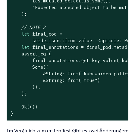
        res.mutated_object.is_some(),

"Expected accepted object to be mutat
    );

// NOTE 2
let
 final_pod =

        serde_json::from_value::<apicore::Pod>
let
 final_annotations = final_pod.metadata
assert_eq!
(

        final_annotations.get_key_value(
"kube
Some
((

            &
String
::from(
"kubewarden.policy.
            &
String
::from(
"true"
)

        )),

    );

Ok
(())

}
Im Vergleich zum ersten Test gibt es zwei Änderungen: