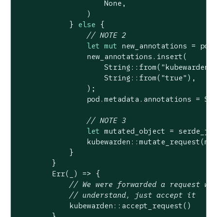
None
,

                )

            } 
else
 {

// NOTE 2
let
mut
 new_annotations = pod.
                new_annotations.insert(

String
::from(
"kubewarden.
String
::from(
"true"
),

                );

                pod.metadata.annotations = 
So
// NOTE 3
let
 mutated_object = serde_jso
                kubewarden::mutate_request(mut
            }

        }

Err
(_) => {

// We were forwarded a request we
// understand, just accept it
            kubewarden::accept_request()

        }
