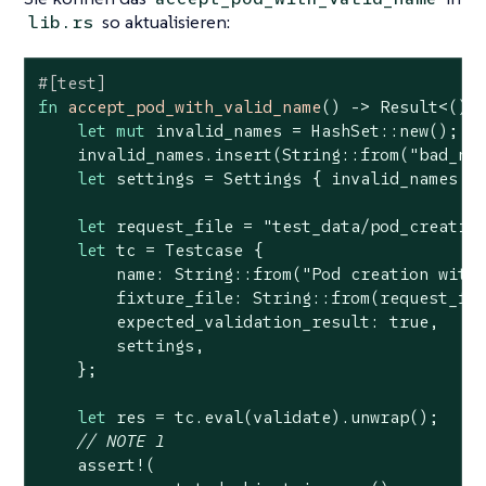
so aktualisieren:
lib.rs
#[test]
fn
accept_pod_with_valid_name
() -> 
Result
<(), 
let
mut
 invalid_names = HashSet::new();

    invalid_names.insert(
String
::from(
"bad_na
let
 settings = Settings { invalid_names };
let
 request_file = 
"test_data/pod_creatio
let
 tc = Testcase {

        name: 
String
::from(
"Pod creation with
        fixture_file: 
String
::from(request_fil
        expected_validation_result: 
true
,

        settings,

    };

let
 res = tc.eval(validate).unwrap();

// NOTE 1
assert!
(
