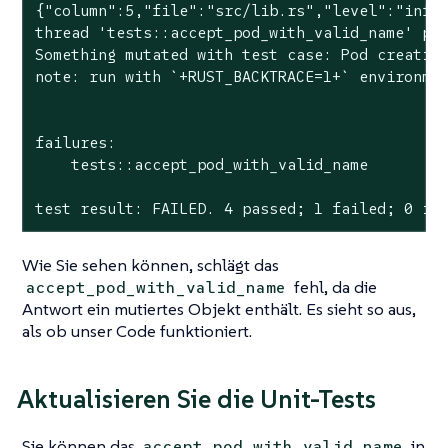
{"column":5,"file":"src/lib.rs","level":"info"
thread 'tests::accept_pod_with_valid_name' pan
Something mutated with test case: Pod creation
note: run with `+RUST_BACKTRACE=1+` environmen
failures:

    tests::accept_pod_with_valid_name

test result: FAILED. 4 passed; 1 failed; 0 ig
Wie Sie sehen können, schlägt das
fehl, da die
accept_pod_with_valid_name
Antwort ein mutiertes Objekt enthält. Es sieht so aus,
als ob unser Code funktioniert.
Aktualisieren Sie die Unit-Tests
Sie können das
in
accept_pod_with_valid_name