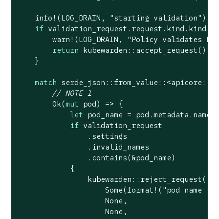
    info!(LOG_DRAIN, 
"starting validation"
);

if
 validation_request.request.kind.kind !=
        warn!(LOG_DRAIN, 
"Policy validates Po
return
 kubewarden::accept_request();

    }

match
 serde_json::from_value::<apicore::Po
// NOTE 1
Ok
(
mut
 pod) => {

let
 pod_name = pod.metadata.name.c
if
 validation_request

                .settings

                .invalid_names

                .contains(&pod_name)

            {

                kubewarden::reject_request(

Some
(
format!
(
"pod name {:
None
,

None
,
