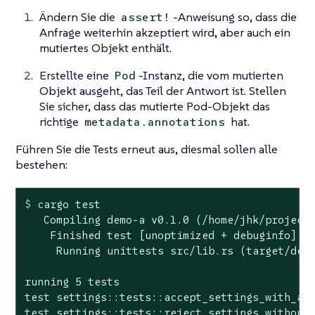
Ändern Sie die
-Anweisung so, dass die
assert!
Anfrage weiterhin akzeptiert wird, aber auch ein
mutiertes Objekt enthält.
Erstellte eine
-Instanz, die vom mutierten
Pod
Objekt ausgeht, das Teil der Antwort ist. Stellen
Sie sicher, dass das mutierte Pod-Objekt das
richtige
hat.
metadata.annotations
Führen Sie die Tests erneut aus, diesmal sollen alle
bestehen:
$
 cargo 
test
   Compiling demo-a v0.1.0 (/home/jhk/projects
    Finished test [unoptimized + debuginfo] ta
     Running unittests src/lib.rs (target/debu
running 5 tests

test settings::tests::accept_settings_with_a_l
test settings::tests::reject_settings_without_