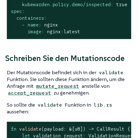
kubewarden.policy.demo/inspected:
true
spec:
containers:
-
name:
nginx
image:
nginx:latest
Schreiben Sie den Mutationscode
Der Mutationscode befindet sich in der
validate
Funktion. Sie sollten diese Funktion ändern, um die
Anfrage mit
anstelle von
mutate_request
zu genehmigen.
accept_request
So sollte die
Funktion in
validate
lib.rs
aussehen:
fn
validate
(payload: &[
u8
]) -> CallResult {

let
 validation_request: ValidationRequest<