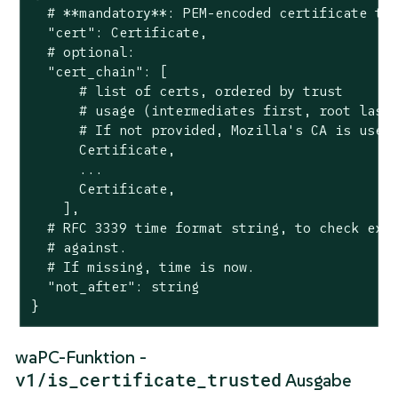
  # **mandatory**: PEM-encoded certificate to 
  "cert": Certificate,

  # optional:

  "cert_chain": [

      # list of certs, ordered by trust

      # usage (intermediates first, root last)
      # If not provided, Mozilla's CA is used.
      Certificate,

      ...

      Certificate,

    ],

  # RFC 3339 time format string, to check expi
  # against.

  # If missing, time is now.

  "not_after": string

}
waPC-Funktion -
v1/is_certificate_trusted
Ausgabe