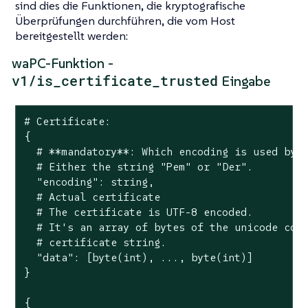
sind dies die Funktionen, die kryptografische
Überprüfungen durchführen, die vom Host
bereitgestellt werden:
waPC-Funktion -
v1/is_certificate_trusted
Eingabe
# Certificate:

{

  # **mandatory**: Which encoding is used by t
  # Either the string "Pem" or "Der".

  "encoding": string,

  # Actual certificate

  # The certificate is UTF-8 encoded.

  # It's an array of bytes of the unicode code
  # certificate string.

  "data": [byte(int), ..., byte(int)]

}

{
