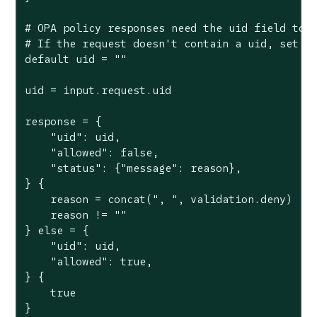
# OPA policy responses need the uid field to b
# If the request doesn't contain a uid, set it
default uid = ""

uid = input.request.uid

response = {

    "uid": uid,

    "allowed": false,

    "status": {"message": reason},

} {

    reason = concat(", ", validation.deny)

    reason != ""

} else = {

    "uid": uid,

    "allowed": true,

} {

    true

}