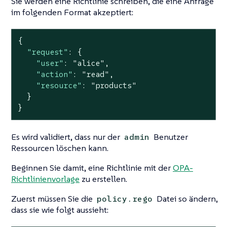
Sie werden eine Richtlinie schreiben, die eine Anfrage
im folgenden Format akzeptiert:
{

"request"
: {

"user"
: 
"alice"
,

"action"
: 
"read"
,

"resource"
: 
"products"
  }

}
Es wird validiert, dass nur der
Benutzer
admin
Ressourcen löschen kann.
Beginnen Sie damit, eine Richtlinie mit der
OPA-
Richtlinienvorlage
zu erstellen.
Zuerst müssen Sie die
Datei so ändern,
policy.rego
dass sie wie folgt aussieht: