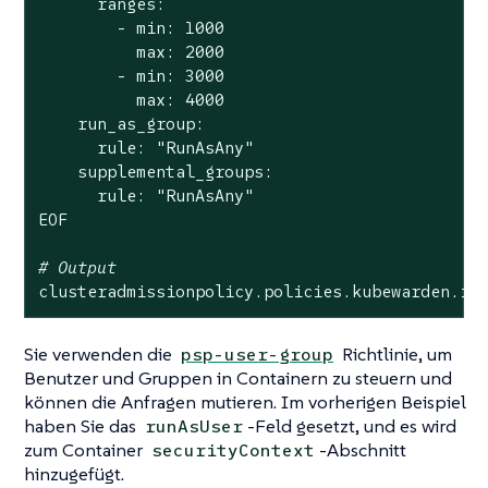
      ranges:

        - min: 1000

          max: 2000

        - min: 3000

          max: 4000

    run_as_group:

      rule: 
"RunAsAny"
    supplemental_groups:

      rule: 
"RunAsAny"
EOF

# Output
clusteradmissionpolicy.policies.kubewarden.io
Sie verwenden die
Richtlinie, um
psp-user-group
Benutzer und Gruppen in Containern zu steuern und
können die Anfragen mutieren. Im vorherigen Beispiel
haben Sie das
-Feld gesetzt, und es wird
runAsUser
zum Container
-Abschnitt
securityContext
hinzugefügt.