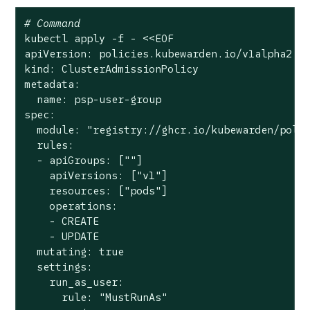
# Command
kubectl apply -f - <<EOF

apiVersion: policies.kubewarden.io/v1alpha2

kind: ClusterAdmissionPolicy

metadata:

  name: psp-user-group

spec:

  module: 
"registry://ghcr.io/kubewarden/poli
  rules:

  - apiGroups: [
""
]

    apiVersions: [
"v1"
]

    resources: [
"pods"
]

    operations:

    - CREATE

    - UPDATE

  mutating: 
true
  settings:

    run_as_user:

      rule: 
"MustRunAs"