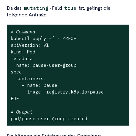
Da das
-Feld
ist, gelingt die
mutating
true
folgende Anfrage:
# Command
kubectl apply -f - <<EOF

apiVersion: v1

kind: Pod

metadata:

  name: pause-user-group

spec:

  containers:

    - name: pause

      image: registry.k8s.io/pause

EOF

# Output
pod/pause-user-group created
Sie können die Ergebnisse des Containers