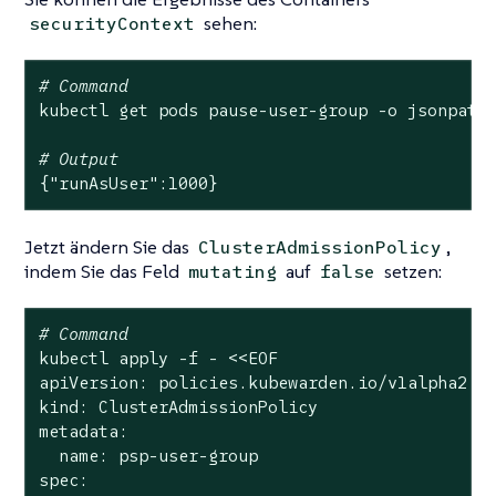
sehen:
securityContext
# Command
kubectl get pods pause-user-group -o jsonpath
# Output
{
"runAsUser"
:1000}
Jetzt ändern Sie das
,
ClusterAdmissionPolicy
indem Sie das Feld
auf
setzen:
mutating
false
# Command
kubectl apply -f - <<EOF

apiVersion: policies.kubewarden.io/v1alpha2

kind: ClusterAdmissionPolicy

metadata:

  name: psp-user-group

spec:
