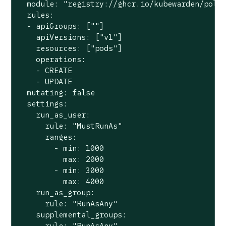
  module: 
"registry://ghcr.io/kubewarden/poli
  rules:

  - apiGroups: [
""
]

    apiVersions: [
"v1"
]

    resources: [
"pods"
]

    operations:

    - CREATE

    - UPDATE

  mutating: 
false
  settings:

    run_as_user:

      rule: 
"MustRunAs"
      ranges:

        - min: 1000

          max: 2000

        - min: 3000

          max: 4000

    run_as_group:

      rule: 
"RunAsAny"
    supplemental_groups:

      rule: 
"RunAsAny"