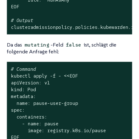
EOF

# Output
clusteradmissionpolicy.policies.kubewarden.io
Da das
-Feld
ist, schlägt die
mutating
false
folgende Anfrage fehl:
# Command
kubectl apply -f - <<EOF

apiVersion: v1

kind: Pod

metadata:

  name: pause-user-group

spec:

  containers:

    - name: pause

      image: registry.k8s.io/pause

EOF
