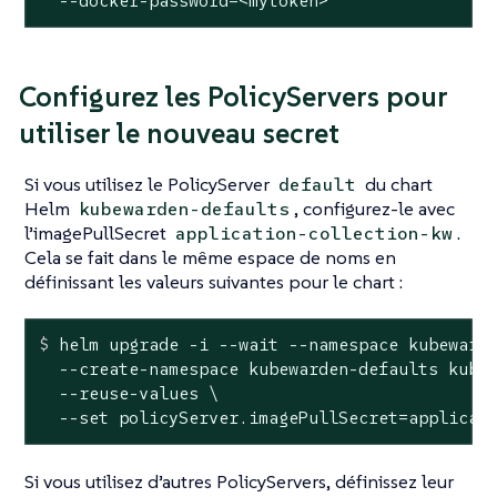
  --docker-password=<mytoken>
Configurez les PolicyServers pour
utiliser le nouveau secret
Si vous utilisez le PolicyServer
du chart
default
Helm
, configurez-le avec
kubewarden-defaults
l’imagePullSecret
.
application-collection-kw
Cela se fait dans le même espace de noms en
définissant les valeurs suivantes pour le chart :
$
 helm upgrade -i --
wait
 --namespace kubeward
  --create-namespace kubewarden-defaults kubew
  --reuse-values \

  --set policyServer.imagePullSecret=applicat
Si vous utilisez d’autres PolicyServers, définissez leur