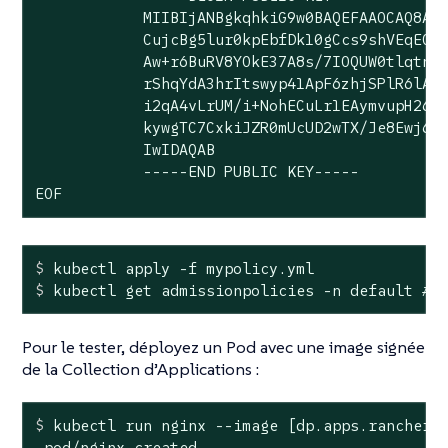
            MIIBIjANBgkqhkiG9w0BAQEFAAOCAQ8AMI
            CujcBg5lur0kpEbfDk10gCcs9shVEqEO3Z
            Aw+r6BuRV8YOkE37A8s/7IOQUW0tlqtnt1
            rShqYdA3hrItswyp41ApF6zhjSPlR6lAmq
            i2qA4vLrUM/i+NohECuLr1EAymvupH26HL
            kywgTC7CxkiJZR0mUcUD2wTX/Je8Ewj6oP
            IwIDAQAB

            -----END PUBLIC KEY-----

EOF
$
 kubectl apply -f mypolicy.yml
$
 kubectl get admissionpolicies -n default 
# 
Pour le tester, déployez un Pod avec une image signée
de la Collection d’Applications :
$
 kubectl run nginx --image [dp.apps.rancher.
 pod/nginx created