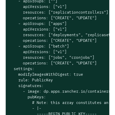
    - apiGroups: [""]

      apiVersions: ["v1"]

      resources: ["replicationcontrollers"]

      operations: ["CREATE", "UPDATE"]

    - apiGroups: ["apps"]

      apiVersions: ["v1"]

      resources: ["deployments", "replicasets"
      operations: ["CREATE", "UPDATE"]

    - apiGroups: ["batch"]

      apiVersions: ["v1"]

      resources: ["jobs", "cronjobs"]

      operations: ["CREATE", "UPDATE"]

  settings:

    modifyImagesWithDigest: true

    rule: PublicKey

    signatures:

      - image: dp.apps.rancher.io/containers/*
        pubKeys:

          # Note: this array constitutes an AN
          - |-

            -----BEGIN PUBLIC KEY-----
