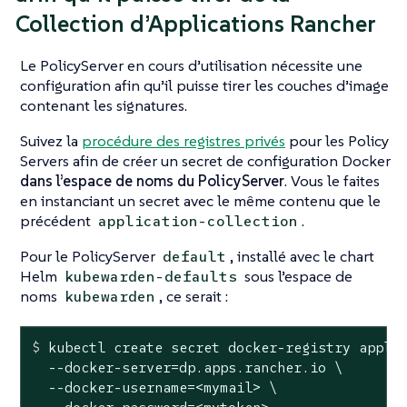
Collection d’Applications Rancher
Le PolicyServer en cours d’utilisation nécessite une
configuration afin qu’il puisse tirer les couches d’image
contenant les signatures.
Suivez la
procédure des registres privés
pour les Policy
Servers afin de créer un secret de configuration Docker
dans l’espace de noms du PolicyServer
. Vous le faites
en instanciant un secret avec le même contenu que le
précédent
.
application-collection
Pour le PolicyServer
, installé avec le chart
default
Helm
sous l’espace de
kubewarden-defaults
noms
, ce serait :
kubewarden
$
 kubectl create secret docker-registry appli
  --docker-server=dp.apps.rancher.io \

  --docker-username=<mymail> \
