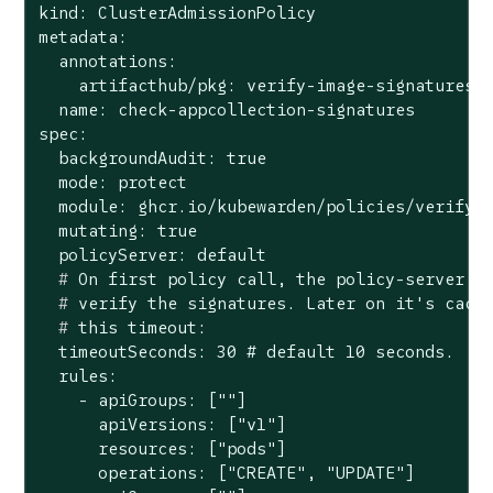
kind: ClusterAdmissionPolicy

metadata:

  annotations:

    artifacthub/pkg: verify-image-signatures/v
  name: check-appcollection-signatures

spec:

  backgroundAudit: true

  mode: protect

  module: ghcr.io/kubewarden/policies/verify-i
  mutating: true

  #
 On first policy call, the policy-server d
  #
 verify the signatures. Later on it
's cach
  #
 this timeout:
  timeoutSeconds: 30 # default 10 seconds.

  rules:

    - apiGroups: [""]

      apiVersions: ["v1"]

      resources: ["pods"]

      operations: ["CREATE", "UPDATE"]
