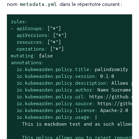
nom
dans le répertoire courant :
metadata.yml
rules:
-
apiGroups:
["*"]
apiVersions:
["*"]
resources:
["*"]
operations:
["*"]
mutating:
false
annotations:
io.kubewarden.policy.title:
palindromify
io.kubewarden.policy.version:
0.1
.0
io.kubewarden.policy.description:
Allows
yo
io.kubewarden.policy.author:
Name
Surname
<
io.kubewarden.policy.url:
https://github.co
io.kubewarden.policy.source:
https://github
io.kubewarden.policy.license:
Apache-2.0
io.kubewarden.policy.usage:
|

This policy allows you to reject requests