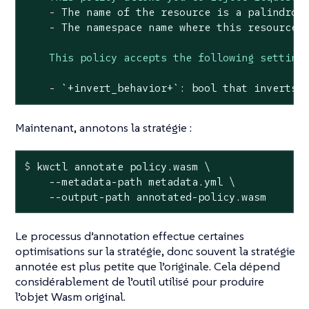
-
The
name
of
the
resource
is
a
palindrom
-
The
namespace
name
where
this
resource
This policy accepts the following setting
-
`+invert_behavior+`:
bool
that
inverts
Maintenant, annotons la stratégie :
$
 kwctl annotate policy.wasm \
    --metadata-path metadata.yml \

    --output-path annotated-policy.wasm
Le processus d’annotation effectue certaines
optimisations sur la stratégie, donc souvent la stratégie
annotée est plus petite que l’originale. Cela dépend
considérablement de l’outil utilisé pour produire
l’objet Wasm original.