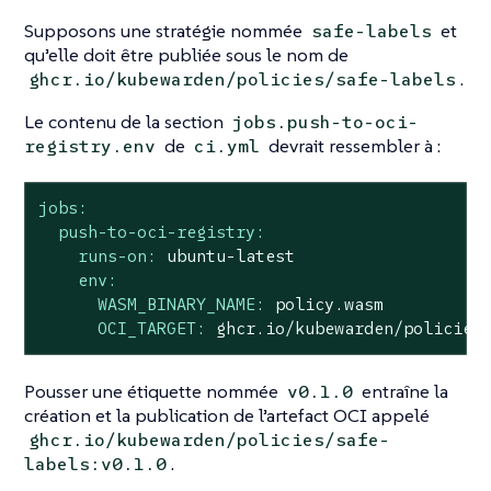
Supposons une stratégie nommée
et
safe-labels
qu’elle doit être publiée sous le nom de
.
ghcr.io/kubewarden/policies/safe-labels
Le contenu de la section
jobs.push-to-oci-
de
devrait ressembler à :
registry.env
ci.yml
jobs:
push-to-oci-registry:
runs-on:
ubuntu-latest
env:
WASM_BINARY_NAME:
policy.wasm
OCI_TARGET:
ghcr.io/kubewarden/policies
Pousser une étiquette nommée
entraîne la
v0.1.0
création et la publication de l’artefact OCI appelé
ghcr.io/kubewarden/policies/safe-
.
labels:v0.1.0