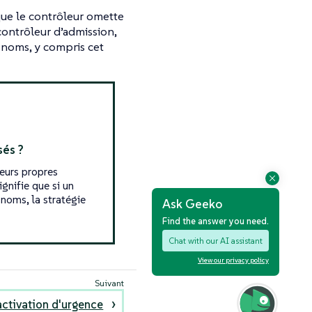
 que le contrôleur omette
contrôleur d’admission,
e noms, y compris cet
sés ?
leurs propres
gnifie que si un
 noms, la stratégie
Ask Geeko
Find the answer you need.
Chat with our AI assistant
View our privacy policy
ctivation d'urgence