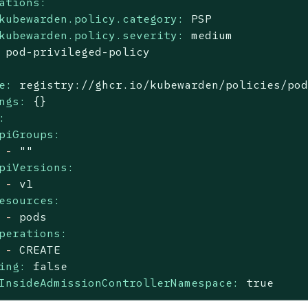
ations:
kubewarden.policy.category:
PSP
kubewarden.policy.severity:
medium
pod-privileged-policy
e:
registry://ghcr.io/kubewarden/policies/po
ngs:
{}
:
piGroups:
-
""
piVersions:
-
v1
esources:
-
pods
perations:
-
CREATE
ing:
false
InsideAdmissionControllerNamespace:
true