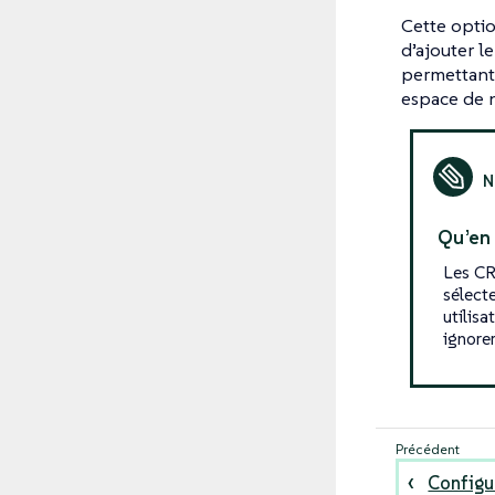
Cette optio
d’ajouter l
permettant 
espace de 
Qu’en 
Les CR
sélect
utilis
ignore
Configu