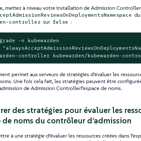
re, mettez à niveau votre installation de Admission Controller 
du
ceptAdmissionReviewsOnDeploymentsNamespace
sur
:
en-controller
false
grade -n kubewarden

 "alwaysAcceptAdmissionReviewsOnDeploymentsNa
arden-controller kubewarden/kubewarden-contr
nt permet aux serveurs de stratégies d’évaluer les ressourc
oms. Une fois cela fait, les stratégies peuvent être configuré
admission de Admission Controllerl’espace de noms.
rer des stratégies pour évaluer les res
e de noms du contrôleur d’admission
tre à une stratégie d’évaluer les ressources créées dans l’e