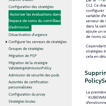
par le
--a
CLI. Ce dra
Configuration des stratégies
configur
Autoriser les évaluations dans
variable d’
serveur de 
l’espace de noms du contrôleur
dans la var
d’admission
ajoute un s
Désactivation d'urgence
de noms où 
Configurer les serveurs de stratégies
Cependant, 
Groupes de stratégies
stratégies 
Migration de PSP
cela en dés
Migration de la stratégie
ValidatingAdmissionPolicy
Supprim
Admission de sécurité des pods
PolicyS
Autorités de certification
personnalisées
La première
Configuration du proxy
`KUBEWAR
Stratégies brutes
d’environn