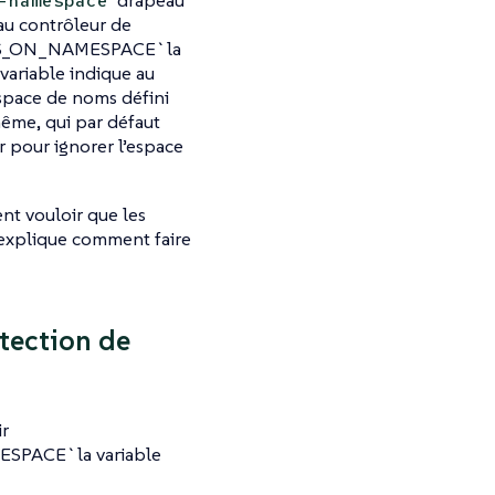
drapeau
-namespace
 au contrôleur de
S_ON_NAMESPACE`la
variable indique au
espace de noms défini
même, qui par défaut
r pour ignorer l’espace
nt vouloir que les
 explique comment faire
tection de
ir
ACE`la variable