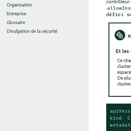
contrôleur 
Organisation
allowIns
Entreprise
défini s
Glossaire
Divulgation de la sécurité
Et les
Ce cha
cluste
espace
De plu
cluster
apiVers
kind:
C
metadat