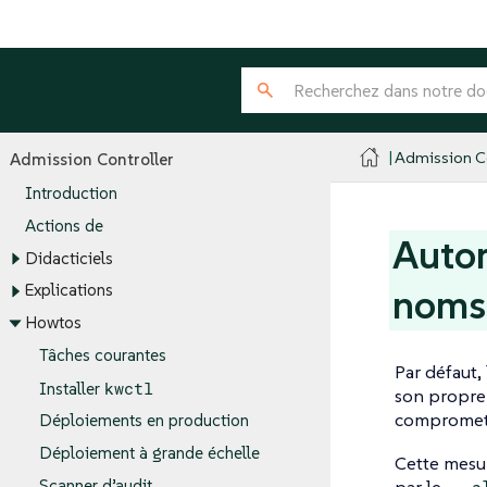
Admission Co
Admission Controller
Introduction
Actions de
Autor
Didacticiels
Explications
noms 
Howtos
Tâches courantes
Par défaut,
kwctl
Installer
son propre 
compromettr
Déploiements en production
Déploiement à grande échelle
Cette mesur
Scanner d’audit