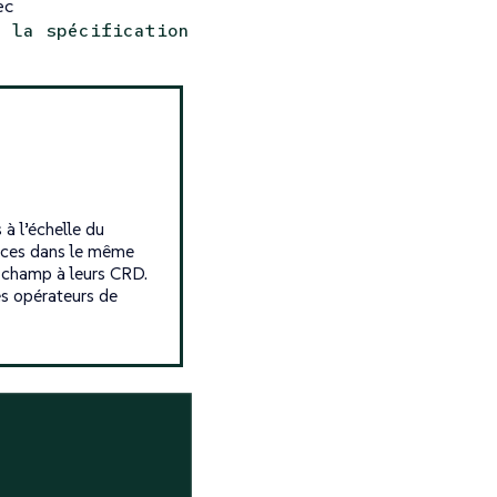
ec
s la spécification
à l’échelle du
urces dans le même
e champ à leurs CRD.
es opérateurs de