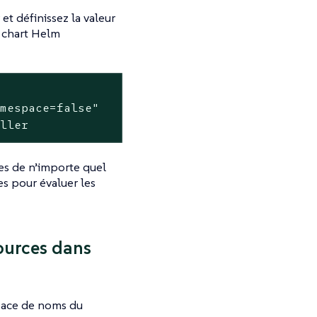
et définissez la valeur
 chart Helm
mespace=false"

oller
es de n’importe quel
es pour évaluer les
sources dans
space de noms du