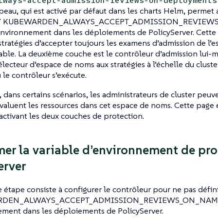
lways-accept-admission-reviews-on-deployments
peau, qui est activé par défaut dans les charts Helm, permet
er `KUBEWARDEN_ALWAYS_ACCEPT_ADMISSION_REVIEW
environnement dans les déploiements de PolicyServer. Cette 
stratégies d’accepter toujours les examens d’admission de l’
iable. La deuxième couche est le contrôleur d’admission lui-
électeur d’espace de noms aux stratégies à l’échelle du cluste
le contrôleur s’exécute.
dans certains scénarios, les administrateurs de cluster peuve
évaluent les ressources dans cet espace de noms. Cette page
activant les deux couches de protection.
er la variable d’environnement de pro
erver
 étape consiste à configurer le contrôleur pour ne pas défin
DEN_ALWAYS_ACCEPT_ADMISSION_REVIEWS_ON_NAMESP
ement dans les déploiements de PolicyServer.