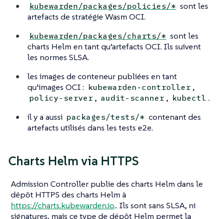
sont les
kubewarden/packages/policies/*
artefacts de stratégie Wasm OCI.
sont les
kubewarden/packages/charts/*
charts Helm en tant qu’artefacts OCI. Ils suivent
les normes SLSA.
les images de conteneur publiées en tant
qu’images OCI :
,
kubewarden-controller
,
,
.
policy-server
audit-scanner
kubectl
il y a aussi
contenant des
packages/tests/*
artefacts utilisés dans les tests e2e.
Charts Helm via HTTPS
Admission Controller publie des charts Helm dans le
dépôt HTTPS des charts Helm à
https://charts.kubewarden.io
.. Ils sont sans SLSA, ni
signatures, mais ce type de dépôt Helm permet la