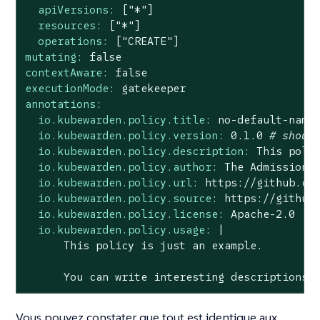
apiVersions:
["*"]
resources:
["*"]
operations:
["CREATE"]
mutating:
false
contextAware:
false
executionMode:
gatekeeper
annotations:
io.kubewarden.policy.title:
no
-default-name
io.kubewarden.policy.version:
0.1
.0
# shoul
io.kubewarden.policy.description:
This
poli
io.kubewarden.policy.author:
The
Admission
io.kubewarden.policy.url:
https://github.co
io.kubewarden.policy.source:
https://github
io.kubewarden.policy.license:
Apache-2.0
io.kubewarden.policy.usage:
|

You
can
write
interesting
descriptions
Vous pouvez constater que tout est identique aux