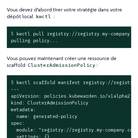
Vous devez d’abord tirer votre stratégie dans votre
dépôt local
:
kwctl
$
 kwctl pull registry://registry.my-company.c
pulling policy...
Vous pouvez maintenant créer une ressource de
scaffold
:
ClusterAdmissionPolicy
$
 kwctl scaffold manifest registry://registry
---

apiVersion: policies.kubewarden.io/v1alpha2

kind: ClusterAdmissionPolicy

metadata:

  name: generated-policy

spec:

  module: "registry://registry.my-company.com/
  settings: {}
