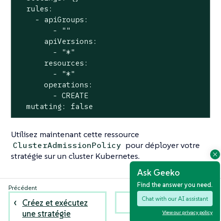
  rules:

    - apiGroups:

        - ""

      apiVersions:

        - "*"

      resources:

        - "*"

      operations:

        - CREATE

  mutating: false
Utilisez maintenant cette ressource
pour déployer votre
ClusterAdmissionPolicy
stratégie sur un cluster Kubernetes.
Ask Geeko
Find the answer you need.
Chat with our AI assistant
Créez et exécutez
C#
une stratégie
View our privacy policy