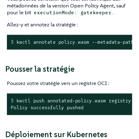
métadonnées de la version Open Policy Agent, sauf
pour le bit
.
executionMode: gatekeeper
Allez-y et annotez la stratégie :
$
 kwctl annotate policy.wasm --metadata-path 
Pousser la stratégie
Poussez votre stratégie vers un registre OCI :
$
 kwctl push annotated-policy.wasm registry.m
Policy successfully pushed
Déploiement sur Kubernetes