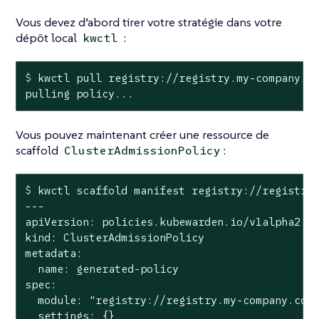
Vous devez d’abord tirer votre stratégie dans votre
dépôt local
:
kwctl
$
 kwctl pull registry://registry.my-company.c
pulling policy...
Vous pouvez maintenant créer une ressource de
scaffold
:
ClusterAdmissionPolicy
$
 kwctl scaffold manifest registry://registry
---

apiVersion: policies.kubewarden.io/v1alpha2

kind: ClusterAdmissionPolicy

metadata:

  name: generated-policy

spec:

  module: "registry://registry.my-company.com/
  settings: {}
