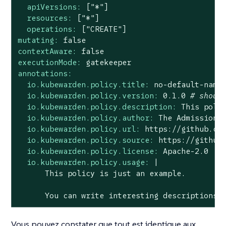
apiVersions:
["*"]
resources:
["*"]
operations:
["CREATE"]
mutating:
false
contextAware:
false
executionMode:
gatekeeper
annotations:
io.kubewarden.policy.title:
no
-default-name
io.kubewarden.policy.version:
0.1
.0
# shoul
io.kubewarden.policy.description:
This
poli
io.kubewarden.policy.author:
The
Admission
io.kubewarden.policy.url:
https://github.co
io.kubewarden.policy.source:
https://github
io.kubewarden.policy.license:
Apache-2.0
io.kubewarden.policy.usage:
|

You
can
write
interesting
descriptions
Vous pouvez constater que tout est identique aux