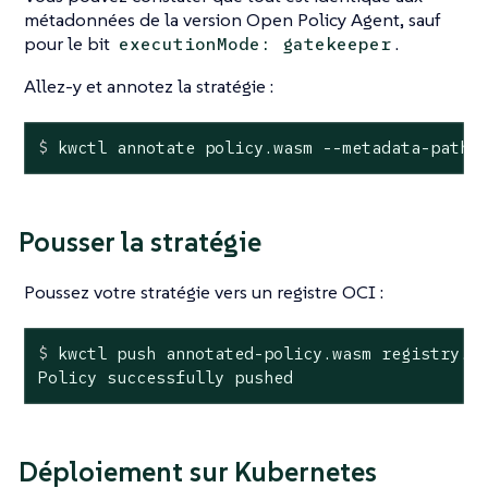
métadonnées de la version Open Policy Agent, sauf
pour le bit
.
executionMode: gatekeeper
Allez-y et annotez la stratégie :
$
 kwctl annotate policy.wasm --metadata-path 
Pousser la stratégie
Poussez votre stratégie vers un registre OCI :
$
 kwctl push annotated-policy.wasm registry.m
Policy successfully pushed
Déploiement sur Kubernetes