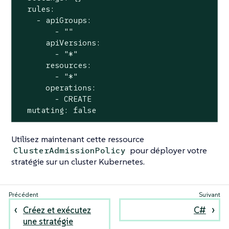
  rules:

    - apiGroups:

        - ""

      apiVersions:

        - "*"

      resources:

        - "*"

      operations:

        - CREATE

  mutating: false
Utilisez maintenant cette ressource
pour déployer votre
ClusterAdmissionPolicy
stratégie sur un cluster Kubernetes.
Créez et exécutez
C#
une stratégie