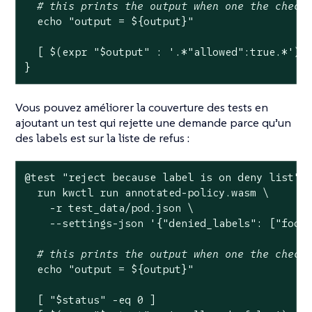
# this prints the output when one the check
echo
"output = 
${output}
"
  [ $(expr 
"
$output
"
 : 
'.*"allowed":true.*'
) -
}
Vous pouvez améliorer la couverture des tests en
ajoutant un test qui rejette une demande parce qu’un
des labels est sur la liste de refus :
@
test
"reject because label is on deny list"
 {
  run kwctl run annotated-policy.wasm \

    -r test_data/pod.json \

    --settings-json 
'{"denied_labels": ["foo"
# this prints the output when one the check
echo
"output = 
${output}
"
  [ 
"
$status
"
 -eq 0 ]
