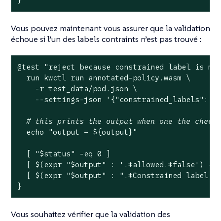
Vous pouvez maintenant vous assurer que la validation
échoue si l’un des labels contraints n’est pas trouvé :
@
test
"reject because constrained label is mi
  run kwctl run annotated-policy.wasm \

    -r test_data/pod.json \

    --settings-json 
'{"constrained_labels": {
# this prints the output when one the check
echo
"output = 
${output}
"
  [ 
"
$status
"
 -eq 0 ]

  [ $(expr 
"
$output
"
 : 
'.*allowed.*false'
) -ne
  [ $(expr 
"
$output
"
 : 
".*Constrained label o
}
Vous souhaitez vérifier que la validation des