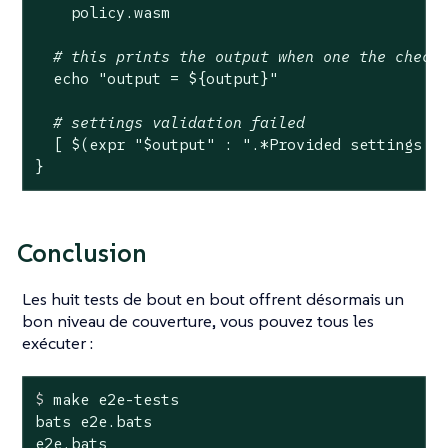
    policy.wasm

# this prints the output when one the check
echo
"output = 
${output}
"
# settings validation failed
  [ $(expr 
"
$output
"
 : 
".*Provided settings a
}
Conclusion
Les huit tests de bout en bout offrent désormais un
bon niveau de couverture, vous pouvez tous les
exécuter :
$
 make e2e-tests
bats e2e.bats

e2e.bats
