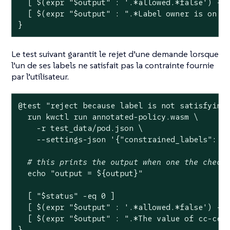
  [ $(expr 
"
$output
"
 : 
'.*allowed.*false'
) -ne
  [ $(expr 
"
$output
"
 : 
".*Label owner is on t
}
Le test suivant garantit le rejet d’une demande lorsque
l’un de ses labels ne satisfait pas la contrainte fournie
par l’utilisateur.
@
test
"reject because label is not satisfying
  run kwctl run annotated-policy.wasm \

    -r test_data/pod.json \

    --settings-json 
'{"constrained_labels": {
# this prints the output when one the check
echo
"output = 
${output}
"
  [ 
"
$status
"
 -eq 0 ]

  [ $(expr 
"
$output
"
 : 
'.*allowed.*false'
) -ne
  [ $(expr 
"
$output
"
 : 
".*The value of cc-cen
}