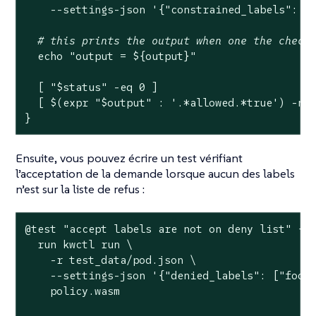
    --settings-json 
'{"constrained_labels": {
# this prints the output when one the check
echo
"output = 
${output}
"
  [ 
"
$status
"
 -eq 0 ]

  [ $(expr 
"
$output
"
 : 
'.*allowed.*true'
) -ne 
}
Ensuite, vous pouvez écrire un test vérifiant
l’acceptation de la demande lorsque aucun des labels
n’est sur la liste de refus :
@
test
"accept labels are not on deny list"
 {

  run kwctl run \

    -r test_data/pod.json \

    --settings-json 
'{"denied_labels": ["foo"
    policy.wasm
