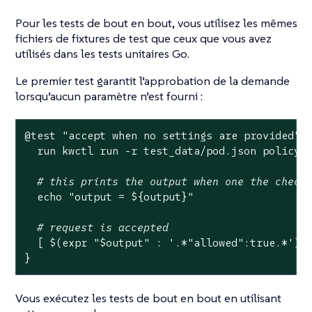
Pour les tests de bout en bout, vous utilisez les mêmes
fichiers de fixtures de test que ceux que vous avez
utilisés dans les tests unitaires Go.
Le premier test garantit l’approbation de la demande
lorsqu’aucun paramètre n’est fourni :
@
test
"accept when no settings are provided"
 {
  run kwctl run -r test_data/pod.json policy.w
# this prints the output when one the check
echo
"output = 
${output}
"
# request is accepted
  [ $(expr 
"
$output
"
 : 
'.*"allowed":true.*'
) -
}
Vous exécutez les tests de bout en bout en utilisant