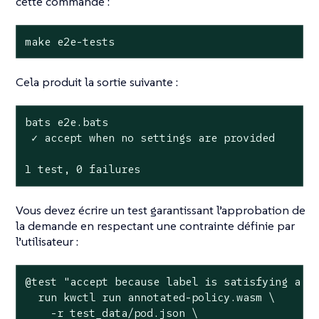
cette commande :
make e2e-tests
Cela produit la sortie suivante :
bats e2e.bats

 ✓ accept when no settings are provided

1 test, 0 failures
Vous devez écrire un test garantissant l’approbation de
la demande en respectant une contrainte définie par
l’utilisateur :
@
test
"accept because label is satisfying a c
  run kwctl run annotated-policy.wasm \

    -r test_data/pod.json \
