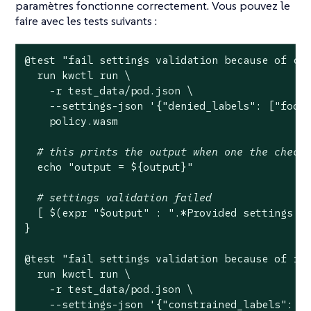
paramètres fonctionne correctement. Vous pouvez le
faire avec les tests suivants :
@
test
"fail settings validation because of co
  run kwctl run \

    -r test_data/pod.json \

    --settings-json 
'{"denied_labels": ["foo"
    policy.wasm

# this prints the output when one the check
echo
"output = 
${output}
"
# settings validation failed
  [ $(expr 
"
$output
"
 : 
".*Provided settings a
}

@
test
"fail settings validation because of in
  run kwctl run \

    -r test_data/pod.json \

    --settings-json 
'{"constrained_labels": {