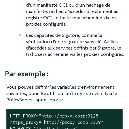
d’un manifeste OCI ou d’un hachage de
manifeste. Au lieu d’accéder directement au
registre OCI, le trafic sera acheminé via les
proxies configurés.
Les capacités de Sigstore, comme la
vérification d’une signature sans clé. Au lieu
d’accéder aux services définis par Sigstore, le
trafic sera acheminé via les proxies configurés.
Par exemple :
Vous pouvez définir les variables d’environnement
suivantes, pour
ou
(via le
kwctl
policy-server
PolicyServer
) :
spec.env
HTTP_PROXY=
"http://proxy.corp:3128"
https_proxy=
"http://proxy.corp:3129"
NO_PROXY=
"localhost,.corp"