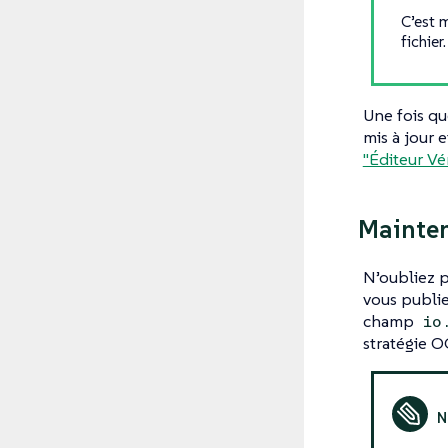
C’est 
fichier.
Une fois qu
mis à jour 
"Éditeur Vér
Mainten
N’oubliez p
vous publie
champ
io
stratégie O