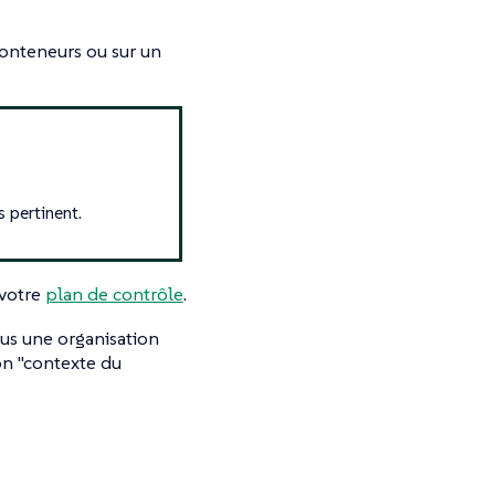
conteneurs ou sur un
s pertinent.
 votre
plan de contrôle
.
ous une organisation
bon
"contexte du