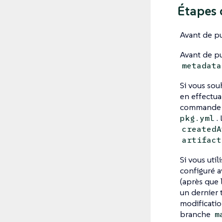
Étapes 
Avant de pu
Avant de pu
metadata
Si vous sou
en effectu
commande 
.
pkg.yml
createdA
artifact
Si vous uti
configuré a
(après que 
un dernier 
modificatio
branche
m