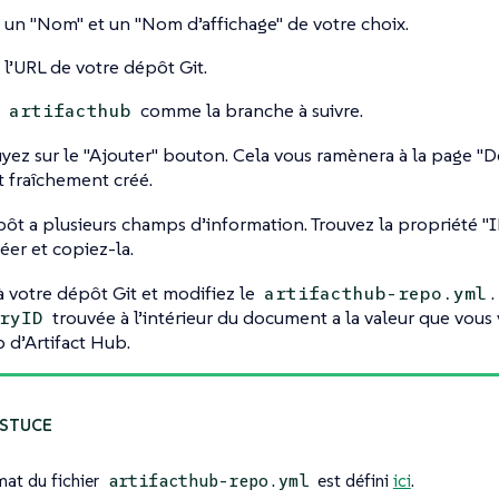
z un
"Nom"
et un
"Nom d’affichage"
de votre choix.
 l’URL de votre dépôt Git.
z
comme la branche à suivre.
artifacthub
yez sur le
"Ajouter"
bouton. Cela vous ramènera à la page
"D
 fraîchement créé.
t a plusieurs champs d’information. Trouvez la propriété
"
éer et copiez-la.
 votre dépôt Git et modifiez le
artifacthub-repo.yml
trouvée à l’intérieur du document a la valeur que vous
ryID
 d’Artifact Hub.
mat du fichier
est défini
ici
.
artifacthub-repo.yml