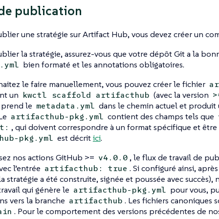
de publication
blier une stratégie sur Artifact Hub, vous devez créer un c
blier la stratégie, assurez-vous que votre dépôt Git a la bon
bien formaté et les annotations obligatoires.
.yml
haitez le faire manuellement, vous pouvez créer le fichier
ar
ant un
(avec la version
kwctl scaffold artifacthub
>
prend le
dans le chemin actuel et produit
metadata.yml
 Le
contient des champs tels que
artifacthub-pkg.yml
, qui doivent correspondre à un format spécifique et être 
t:
est décrit
ici
.
hub-pkg.yml
lisez nos actions GitHub >=
, le flux de travail de pu
v4.0.0
vec l’entrée
. Si configuré ainsi, aprè
artifacthub: true
la stratégie a été construite, signée et poussée avec succès),
travail qui génère le
pour vous, pu
artifacthub-pkg.yml
ns vers la branche
. Les fichiers canoniques 
artifacthub
. Pour le comportement des versions précédentes de no
ain