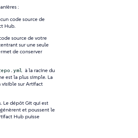
anières :
aucun code source de
ct Hub.
 code source de votre
centrant sur une seule
permet de conserver
à la racine du
repo.yml
e est la plus simple. La
 visible sur Artifact
. Le dépôt Git qui est
 génèrent et poussent le
tifact Hub puisse