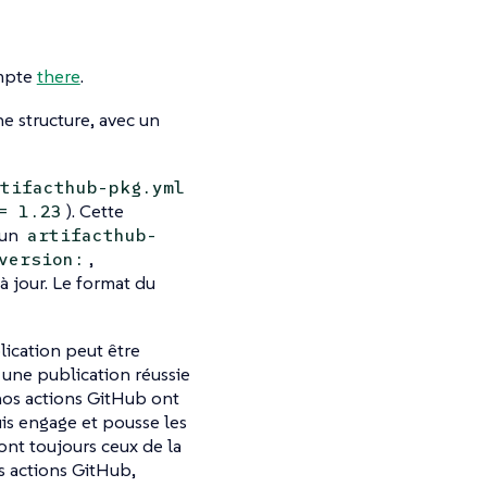
ompte
there
.
ne structure, avec un
tifacthub-pkg.yml
). Cette
= 1.23
 un
artifacthub-
,
version:
à jour. Le format du
blication peut être
s une publication réussie
 nos actions GitHub ont
is engage et pousse les
sont toujours ceux de la
s actions GitHub,