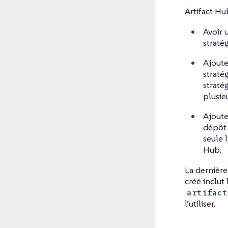
Artifact Hu
Avoir 
straté
Ajoute
straté
straté
plusie
Ajoute
dépôt 
seule l
Hub.
La dernière
créé inclut 
artifact
l’utiliser.