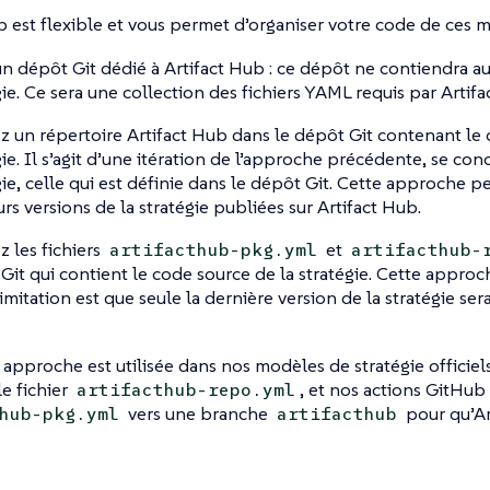
b est flexible et vous permet d’organiser votre code de ces m
un dépôt Git dédié à Artifact Hub : ce dépôt ne contiendra 
gie. Ce sera une collection des fichiers YAML requis par Artifa
z un répertoire Artifact Hub dans le dépôt Git contenant le
gie. Il s’agit d’une itération de l’approche précédente, se con
gie, celle qui est définie dans le dépôt Git. Cette approche 
urs versions de la stratégie publiées sur Artifact Hub.
z les fichiers
et
artifacthub-pkg.yml
artifacthub-
Git qui contient le code source de la stratégie. Cette approch
imitation est que seule la dernière version de la stratégie sera
 approche est utilisée dans nos modèles de stratégie officiels
le fichier
, et nos actions GitHub
artifacthub-repo.yml
vers une branche
pour qu’Ar
hub-pkg.yml
artifacthub