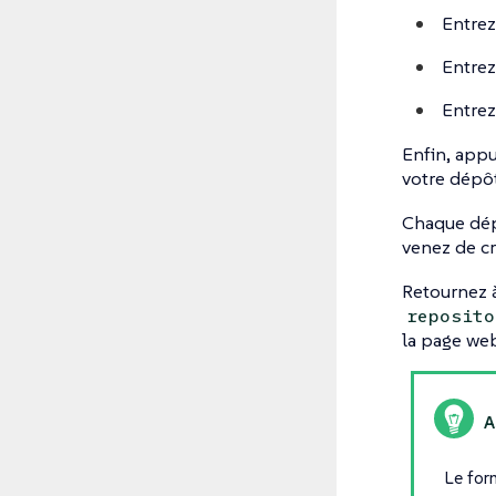
Entre
Entrez
Entre
Enfin, appu
votre dépôt
Chaque dépô
venez de cr
Retournez à
reposito
la page web
Le for