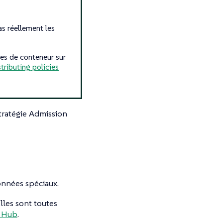
s réellement les
es de conteneur sur
stributing policies
tratégie Admission
onnées spéciaux.
lles sont toutes
t Hub
.