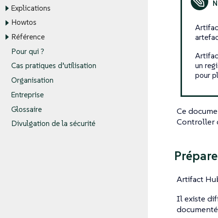
Explications
Howtos
Artifa
artefac
Référence
Pour qui ?
Artifa
un reg
Cas pratiques d’utilisation
pour p
Organisation
Entreprise
Glossaire
Ce document
Controller 
Divulgation de la sécurité
Prépare
Artifact Hu
Il existe d
documentée