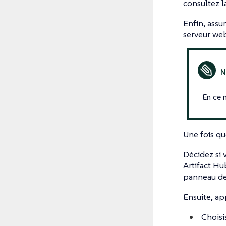
consultez l
Enfin, assu
serveur web
En ce 
Une fois qu
Décidez si 
Artifact Hu
panneau de
Ensuite, ap
Choisi