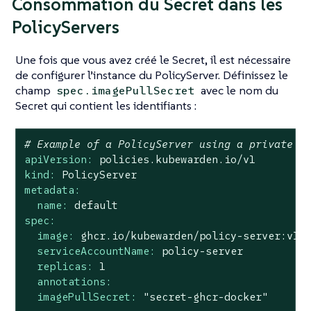
Consommation du Secret dans les
PolicyServers
Une fois que vous avez créé le Secret, il est nécessaire
de configurer l’instance du PolicyServer. Définissez le
champ
avec le nom du
spec.imagePullSecret
Secret qui contient les identifiants :
# Example of a PolicyServer using a private r
apiVersion:
policies.kubewarden.io/v1
kind:
PolicyServer
metadata:
name:
default
spec:
image:
ghcr.io/kubewarden/policy-server:v1.
serviceAccountName:
policy-server
replicas:
1
annotations:
imagePullSecret:
"secret-ghcr-docker"