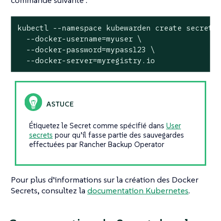
kubectl --namespace kubewarden create secret d
  --docker-username=myuser \

  --docker-password=mypass123 \

  --docker-server=myregistry.io
Étiquetez le Secret comme spécifié dans
User
secrets
pour qu’il fasse partie des sauvegardes
effectuées par Rancher Backup Operator
Pour plus d’informations sur la création des Docker
Secrets, consultez la
documentation Kubernetes
.