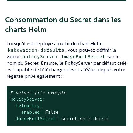
Consommation du Secret dans les
charts Helm
Lorsqu’il est déployé à partir du chart Helm
, vous pouvez définir la
kubewarden-defaults
valeur
sur le
policyServer.imagePullSecret
nom du Secret. Ensuite, le PolicyServer par défaut créé
est capable de télécharger des stratégies depuis votre
registre privé également :
# values file example
policyServer:
telemetry:
enabled:
False
imagePullSecret:
secret-ghcr-docker