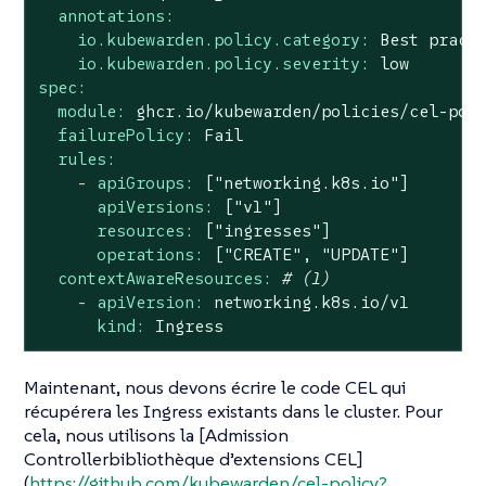
annotations:
io.kubewarden.policy.category:
Best
pract
io.kubewarden.policy.severity:
low
spec:
module:
ghcr.io/kubewarden/policies/cel-pol
failurePolicy:
Fail
rules:
-
apiGroups:
["networking.k8s.io"]
apiVersions:
["v1"]
resources:
["ingresses"]
operations:
["CREATE",
"UPDATE"
]
contextAwareResources:
# (1)
-
apiVersion:
networking.k8s.io/v1
kind:
Ingress
Maintenant, nous devons écrire le code CEL qui
récupérera les Ingress existants dans le cluster. Pour
cela, nous utilisons la [Admission
Controllerbibliothèque d’extensions CEL]
(
https://github.com/kubewarden/cel-policy?