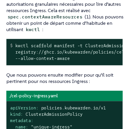
autorisations granulaires nécessaires pour lire d’autres
ressources Ingress. Cela est réalisé avec
(1). Nous pouvons
spec.contextAwareResources
obtenir un point de départ comme d’habitude en
utilisant
:
kwctl
$
 kwctl scaffold manifest -t ClusterAdmission
  registry://ghcr.io/kubewarden/policies/cel-p
  --allow-context-aware
Que nous pouvons ensuite modifier pour qu’il soit
pertinent pour nos ressources Ingress :
./cel-policy-ingress.yaml
apiVersion:
policies.kubewarden.io/v1
kind:
ClusterAdmissionPolicy
metadata:
name:
"unique-ingress"