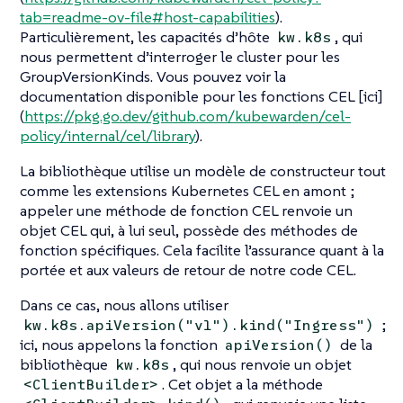
tab=readme-ov-file#host-capabilities
).
Particulièrement, les capacités d’hôte
, qui
kw.k8s
nous permettent d’interroger le cluster pour les
GroupVersionKinds. Vous pouvez voir la
documentation disponible pour les fonctions CEL [ici]
(
https://pkg.go.dev/github.com/kubewarden/cel-
policy/internal/cel/library
).
La bibliothèque utilise un modèle de constructeur tout
comme les extensions Kubernetes CEL en amont ;
appeler une méthode de fonction CEL renvoie un
objet CEL qui, à lui seul, possède des méthodes de
fonction spécifiques. Cela facilite l’assurance quant à la
portée et aux valeurs de retour de notre code CEL.
Dans ce cas, nous allons utiliser
;
kw.k8s.apiVersion("v1").kind("Ingress")
ici, nous appelons la fonction
de la
apiVersion()
bibliothèque
, qui nous renvoie un objet
kw.k8s
. Cet objet a la méthode
<ClientBuilder>