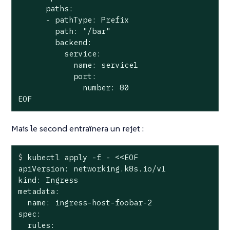
      paths:

      - pathType: Prefix

        path: "/bar"

        backend:

          service:

            name: service1

            port:

              number: 80

EOF
Mais le second entraînera un rejet :
$
 kubectl apply -f - <<EOF
apiVersion: networking.k8s.io/v1

kind: Ingress

metadata:

  name: ingress-host-foobar-2

spec:

  rules:
