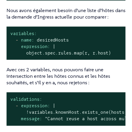
Nous avons également besoin d’une liste d’hôtes dans
la demande d’Ingress actuelle pour comparer :
variables:
-
name:
desiredHosts
expression:
|
object.spec.rules.map(r,
r.host)
Avec ces 2 variables, nous pouvons faire une
intersection entre les hôtes connus et les hôtes
souhaités, et s’il y en a, nous rejetons :
validations:
-
expression:
|

message:
"Cannot reuse a host across mult