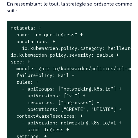
En rassemblant le tout, la stratégie se présente comme
suit :
metadata: +

  name: "unique-ingress" +

  annotations: +

    io.kubewarden.policy.category: Meilleures 
io.kubewarden.policy.severity: faible +

spec: +

  module: ghcr.io/kubewarden/policies/cel-poli
  failurePolicy: Fail +

  rules: +

    - apiGroups: ["networking.k8s.io"] +

      apiVersions: ["v1"] +

      resources: ["ingresses"] +

      operations: ["CREATE", "UPDATE"] +

  contextAwareResources: +

    - apiVersion: networking.k8s.io/v1 +

      kind: Ingress +

  settings: +
