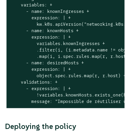
    variables: +

      - name: knownIngresses +

        expression: | +

          kw.k8s.apiVersion("networking.k8s.io
      - name: knownHosts +

        expression: | +

          variables.knownIngresses +

          .filter(i, (i.metadata.name != objec
          .map(i, i.spec.rules.map(r, r.host))
      - name: desiredHosts +

        expression: | +

          object.spec.rules.map(r, r.host) +

    validations: +

      - expression: | +

          !variables.knownHosts.exists_one(hos
        message: "Impossible de réutiliser un
Deploying the policy