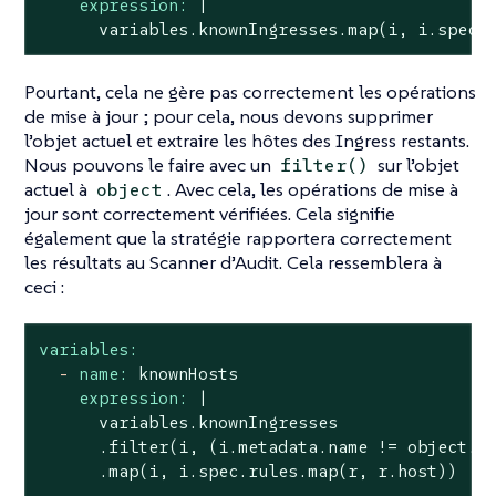
expression:
|
variables.knownIngresses.map(i,
i.spec.
Pourtant, cela ne gère pas correctement les opérations
de mise à jour ; pour cela, nous devons supprimer
l’objet actuel et extraire les hôtes des Ingress restants.
Nous pouvons le faire avec un
sur l’objet
filter()
actuel à
. Avec cela, les opérations de mise à
object
jour sont correctement vérifiées. Cela signifie
également que la stratégie rapportera correctement
les résultats au Scanner d’Audit. Cela ressemblera à
ceci :
variables:
-
name:
knownHosts
expression:
|

      variables.knownIngresses

      .filter(i, (i.metadata.name != object.me
      .map(i, i.spec.rules.map(r, r.host))