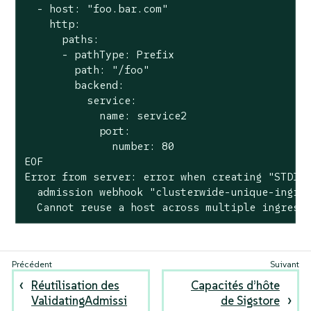
  - host: "foo.bar.com"

    http:

      paths:

      - pathType: Prefix

        path: "/foo"

        backend:

          service:

            name: service2

            port:

              number: 80

EOF

Error from server: error when creating "STDIN"
  admission webhook "clusterwide-unique-ingres
  Cannot reuse a host across multiple ingress
Réutilisation des
Capacités d’hôte
ValidatingAdmissi
de Sigstore