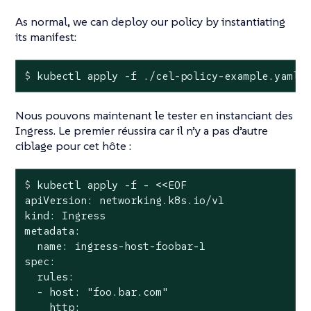
As normal, we can deploy our policy by instantiating
its manifest:
$
 kubectl apply -f ./cel-policy-example.yaml
Nous pouvons maintenant le tester en instanciant des
Ingress. Le premier réussira car il n’y a pas d’autre
ciblage pour cet hôte :
$
 kubectl apply -f - <<EOF
apiVersion: networking.k8s.io/v1

kind: Ingress

metadata:

  name: ingress-host-foobar-1

spec:

  rules:

  - host: "foo.bar.com"

    http:
