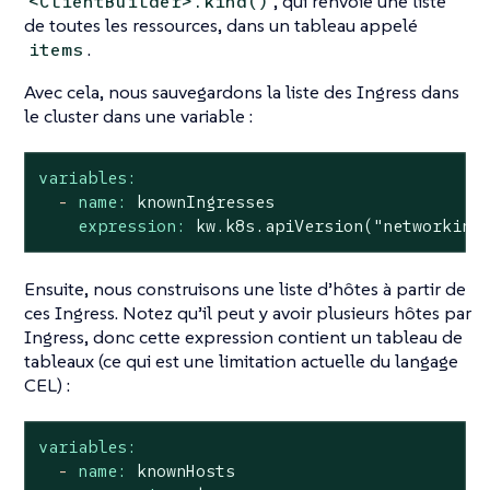
, qui renvoie une liste
<ClientBuilder>.kind()
de toutes les ressources, dans un tableau appelé
.
items
Avec cela, nous sauvegardons la liste des Ingress dans
le cluster dans une variable :
variables:
-
name:
knownIngresses
expression:
kw.k8s.apiVersion("networking
Ensuite, nous construisons une liste d’hôtes à partir de
ces Ingress. Notez qu’il peut y avoir plusieurs hôtes par
Ingress, donc cette expression contient un tableau de
tableaux (ce qui est une limitation actuelle du langage
CEL) :
variables:
-
name:
knownHosts