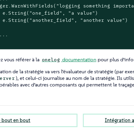
ger.WarnWithFields(
"logging something import
 e.String(
"one_field"
, 
"a value"
)

 e.String(
"another_field"
, 
"another value"
)

...
 vous référer à la
documentation
pour plus d’info
onelog
ation de la stratégie va vers l’évaluateur de stratégie (par ex
), et celui-ci journalise au nom de la stratégie. Ils ut
erver
pérables avec d’autres composants qui permettent le traçage 
e bout en bout
Intégration 