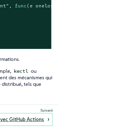
ant"
, 
func
(e onelog.Entry)
 {

rmations.
emple,
ou
kwctl
ilisent des mécanismes qui
distribué, tels que
avec GitHub Actions