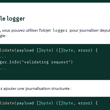
 le logger
 vous pouvez utiliser l’objet
pour journaliser depu
logger
gie :
lidate
(payload []
byte
)
([]
byte
, error)
 {

...
ger.Info(
"validating request"
)

...
 ajouter une journalisation structurée :
lidate
(payload []
byte
)
([]
byte
, error)
 {

...