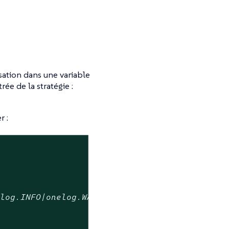
isation dans une variable
ée de la stratégie :
r :
elog.INFO|onelog.WARN|onelog.ERROR|onelog.FAT