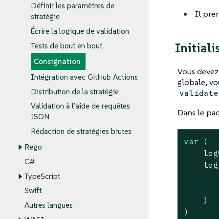
Définir les paramètres de
Il pre
stratégie
Écrire la logique de validation
Initiali
Tests de bout en bout
Consignation
Vous devez i
Intégration avec GitHub Actions
globale, vo
Distribution de la stratégie
validate
Validation à l’aide de requêtes
Dans le paq
JSON
Rédaction de stratégies brutes
var
 (

Rego
    log
C#
    log
TypeScript
       
       
Swift
    )

Autres langues
)