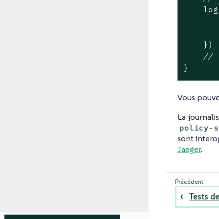
    log
       
       
    })

// 
}
Vous pouvez
La journalis
policy-s
sont intero
Jaeger
.
Tests d