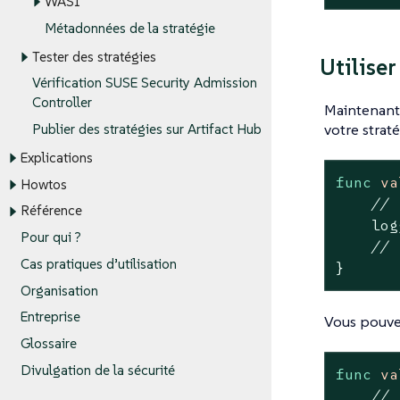
WASI
Métadonnées de la stratégie
Tester des stratégies
Utiliser
Vérification SUSE Security Admission
Controller
Maintenant,
votre straté
Publier des stratégies sur Artifact Hub
Explications
func
va
Howtos
// 
Référence
    log
Pour qui ?
// 
Cas pratiques d’utilisation
}
Organisation
Entreprise
Vous pouvez
Glossaire
Divulgation de la sécurité
func
va
// 