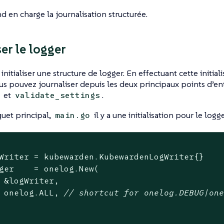
nd en charge la journalisation structurée.
ser le logger
nitialiser une structure de logger. En effectuant cette initial
us pouvez journaliser depuis les deux principaux points d’entr
et
.
validate_settings
uet principal,
il y a une initialisation pour le logge
main.go
Writer = kubewarden.KubewardenLogWriter{}

ger    = onelog.New(

 &logWriter,

 onelog.ALL, 
// shortcut for onelog.DEBUG|on