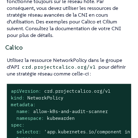
fonctionne toujours sur le réseau hôte. Par
conséquent, vous devez utiliser les ressources de
stratégie réseau avancées de la CNI en cours
d’utilisation. Des exemples pour Calico et Cilium
suivent. Consultez la documentation de votre CNI
pour plus de détails.
Calico
Utilisez la ressource NetworkPolicy dans le groupe
d’API
pour définir
crd.projectcalico.org/v1
une stratégie réseau comme celle-ci :
apiVersion:
crd.projectcalico.org/v1
kind:
NetworkPolicy
metadata:
name:
allow-k8s-and-audit-scanner
namespace:
kubewarden
spec:
selector:
'app.kubernetes.io/component in {