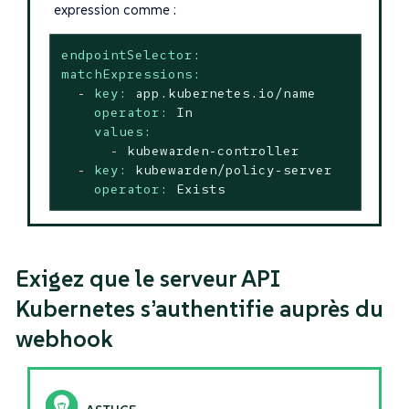
expression comme :
endpointSelector:
matchExpressions:
-
key:
app.kubernetes.io/name
operator:
In
values:
-
kubewarden-controller
-
key:
kubewarden/policy-server
operator:
Exists
Exigez que le serveur API
Kubernetes s’authentifie auprès du
webhook