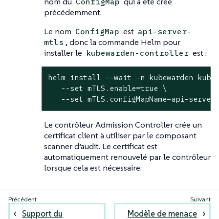
nom du
qui a été créé
ConfigMap
précédemment.
Le nom
est
ConfigMap
api-server-
, donc la commande Helm pour
mtls
installer le
est :
kubewarden-controller
helm install --wait -n kubewarden kubew
   --set mTLS.enable=true \

   --set mTLS.configMapName=api-server
Le contrôleur Admission Controller crée un
certificat client à utiliser par le composant
scanner d’audit. Le certificat est
automatiquement renouvelé par le contrôleur
lorsque cela est nécessaire.
Support du
Modèle de menace