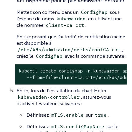
API disponible pour la pile Admission Controller.
Mettez son contenu dans un
sous
ConfigMap
l’espace de noms
en utilisant une
kubewarden
clé nommée
.
client-ca.crt
En supposant que l’autorité de certification racine
est disponible à
,
/etc/k8s/admission/certs/rootCA.crt
créez le
avec la commande suivante :
ConfigMap
kubectl create configmap -n kubewarden api-
   --from-file=client-ca.crt=/etc/k8s/admi
Enfin, lors de l’installation du chart Helm
, assurez-vous
kubewarden-controller
d’activer les valeurs suivantes :
Définissez
sur
.
mTLS.enable
true
Définissez
sur le
mTLS.configMapName