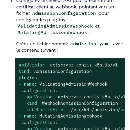
Configurez le serveur API pour présenter un
certificat client au webhook, pointant vers un
fichier
pour
AdmissionConfiguration
configurer les plug-ins
et
ValidatingAdmissionWebhook
:
MutatingAdmissionWebhook
Créez un fichier nommé
avec
admission.yaml
le contenu suivant :
apiVersion:
apiserver.config.k8s.io/v1
kind:
AdmissionConfiguration
plugins:
-
name:
ValidatingAdmissionWebhook
configuration:
apiVersion:
apiserver.config.k8s.io/v1
kind:
WebhookAdmissionConfiguration
kubeConfigFile:
"/etc/k8s/admission/kub
-
name:
MutatingAdmissionWebhook
configuration:
apiVersion:
apiserver.config.k8s.io/v1