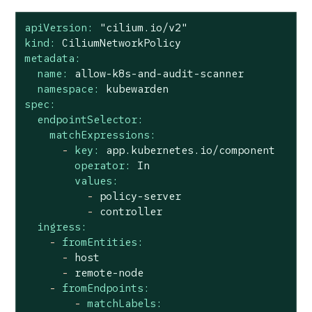
apiVersion:
"cilium.io/v2"
kind:
CiliumNetworkPolicy
metadata:
name:
allow-k8s-and-audit-scanner
namespace:
kubewarden
spec:
endpointSelector:
matchExpressions:
-
key:
app.kubernetes.io/component
operator:
In
values:
-
policy-server
-
controller
ingress:
-
fromEntities:
-
host
-
remote-node
-
fromEndpoints:
-
matchLabels: