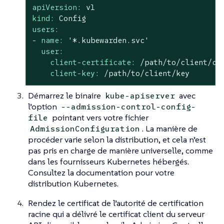
apiVersion:
v1
kind:
Config
users:
-
name:
'*.kubewarden.svc'
user:
client-certificate:
/path/to/client/ce
client-key:
/path/to/client/key
Démarrez le binaire
avec
kube-apiserver
l’option
--admission-control-config-
pointant vers votre fichier
file
. La manière de
AdmissionConfiguration
procéder varie selon la distribution, et cela n’est
pas pris en charge de manière universelle, comme
dans les fournisseurs Kubernetes hébergés.
Consultez la documentation pour votre
distribution Kubernetes.
Rendez le certificat de l’autorité de certification
racine qui a délivré le certificat client du serveur