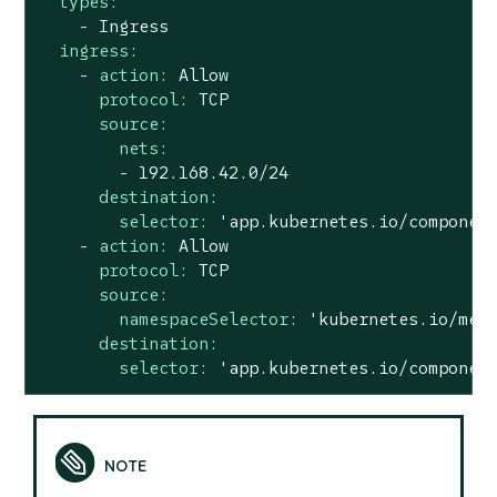
types:
-
Ingress
ingress:
-
action:
Allow
protocol:
TCP
source:
nets:
-
192.168
.42
.0
/24
destination:
selector:
'app.kubernetes.io/componen
-
action:
Allow
protocol:
TCP
source:
namespaceSelector:
'kubernetes.io/met
destination:
selector:
'app.kubernetes.io/componen