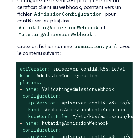
Configurez le serveur API pour présenter un
certificat client au webhook, pointant vers un
fichier
pour
AdmissionConfiguration
configurer les plug-ins
et
ValidatingAdmissionWebhook
:
MutatingAdmissionWebhook
Créez un fichier nommé
avec
admission.yaml
le contenu suivant :
apiVersion:
apiserver.config.k8s.io/v1
kind:
AdmissionConfiguration
plugins:
-
name:
ValidatingAdmissionWebhook
configuration:
apiVersion:
apiserver.config.k8s.io/v1
kind:
WebhookAdmissionConfiguration
kubeConfigFile:
"/etc/k8s/admission/kub
-
name:
MutatingAdmissionWebhook
configuration:
apiVersion:
apiserver.config.k8s.io/v1