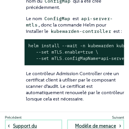
nom du
qui a été créé
ConfigMap
précédemment.
Le nom
est
ConfigMap
api-server-
, donc la commande Helm pour
mtls
installer le
est :
kubewarden-controller
helm install --wait -n kubewarden kubew
   --set mTLS.enable=true \

   --set mTLS.configMapName=api-server
Le contrôleur Admission Controller crée un
certificat client à utiliser par le composant
scanner d’audit. Le certificat est
automatiquement renouvelé par le contrôleur
lorsque cela est nécessaire.
Support du
Modèle de menace