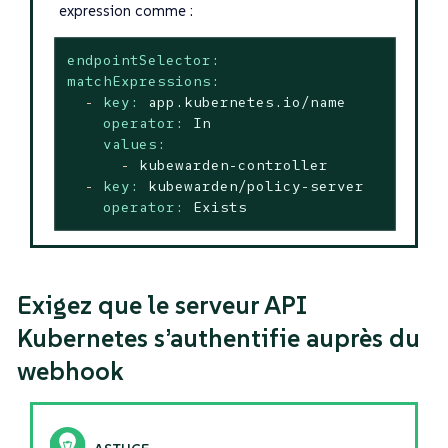
expression comme :
endpointSelector:
matchExpressions:
-
key:
app.kubernetes.io/name
operator:
In
values:
-
kubewarden-controller
-
key:
kubewarden/policy-server
operator:
Exists
Exigez que le serveur API
Kubernetes s’authentifie auprès du
webhook