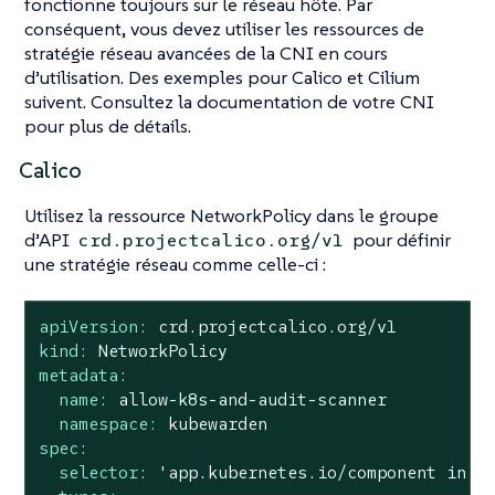
fonctionne toujours sur le réseau hôte. Par
conséquent, vous devez utiliser les ressources de
stratégie réseau avancées de la CNI en cours
d’utilisation. Des exemples pour Calico et Cilium
suivent. Consultez la documentation de votre CNI
pour plus de détails.
Calico
Utilisez la ressource NetworkPolicy dans le groupe
d’API
pour définir
crd.projectcalico.org/v1
une stratégie réseau comme celle-ci :
apiVersion:
crd.projectcalico.org/v1
kind:
NetworkPolicy
metadata:
name:
allow-k8s-and-audit-scanner
namespace:
kubewarden
spec:
selector:
'app.kubernetes.io/component in {