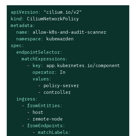
apiVersion:
"cilium.io/v2"
kind:
CiliumNetworkPolicy
metadata:
name:
allow-k8s-and-audit-scanner
namespace:
kubewarden
spec:
endpointSelector:
matchExpressions:
-
key:
app.kubernetes.io/component
operator:
In
values:
-
policy-server
-
controller
ingress:
-
fromEntities:
-
host
-
remote-node
-
fromEndpoints:
-
matchLabels: