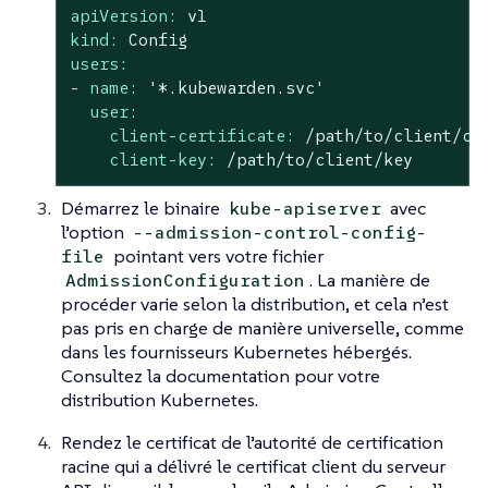
apiVersion:
v1
kind:
Config
users:
-
name:
'*.kubewarden.svc'
user:
client-certificate:
/path/to/client/ce
client-key:
/path/to/client/key
Démarrez le binaire
avec
kube-apiserver
l’option
--admission-control-config-
pointant vers votre fichier
file
. La manière de
AdmissionConfiguration
procéder varie selon la distribution, et cela n’est
pas pris en charge de manière universelle, comme
dans les fournisseurs Kubernetes hébergés.
Consultez la documentation pour votre
distribution Kubernetes.
Rendez le certificat de l’autorité de certification
racine qui a délivré le certificat client du serveur