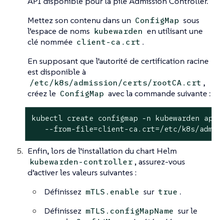
API disponible pour la pile Admission Controller.
Mettez son contenu dans un
sous
ConfigMap
l’espace de noms
en utilisant une
kubewarden
clé nommée
.
client-ca.crt
En supposant que l’autorité de certification racine
est disponible à
,
/etc/k8s/admission/certs/rootCA.crt
créez le
avec la commande suivante :
ConfigMap
kubectl create configmap -n kubewarden api-
   --from-file=client-ca.crt=/etc/k8s/admi
Enfin, lors de l’installation du chart Helm
, assurez-vous
kubewarden-controller
d’activer les valeurs suivantes :
Définissez
sur
.
mTLS.enable
true
Définissez
sur le
mTLS.configMapName