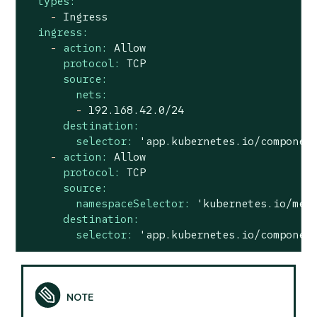
types:
-
Ingress
ingress:
-
action:
Allow
protocol:
TCP
source:
nets:
-
192.168
.42
.0
/24
destination:
selector:
'app.kubernetes.io/componen
-
action:
Allow
protocol:
TCP
source:
namespaceSelector:
'kubernetes.io/met
destination:
selector:
'app.kubernetes.io/componen