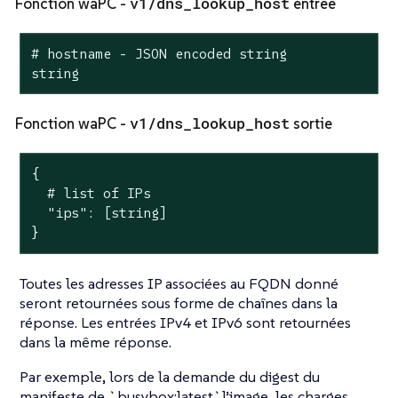
v1/dns_lookup_host
Fonction waPC -
entrée
# hostname - JSON encoded string

string
v1/dns_lookup_host
Fonction waPC -
sortie
{

  # list of IPs

  "ips": [string]

}
Toutes les adresses IP associées au FQDN donné
seront retournées sous forme de chaînes dans la
réponse. Les entrées IPv4 et IPv6 sont retournées
dans la même réponse.
Par exemple, lors de la demande du digest du
manifeste de `busybox:latest`l’image, les charges