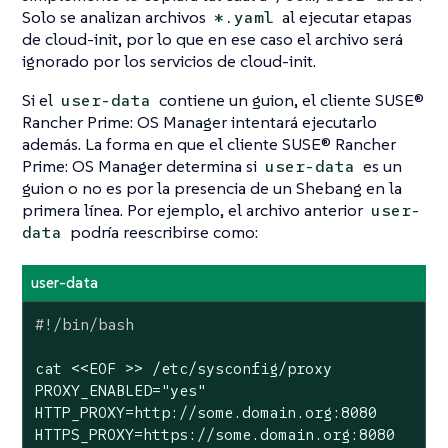
Solo se analizan archivos
al ejecutar etapas
*.yaml
de cloud-init, por lo que en ese caso el archivo será
ignorado por los servicios de cloud-init.
Si el
contiene un guion, el cliente SUSE®
user-data
Rancher Prime: OS Manager intentará ejecutarlo
además. La forma en que el cliente SUSE® Rancher
Prime: OS Manager determina si
es un
user-data
guion o no es por la presencia de un
Shebang
en la
primera línea. Por ejemplo, el archivo anterior
user-
podría reescribirse como:
data
user-data
cat <<EOF >> /etc/sysconfig/proxy

PROXY_ENABLED=
"yes"
HTTP_PROXY=http://some.domain.org:8080

HTTPS_PROXY=https://some.domain.org:8080
