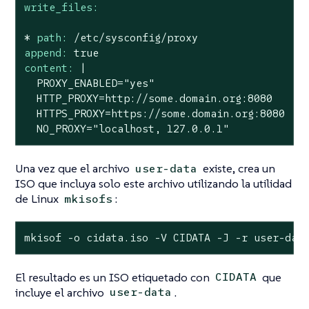
write_files:
*
path:
/etc/sysconfig/proxy
append:
true
content:
|

  PROXY_ENABLED="yes"

  HTTP_PROXY=http://some.domain.org:8080

  HTTPS_PROXY=https://some.domain.org:8080

  NO_PROXY="localhost, 127.0.0.1"
Una vez que el archivo
existe, crea un
user-data
ISO que incluya solo este archivo utilizando la utilidad
de Linux
:
mkisofs
mkisof -o cidata.iso -V CIDATA -J -r user-dat
El resultado es un ISO etiquetado con
que
CIDATA
incluye el archivo
.
user-data