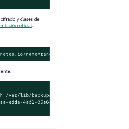
ifrado y clases de
ntación oficial
.
rnetes.io/name=rancher-backup -f
tente.
h /var/lib/backups/rancher-backup-430169aa-ed
aa-edde-4a61-85e8-858f625a755b-2022-10-17T05-