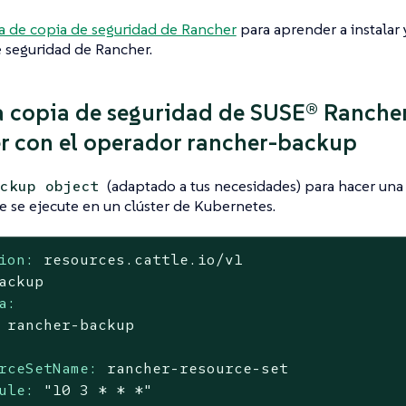
a de copia de seguridad de Rancher
para aprender a instalar 
 seguridad de Rancher.
 copia de seguridad de SUSE® Rancher
 con el operador rancher-backup
(adaptado a tus necesidades) para hacer una
ckup object
 se ejecute en un clúster de Kubernetes.
ion:
resources.cattle.io/v1
ackup
a:
rancher-backup
rceSetName:
rancher-resource-set
ule:
"10 3 * * *"