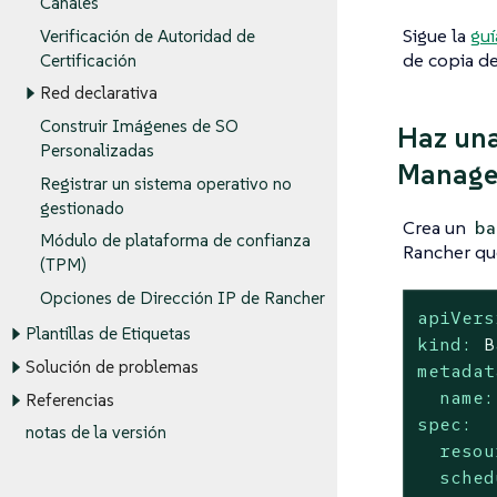
Canales
Sigue la
guí
Verificación de Autoridad de
de copia de
Certificación
Red declarativa
Construir Imágenes de SO
Haz una
Personalizadas
Manager
Registrar un sistema operativo no
gestionado
Crea un
ba
Módulo de plataforma de confianza
Rancher que
(TPM)
Opciones de Dirección IP de Rancher
apiVers
Plantillas de Etiquetas
kind:
B
Solución de problemas
metadat
name:
Referencias
spec:
notas de la versión
resou
sched