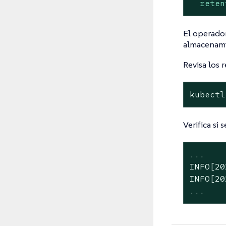
reten
El operador
almacenami
Revisa los 
kubectl
Verifica si
...

INFO[20
INFO[20
...