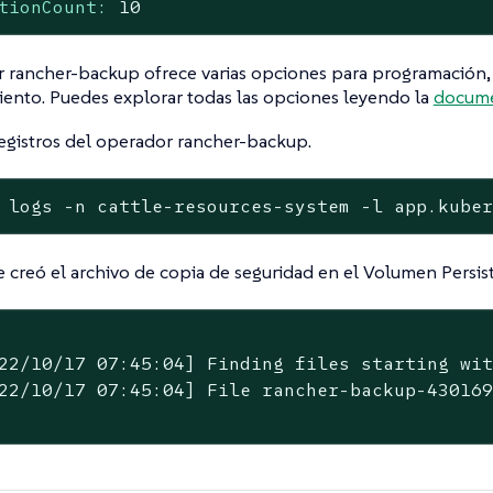
tionCount:
10
 rancher-backup ofrece varias opciones para programación, c
ento. Puedes explorar todas las opciones leyendo la
docume
registros del operador rancher-backup.
 logs -n cattle-resources-system -l app.kube
 se creó el archivo de copia de seguridad en el Volumen Persis
22/10/17 07:45:04] Finding files starting wit
22/10/17 07:45:04] File rancher-backup-430169