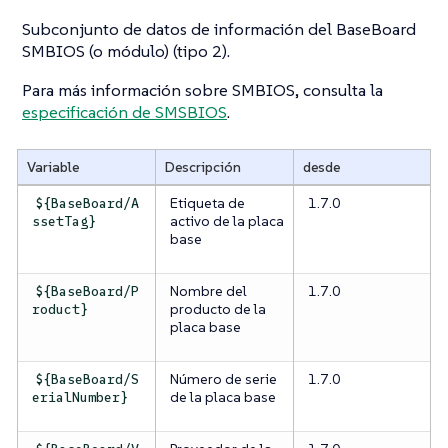
Subconjunto de datos de información del BaseBoard
SMBIOS (o módulo) (tipo 2).
Para más información sobre SMBIOS, consulta la
especificación de SMSBIOS
.
Variable
Descripción
desde
Etiqueta de
1.7.0
${BaseBoard/A
activo de la placa
ssetTag}
base
Nombre del
1.7.0
${BaseBoard/P
producto de la
roduct}
placa base
Número de serie
1.7.0
${BaseBoard/S
de la placa base
erialNumber}