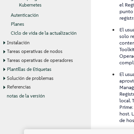
el Reg
Kubernetes
punto 
Autenticación
regist
Planes
El usu
Ciclo de vida de la actualización
solo r
conten
Instalación
Toolki
Tareas operativas de nodos
Operad
Tareas operativas de operadores
comple
Plantillas de Etiquetas
El usu
Solución de problemas
aprovi
Manage
Referencias
Regist
notas de la versión
local.
Prime:
host. 
de hos