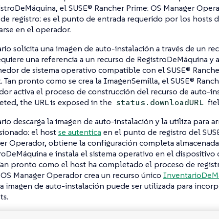
istroDeMáquina, el SUSE® Rancher Prime: OS Manager Oper
de registro
: es el punto de entrada requerido por los hosts 
rarse en el operador.
ario solicita una imagen de auto-instalación a través de un re
equiere una referencia a un recurso de RegistroDeMáquina y 
edor de sistema operativo compatible con el SUSE® Ranche
t. Tan pronto como se crea la ImagenSemilla, el SUSE® Ranc
or activa el proceso de construcción del recurso de auto-in
ted, the URL is exposed in the
fie
status.downloadURL
ario descarga la imagen de auto-instalación y la utiliza para a
sionado: el host
se autentica
en el
punto de registro
del SUSE
r Operador, obtiene la configuración completa almacenada
roDeMáquina e instala el sistema operativo en el dispositiv
 Tan pronto como el host ha completado el proceso de regist
 OS Manager Operador crea un recurso único
InventarioDeM
La imagen de auto-instalación puede ser utilizada para incor
ts.