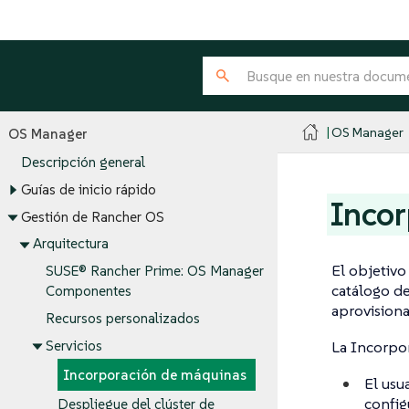
OS Manager
OS Manager
Descripción general
Guías de inicio rápido
Incor
Gestión de Rancher OS
Arquitectura
El objetivo
SUSE® Rancher Prime: OS Manager
catálogo d
Componentes
aprovisiona
Recursos personalizados
Servicios
La Incorpor
Incorporación de máquinas
El usu
config
Despliegue del clúster de