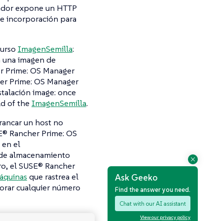
ador expone un HTTP
de incorporación para
curso
ImagenSemilla
:
a una imagen de
r Prime: OS Manager
her Prime: OS Manager
stalación image: once
ld of the
ImagenSemilla
.
rrancar un host no
® Rancher Prime: OS
 en el
o de almacenamiento
ro, el SUSE® Rancher
áquinas
que rastrea el
Ask Geeko
porar cualquier número
Find the answer you need.
Chat with our AI assistant
View our privacy policy