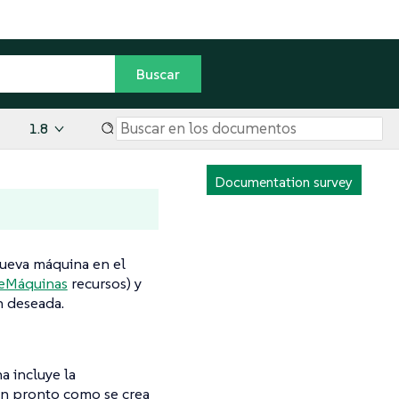
1.8
Documentation survey
nueva máquina en el
eMáquinas
recursos) y
n deseada.
a incluye la
Tan pronto como se crea