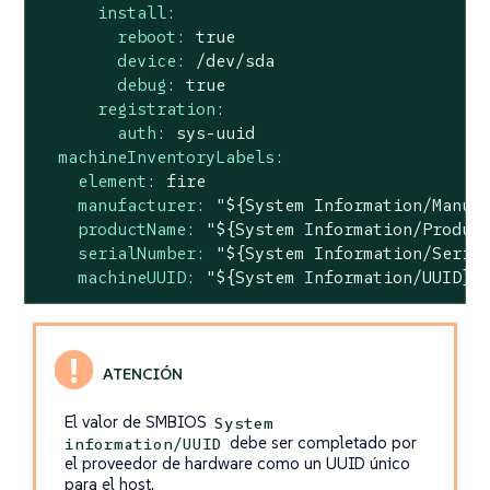
install:
reboot:
true
device:
/dev/sda
debug:
true
registration:
auth:
sys-uuid
machineInventoryLabels:
element:
fire
manufacturer:
"${System Information/Manuf
productName:
"${System Information/Produc
serialNumber:
"${System Information/Seria
machineUUID:
"${System Information/UUID}"
El valor de SMBIOS
System
debe ser completado por
information/UUID
el proveedor de hardware como un UUID único
para el host.