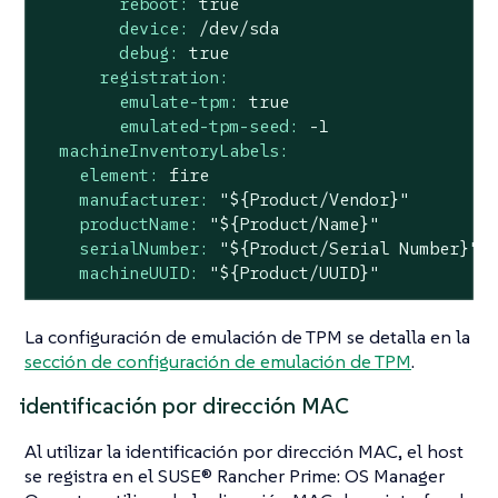
reboot:
true
device:
/dev/sda
debug:
true
registration:
emulate-tpm:
true
emulated-tpm-seed:
-1
machineInventoryLabels:
element:
fire
manufacturer:
"${Product/Vendor}"
productName:
"${Product/Name}"
serialNumber:
"${Product/Serial Number}"
machineUUID:
"${Product/UUID}"
La configuración de emulación de TPM se detalla en la
sección de configuración de emulación de TPM
.
identificación por dirección MAC
Al utilizar la identificación por dirección MAC, el host
se registra en el SUSE® Rancher Prime: OS Manager