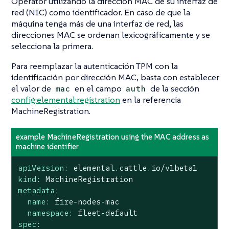
Operator utilizando la dirección MAC de su interfaz de
red (NIC) como identificador. En caso de que la
máquina tenga más de una interfaz de red, las
direcciones MAC se ordenan lexicográficamente y se
selecciona la primera.
Para reemplazar la autenticación TPM con la
identificación por dirección MAC, basta con establecer
el valor de
en el campo
de la sección
mac
auth
config:elemental:registration
en la referencia
MachineRegistration.
example MachineRegistration using the MAC address as
machine identifier
apiVersion:
elemental.cattle.io/v1beta1
kind:
MachineRegistration
metadata:
name:
fire-nodes-mac
namespace:
fleet-default
spec: