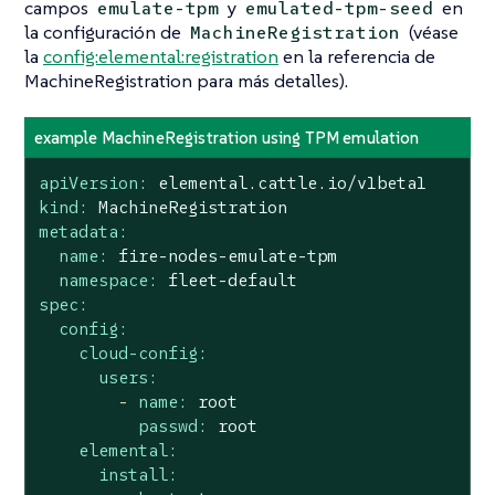
campos
y
en
emulate-tpm
emulated-tpm-seed
la configuración de
(véase
MachineRegistration
la
config:elemental:registration
en la referencia de
MachineRegistration para más detalles).
example MachineRegistration using TPM emulation
apiVersion:
elemental.cattle.io/v1beta1
kind:
MachineRegistration
metadata:
name:
fire-nodes-emulate-tpm
namespace:
fleet-default
spec:
config:
cloud-config:
users:
-
name:
root
passwd:
root
elemental:
install: