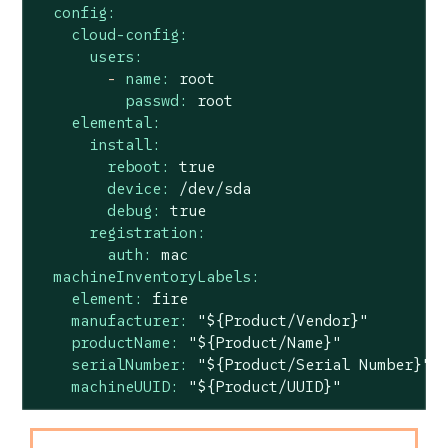
config:
cloud-config:
users:
-
name:
root
passwd:
root
elemental:
install:
reboot:
true
device:
/dev/sda
debug:
true
registration:
auth:
mac
machineInventoryLabels:
element:
fire
manufacturer:
"${Product/Vendor}"
productName:
"${Product/Name}"
serialNumber:
"${Product/Serial Number}"
machineUUID:
"${Product/UUID}"