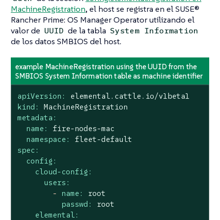
MachineRegistration
, el host se registra en el SUSE®
Rancher Prime: OS Manager Operator utilizando el
valor de
de la tabla
UUID
System Information
de los datos SMBIOS del host.
example MachineRegistration using the UUID from the
SMBIOS System Information table as machine identifier
apiVersion:
elemental.cattle.io/v1beta1
kind:
MachineRegistration
metadata:
name:
fire-nodes-mac
namespace:
fleet-default
spec:
config:
cloud-config:
users:
-
name:
root
passwd:
root
elemental: