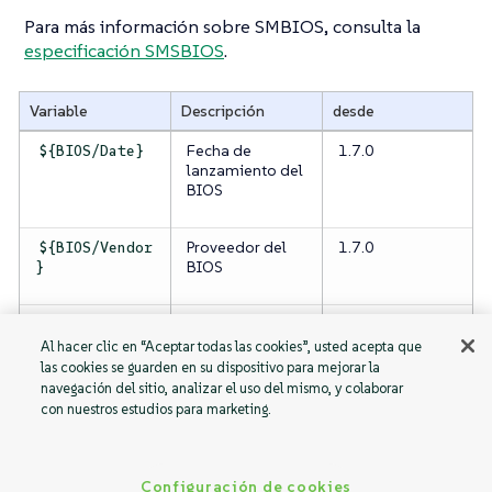
Para más información sobre SMBIOS, consulta la
especificación SMSBIOS
.
Variable
Descripción
desde
Fecha de
1.7.0
${BIOS/Date}
lanzamiento del
BIOS
Proveedor del
1.7.0
${BIOS/Vendor
BIOS
}
Número de
1.7.0
${BIOS/Versio
versión del BIOS
n}
Al hacer clic en “Aceptar todas las cookies”, usted acepta que
las cookies se guarden en su dispositivo para mejorar la
navegación del sitio, analizar el uso del mismo, y colaborar
con nuestros estudios para marketing.
BaseBoard
Carcasa
Configuración de cookies